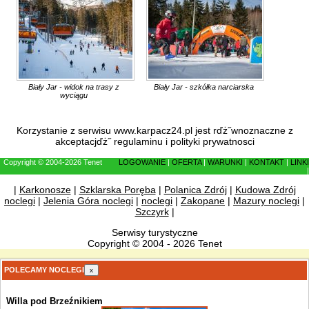
Biały Jar - widok na trasy z
Biały Jar - szkółka narciarska
wyciągu
Korzystanie z serwisu www.karpacz24.pl jest rďż˝wnoznaczne z
akceptacjďż˝
regulaminu
i
polityki prywatnosci
Copyright © 2004-2026 Tenet
LOGOWANIE
|
OFERTA
|
WARUNKI
|
KONTAKT
|
LINKI
|
|
Karkonosze
|
Szklarska Poręba
|
Polanica Zdrój
|
Kudowa Zdrój
noclegi
|
Jelenia Góra noclegi
|
noclegi
|
Zakopane
|
Mazury noclegi
|
Szczyrk
|
Serwisy turystyczne
Copyright © 2004 - 2026 Tenet
POLECAMY NOCLEGI
x
Willa pod Brzeźnikiem