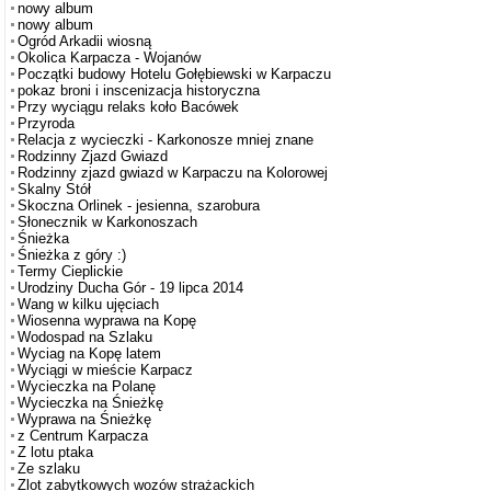
nowy album
nowy album
Ogród Arkadii wiosną
Okolica Karpacza - Wojanów
Początki budowy Hotelu Gołębiewski w Karpaczu
pokaz broni i inscenizacja historyczna
Przy wyciągu relaks koło Bacówek
Przyroda
Relacja z wycieczki - Karkonosze mniej znane
Rodzinny Zjazd Gwiazd
Rodzinny zjazd gwiazd w Karpaczu na Kolorowej
Skalny Stół
Skoczna Orlinek - jesienna, szarobura
Słonecznik w Karkonoszach
Śnieżka
Śnieżka z góry :)
Termy Cieplickie
Urodziny Ducha Gór - 19 lipca 2014
Wang w kilku ujęciach
Wiosenna wyprawa na Kopę
Wodospad na Szlaku
Wyciag na Kopę latem
Wyciągi w mieście Karpacz
Wycieczka na Polanę
Wycieczka na Śnieżkę
Wyprawa na Śnieżkę
z Centrum Karpacza
Z lotu ptaka
Ze szlaku
Zlot zabytkowych wozów strażackich