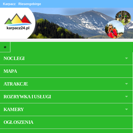
Karpacz
Riesengebirge
NOCLEGI
MAPA
ATRAKCJE
ROZRYWKA I USŁUGI
KAMERY
OGŁOSZENIA