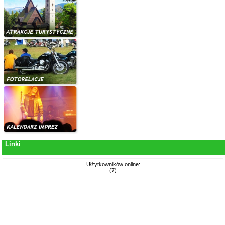
Linki
Ułźytkowników online:
(7)