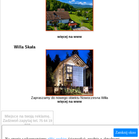
więcej na www
Willa Skała
Zapraszamy do nowego obiektu Nowoczesna Willa
więcej na www
Miejsce na twoją reklamę.
Zadzwoń zapytaj tel.
75 64 19
919
Zamknij okno