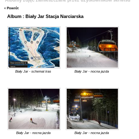
«
Powrót
Album : Biały Jar Stacja Narciarska
Biały Jar - schemat tras
Biały Jar - nocna jazda
Biały Jar - nocna jazda
Biały Jar - nocna jazda