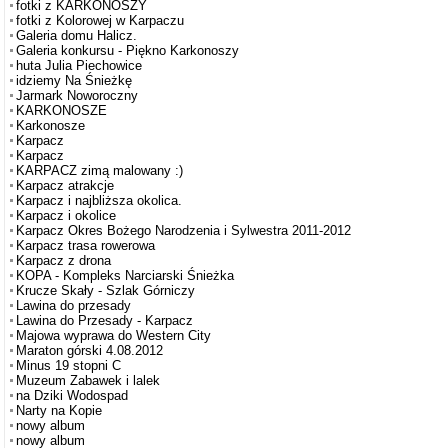
fotki z KARKONOSZY
fotki z Kolorowej w Karpaczu
Galeria domu Halicz.
Galeria konkursu - Piękno Karkonoszy
huta Julia Piechowice
idziemy Na Śnieżkę
Jarmark Noworoczny
KARKONOSZE
Karkonosze
Karpacz
Karpacz
KARPACZ zimą malowany :)
Karpacz atrakcje
Karpacz i najbliższa okolica.
Karpacz i okolice
Karpacz Okres Bożego Narodzenia i Sylwestra 2011-2012
Karpacz trasa rowerowa
Karpacz z drona
KOPA - Kompleks Narciarski Śnieżka
Krucze Skały - Szlak Górniczy
Lawina do przesady
Lawina do Przesady - Karpacz
Majowa wyprawa do Western City
Maraton górski 4.08.2012
Minus 19 stopni C
Muzeum Zabawek i lalek
na Dziki Wodospad
Narty na Kopie
nowy album
nowy album