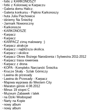
fotki z KARKONOSZY
fotki z Kolorowej w Karpaczu
Galeria domu Halicz.
Galeria konkursu - Piękno Karkonoszy
huta Julia Piechowice
idziemy Na Śnieżkę
Jarmark Noworoczny
Karkonosze
KARKONOSZE
Karpacz
Karpacz
KARPACZ zimą malowany :)
Karpacz atrakcje
Karpacz i najbliższa okolica.
Karpacz i okolice
Karpacz Okres Bożego Narodzenia i Sylwestra 2011-2012
Karpacz trasa rowerowa
Karpacz z drona
KOPA - Kompleks Narciarski Śnieżka
Krucze Skały - Szlak Górniczy
Lawina do przesady
Lawina do Przesady - Karpacz
Majowa wyprawa do Western City
Maraton górski 4.08.2012
Minus 19 stopni C
Muzeum Zabawek i lalek
na Dziki Wodospad
Narty na Kopie
nowy album
nowy album