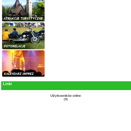
Linki
Ułźytkowników online:
(9)