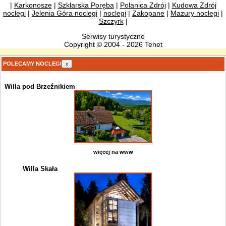
|
Karkonosze
|
Szklarska Poręba
|
Polanica Zdrój
|
Kudowa Zdrój
noclegi
|
Jelenia Góra noclegi
|
noclegi
|
Zakopane
|
Mazury noclegi
|
Szczyrk
|
Serwisy turystyczne
Copyright © 2004 - 2026 Tenet
POLECAMY NOCLEGI
x
Willa pod Brzeźnikiem
więcej na www
Willa Skała