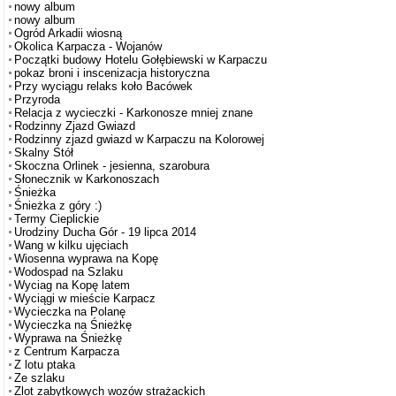
nowy album
nowy album
Ogród Arkadii wiosną
Okolica Karpacza - Wojanów
Początki budowy Hotelu Gołębiewski w Karpaczu
pokaz broni i inscenizacja historyczna
Przy wyciągu relaks koło Bacówek
Przyroda
Relacja z wycieczki - Karkonosze mniej znane
Rodzinny Zjazd Gwiazd
Rodzinny zjazd gwiazd w Karpaczu na Kolorowej
Skalny Stół
Skoczna Orlinek - jesienna, szarobura
Słonecznik w Karkonoszach
Śnieżka
Śnieżka z góry :)
Termy Cieplickie
Urodziny Ducha Gór - 19 lipca 2014
Wang w kilku ujęciach
Wiosenna wyprawa na Kopę
Wodospad na Szlaku
Wyciag na Kopę latem
Wyciągi w mieście Karpacz
Wycieczka na Polanę
Wycieczka na Śnieżkę
Wyprawa na Śnieżkę
z Centrum Karpacza
Z lotu ptaka
Ze szlaku
Zlot zabytkowych wozów strażackich