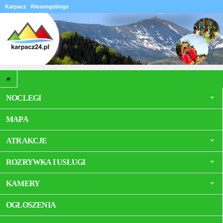
Karpacz
Riesengebirge
NOCLEGI
MAPA
ATRAKCJE
ROZRYWKA I USŁUGI
KAMERY
OGŁOSZENIA