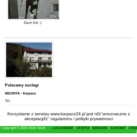
Duch Gór :)
Polecamy noclegi
NEGRITA - Karpacz
Tel.:
Korzystanie z serwisu www.karpacz24.pl jest rďż˝wnoznaczne z
akceptacjďż˝
regulaminu
i
polityki prywatnosci
Copyright © 2004-2026 Tenet
LOGOWANIE
|
OFERTA
|
WARUNKI
|
KONTAKT
|
LINKI
|