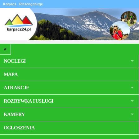
Karpacz
Riesengebirge
NOCLEGI
MAPA
ATRAKCJE
ROZRYWKA I USŁUGI
KAMERY
OGŁOSZENIA