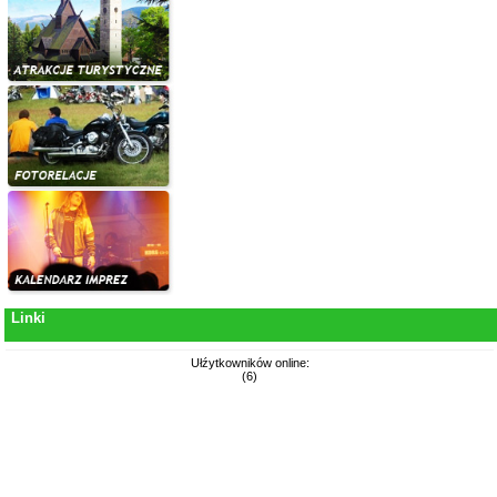
Linki
Ułźytkowników online:
(6)