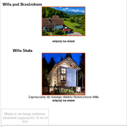
Willa pod Brzeźnikiem
więcej na www
Willa Skała
Zapraszamy do nowego obiektu Nowoczesna Willa
więcej na www
Miejsce na twoją reklamę.
Zadzwoń zapytaj tel.
75 64 19
919