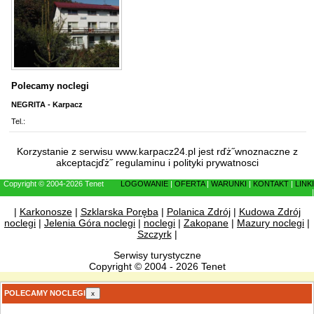
Polecamy noclegi
NEGRITA - Karpacz
Tel.:
Korzystanie z serwisu www.karpacz24.pl jest rďż˝wnoznaczne z
akceptacjďż˝
regulaminu
i
polityki prywatnosci
Copyright © 2004-2026 Tenet
LOGOWANIE
|
OFERTA
|
WARUNKI
|
KONTAKT
|
LINKI
|
|
Karkonosze
|
Szklarska Poręba
|
Polanica Zdrój
|
Kudowa Zdrój
noclegi
|
Jelenia Góra noclegi
|
noclegi
|
Zakopane
|
Mazury noclegi
|
Szczyrk
|
Serwisy turystyczne
Copyright © 2004 - 2026 Tenet
POLECAMY NOCLEGI
x