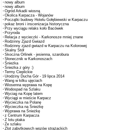
nowy album
nowy album
Ogród Arkadii wiosną
Okolica Karpacza - Wojanów
Początki budowy Hotelu Gołębiewski w Karpaczu
pokaz broni i inscenizacja historyczna
Przy wyciągu relaks koło Bacówek
Przyroda
Relacja z wycieczki - Karkonosze mniej znane
Rodzinny Zjazd Gwiazd
Rodzinny zjazd gwiazd w Karpaczu na Kolorowej
Skalny Stół
Skoczna Orlinek - jesienna, szarobura
Słonecznik w Karkonoszach
Śnieżka
Śnieżka z góry :)
Termy Cieplickie
Urodziny Ducha Gór - 19 lipca 2014
Wang w kilku ujęciach
Wiosenna wyprawa na Kopę
Wodospad na Szlaku
Wyciag na Kopę latem
Wyciągi w mieście Karpacz
Wycieczka na Polanę
Wycieczka na Śnieżkę
Wyprawa na Śnieżkę
z Centrum Karpacza
Z lotu ptaka
Ze szlaku
Zlot zabytkowych wozów strażackich