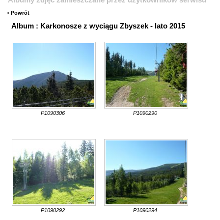
«
Powrót
Album : Karkonosze z wyciągu Zbyszek - lato 2015
P1090306
P1090290
P1090292
P1090294