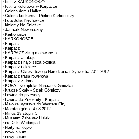
fotki z KARKONOSZY
fotki z Kolorowej w Karpaczu
Galeria domu Halicz.
Galeria konkursu - Piękno Karkonoszy
huta Julia Piechowice
idziemy Na Śnieżkę
Jarmark Noworoczny
Karkonosze
KARKONOSZE
Karpacz
Karpacz
KARPACZ zimą malowany :)
Karpacz atrakcje
Karpacz i najbliższa okolica.
Karpacz i okolice
Karpacz Okres Bożego Narodzenia i Sylwestra 2011-2012
Karpacz trasa rowerowa
Karpacz z drona
KOPA - Kompleks Narciarski Śnieżka
Krucze Skały - Szlak Górniczy
Lawina do przesady
Lawina do Przesady - Karpacz
Majowa wyprawa do Western City
Maraton górski 4.08.2012
Minus 19 stopni C
Muzeum Zabawek i lalek
na Dziki Wodospad
Narty na Kopie
nowy album
nowy album