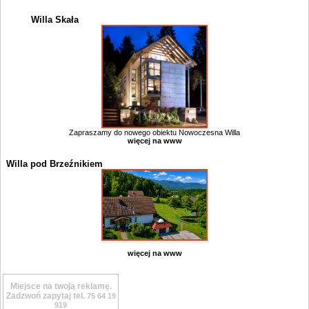
Willa Skała
Zapraszamy do nowego obiektu Nowoczesna Willa
więcej na www
Willa pod Brzeźnikiem
więcej na www
Miejsce na twoją reklamę.
Zadzwoń zapytaj tel.
75 64 19
919