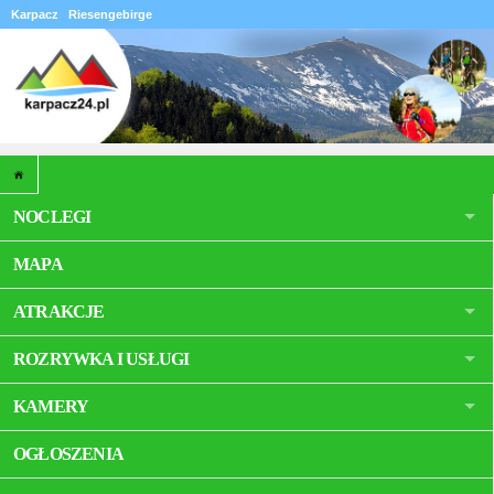
Karpacz
Riesengebirge
NOCLEGI
MAPA
ATRAKCJE
ROZRYWKA I USŁUGI
KAMERY
OGŁOSZENIA