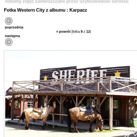
Albumy zdjęć zamieszczane przez użytkowników serwisu
Fotka Western City z albumu : Karpacz
poprzednia
« powrót
[fotka
9
z
12
]
następna