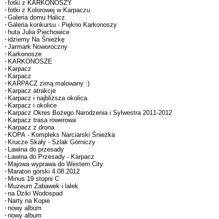
fotki z KARKONOSZY
fotki z Kolorowej w Karpaczu
Galeria domu Halicz.
Galeria konkursu - Piękno Karkonoszy
huta Julia Piechowice
idziemy Na Śnieżkę
Jarmark Noworoczny
Karkonosze
KARKONOSZE
Karpacz
Karpacz
KARPACZ zimą malowany :)
Karpacz atrakcje
Karpacz i najbliższa okolica.
Karpacz i okolice
Karpacz Okres Bożego Narodzenia i Sylwestra 2011-2012
Karpacz trasa rowerowa
Karpacz z drona
KOPA - Kompleks Narciarski Śnieżka
Krucze Skały - Szlak Górniczy
Lawina do przesady
Lawina do Przesady - Karpacz
Majowa wyprawa do Western City
Maraton górski 4.08.2012
Minus 19 stopni C
Muzeum Zabawek i lalek
na Dziki Wodospad
Narty na Kopie
nowy album
nowy album