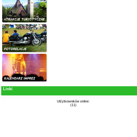
Linki
Ułźytkowników online:
(11)