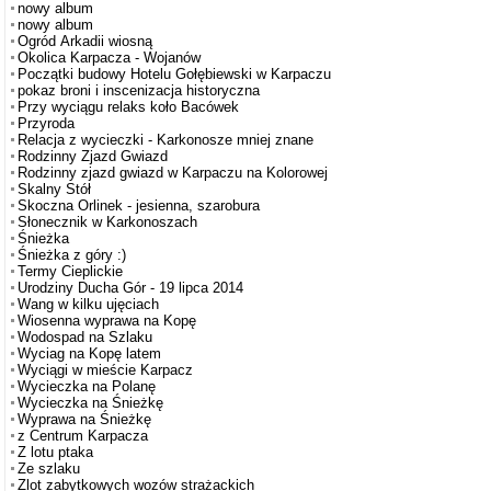
nowy album
nowy album
Ogród Arkadii wiosną
Okolica Karpacza - Wojanów
Początki budowy Hotelu Gołębiewski w Karpaczu
pokaz broni i inscenizacja historyczna
Przy wyciągu relaks koło Bacówek
Przyroda
Relacja z wycieczki - Karkonosze mniej znane
Rodzinny Zjazd Gwiazd
Rodzinny zjazd gwiazd w Karpaczu na Kolorowej
Skalny Stół
Skoczna Orlinek - jesienna, szarobura
Słonecznik w Karkonoszach
Śnieżka
Śnieżka z góry :)
Termy Cieplickie
Urodziny Ducha Gór - 19 lipca 2014
Wang w kilku ujęciach
Wiosenna wyprawa na Kopę
Wodospad na Szlaku
Wyciag na Kopę latem
Wyciągi w mieście Karpacz
Wycieczka na Polanę
Wycieczka na Śnieżkę
Wyprawa na Śnieżkę
z Centrum Karpacza
Z lotu ptaka
Ze szlaku
Zlot zabytkowych wozów strażackich