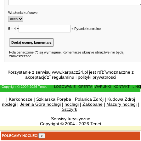
Wrażenia końcowe
5 + 4 =
« Pytanie kontrolne
Pola oznaczone (*) są wymagane. Komentarze skrajnie obraźliwe nie będą
zamieszczane.
Korzystanie z serwisu www.karpacz24.pl jest rďż˝wnoznaczne z
akceptacjďż˝
regulaminu
i
polityki prywatnosci
Copyright © 2004-2026 Tenet
LOGOWANIE
|
OFERTA
|
WARUNKI
|
KONTAKT
|
LINKI
|
|
Karkonosze
|
Szklarska Poręba
|
Polanica Zdrój
|
Kudowa Zdrój
noclegi
|
Jelenia Góra noclegi
|
noclegi
|
Zakopane
|
Mazury noclegi
|
Szczyrk
|
Serwisy turystyczne
Copyright © 2004 - 2026 Tenet
POLECAMY NOCLEGI
x