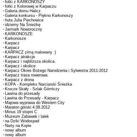
fotki z KARKONOSZY
fotki z Kolorowej w Karpaczu
Galeria domu Halicz.
Galeria konkursu - Piękno Karkonoszy
huta Julia Piechowice
idziemy Na Śnieżkę
Jarmark Noworoczny
KARKONOSZE
Karkonosze
Karpacz
Karpacz
KARPACZ zimą malowany :)
Karpacz atrakcje
Karpacz i najbliższa okolica.
Karpacz i okolice
Karpacz Okres Bożego Narodzenia i Sylwestra 2011-2012
Karpacz trasa rowerowa
Karpacz z drona
KOPA - Kompleks Narciarski Śnieżka
Krucze Skały - Szlak Górniczy
Lawina do przesady
Lawina do Przesady - Karpacz
Majowa wyprawa do Western City
Maraton górski 4.08.2012
Minus 19 stopni C
Muzeum Zabawek i lalek
na Dziki Wodospad
Narty na Kopie
nowy album
nowy album