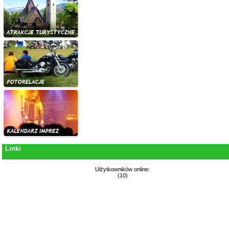
Linki
Ułźytkowników online:
(10)