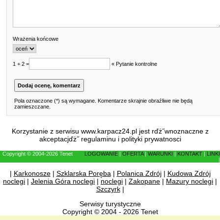
Wrażenia końcowe
1 + 2 =
« Pytanie kontrolne
Pola oznaczone (*) są wymagane. Komentarze skrajnie obraźliwe nie będą
zamieszczane.
Korzystanie z serwisu www.karpacz24.pl jest rďż˝wnoznaczne z
akceptacjďż˝
regulaminu
i
polityki prywatnosci
Copyright © 2004-2026 Tenet
LOGOWANIE
|
OFERTA
|
WARUNKI
|
KONTAKT
|
LINKI
|
|
Karkonosze
|
Szklarska Poręba
|
Polanica Zdrój
|
Kudowa Zdrój
noclegi
|
Jelenia Góra noclegi
|
noclegi
|
Zakopane
|
Mazury noclegi
|
Szczyrk
|
Serwisy turystyczne
Copyright © 2004 - 2026 Tenet