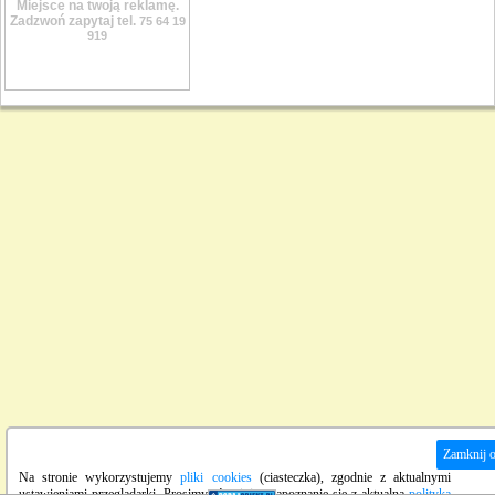
Miejsce na twoją reklamę.
Zadzwoń zapytaj tel.
75 64 19
919
Zamknij 
Na stronie wykorzystujemy
pliki cookies
(ciasteczka), zgodnie z aktualnymi
ustawieniami przeglądarki. Prosimy również o zapoznanie się z aktualną
polityką