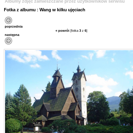
Albumy zdjęć zamieszczane przez użytkowników serwisu
Fotka z albumu : Wang w kilku ujęciach
poprzednia
« powrót
[fotka
3
z
6
]
następna