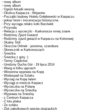
nowy album
nowy album
Ogród Arkadii wiosną
Okolica Karpacza - Wojanów
Początki budowy Hotelu Gołębiewski w Karpaczu
pokaz broni i inscenizacja historyczna
Przy wyciągu relaks koło Bacówek
Przyroda
Relacja z wycieczki - Karkonosze mniej znane
Rodzinny Zjazd Gwiazd
Rodzinny zjazd gwiazd w Karpaczu na Kolorowej
Skalny Stół
Skoczna Orlinek - jesienna, szarobura
Słonecznik w Karkonoszach
Śnieżka
Śnieżka z góry :)
Termy Cieplickie
Urodziny Ducha Gór - 19 lipca 2014
Wang w kilku ujęciach
Wiosenna wyprawa na Kopę
Wodospad na Szlaku
Wyciag na Kopę latem
Wyciągi w mieście Karpacz
Wycieczka na Polanę
Wycieczka na Śnieżkę
Wyprawa na Śnieżkę
z Centrum Karpacza
Z lotu ptaka
Ze szlaku
Zlot zabytkowych wozów strażackich