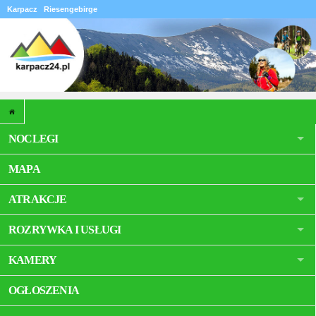
Karpacz
Riesengebirge
NOCLEGI
MAPA
ATRAKCJE
ROZRYWKA I USŁUGI
KAMERY
OGŁOSZENIA