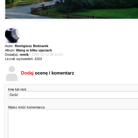
Autor:
Remigiusz Bednarek
Album:
Wang w kilku ujęciach
Dodał(a):
remik
| 2008-10-13 09:44:20
Licznik wyświetleń: 4203
Dodaj
ocenę i komentarz
Imię lub nick
Wpisz treść komentarza