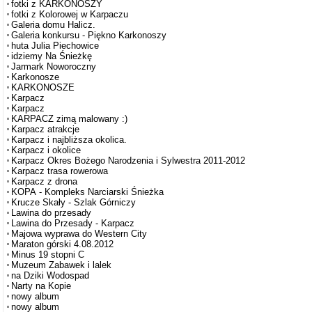
fotki z KARKONOSZY
fotki z Kolorowej w Karpaczu
Galeria domu Halicz.
Galeria konkursu - Piękno Karkonoszy
huta Julia Piechowice
idziemy Na Śnieżkę
Jarmark Noworoczny
Karkonosze
KARKONOSZE
Karpacz
Karpacz
KARPACZ zimą malowany :)
Karpacz atrakcje
Karpacz i najbliższa okolica.
Karpacz i okolice
Karpacz Okres Bożego Narodzenia i Sylwestra 2011-2012
Karpacz trasa rowerowa
Karpacz z drona
KOPA - Kompleks Narciarski Śnieżka
Krucze Skały - Szlak Górniczy
Lawina do przesady
Lawina do Przesady - Karpacz
Majowa wyprawa do Western City
Maraton górski 4.08.2012
Minus 19 stopni C
Muzeum Zabawek i lalek
na Dziki Wodospad
Narty na Kopie
nowy album
nowy album