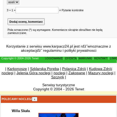
3 + 1 =
« Pytanie kontrolne
Pola oznaczone (*) są wymagane. Komentarze skrajnie obraźliwe nie będą
zamieszczane.
Korzystanie z serwisu www.karpacz24.pl jest rďż˝wnoznaczne z
akceptacjďż˝
regulaminu
i
polityki prywatnosci
Copyright © 2004-2026 Tenet
LOGOWANIE
|
OFERTA
|
WARUNKI
|
KONTAKT
|
LINKI
|
|
Karkonosze
|
Szklarska Poręba
|
Polanica Zdrój
|
Kudowa Zdrój
noclegi
|
Jelenia Góra noclegi
|
noclegi
|
Zakopane
|
Mazury noclegi
|
Szczyrk
|
Serwisy turystyczne
Copyright © 2004 - 2026 Tenet
POLECAMY NOCLEGI
x
Willa Skała