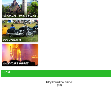
Linki
Ułźytkowników online:
(13)