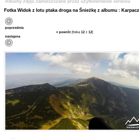
Albumy zdjęć zamieszczane przez użytkowników serwisu
Fotka Widok z lotu ptaka droga na Śnieżkę z albumu : Karpac
poprzednia
« powrót
[fotka
12
z
12
]
następna