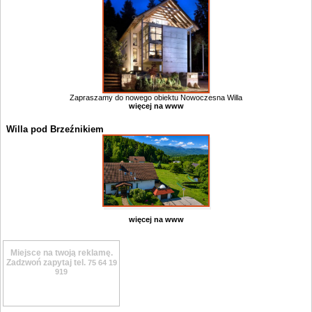
Zapraszamy do nowego obiektu Nowoczesna Willa
więcej na www
Willa pod Brzeźnikiem
więcej na www
Miejsce na twoją reklamę.
Zadzwoń zapytaj tel.
75 64 19
919