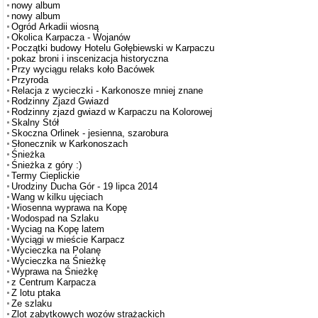
nowy album
nowy album
Ogród Arkadii wiosną
Okolica Karpacza - Wojanów
Początki budowy Hotelu Gołębiewski w Karpaczu
pokaz broni i inscenizacja historyczna
Przy wyciągu relaks koło Bacówek
Przyroda
Relacja z wycieczki - Karkonosze mniej znane
Rodzinny Zjazd Gwiazd
Rodzinny zjazd gwiazd w Karpaczu na Kolorowej
Skalny Stół
Skoczna Orlinek - jesienna, szarobura
Słonecznik w Karkonoszach
Śnieżka
Śnieżka z góry :)
Termy Cieplickie
Urodziny Ducha Gór - 19 lipca 2014
Wang w kilku ujęciach
Wiosenna wyprawa na Kopę
Wodospad na Szlaku
Wyciag na Kopę latem
Wyciągi w mieście Karpacz
Wycieczka na Polanę
Wycieczka na Śnieżkę
Wyprawa na Śnieżkę
z Centrum Karpacza
Z lotu ptaka
Ze szlaku
Zlot zabytkowych wozów strażackich