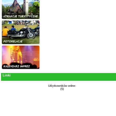
Linki
Ułźytkowników online:
(5)