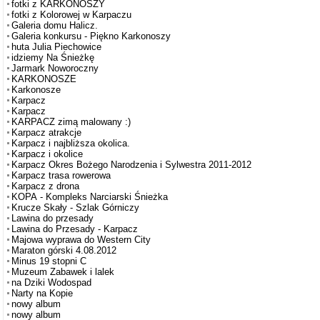
fotki z KARKONOSZY
fotki z Kolorowej w Karpaczu
Galeria domu Halicz.
Galeria konkursu - Piękno Karkonoszy
huta Julia Piechowice
idziemy Na Śnieżkę
Jarmark Noworoczny
KARKONOSZE
Karkonosze
Karpacz
Karpacz
KARPACZ zimą malowany :)
Karpacz atrakcje
Karpacz i najbliższa okolica.
Karpacz i okolice
Karpacz Okres Bożego Narodzenia i Sylwestra 2011-2012
Karpacz trasa rowerowa
Karpacz z drona
KOPA - Kompleks Narciarski Śnieżka
Krucze Skały - Szlak Górniczy
Lawina do przesady
Lawina do Przesady - Karpacz
Majowa wyprawa do Western City
Maraton górski 4.08.2012
Minus 19 stopni C
Muzeum Zabawek i lalek
na Dziki Wodospad
Narty na Kopie
nowy album
nowy album