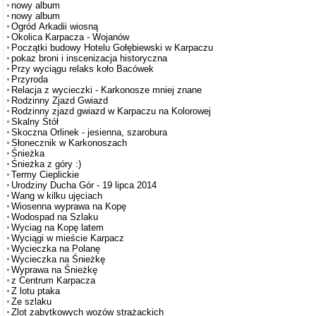
nowy album
nowy album
Ogród Arkadii wiosną
Okolica Karpacza - Wojanów
Początki budowy Hotelu Gołębiewski w Karpaczu
pokaz broni i inscenizacja historyczna
Przy wyciągu relaks koło Bacówek
Przyroda
Relacja z wycieczki - Karkonosze mniej znane
Rodzinny Zjazd Gwiazd
Rodzinny zjazd gwiazd w Karpaczu na Kolorowej
Skalny Stół
Skoczna Orlinek - jesienna, szarobura
Słonecznik w Karkonoszach
Śnieżka
Śnieżka z góry :)
Termy Cieplickie
Urodziny Ducha Gór - 19 lipca 2014
Wang w kilku ujęciach
Wiosenna wyprawa na Kopę
Wodospad na Szlaku
Wyciag na Kopę latem
Wyciągi w mieście Karpacz
Wycieczka na Polanę
Wycieczka na Śnieżkę
Wyprawa na Śnieżkę
z Centrum Karpacza
Z lotu ptaka
Ze szlaku
Zlot zabytkowych wozów strażackich