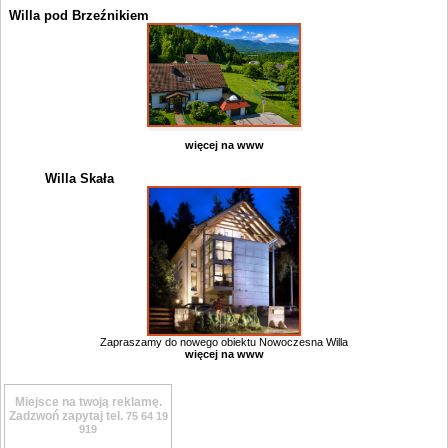
Willa pod Brzeźnikiem
więcej na www
Willa Skała
Zapraszamy do nowego obiektu Nowoczesna Willa
więcej na www
Miejsce na twoją reklamę.
Zadzwoń zapytaj tel.
75 64 19
919