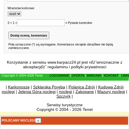
Wrażenia końcowe
3 + 1 =
« Pytanie kontrolne
Pola oznaczone (*) są wymagane. Komentarze skrajnie obraźliwe nie będą
zamieszczane.
Korzystanie z serwisu www.karpacz24.pl jest rďż˝wnoznaczne z
akceptacjďż˝
regulaminu
i
polityki prywatnosci
Copyright © 2004-2026 Tenet
LOGOWANIE
|
OFERTA
|
WARUNKI
|
KONTAKT
|
LINKI
|
|
Karkonosze
|
Szklarska Poręba
|
Polanica Zdrój
|
Kudowa Zdrój
noclegi
|
Jelenia Góra noclegi
|
noclegi
|
Zakopane
|
Mazury noclegi
|
Szczyrk
|
Serwisy turystyczne
Copyright © 2004 - 2026 Tenet
POLECAMY NOCLEGI
x