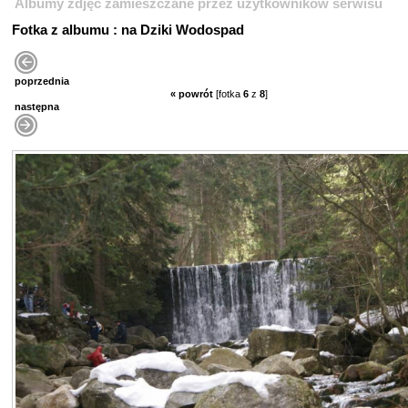
Albumy zdjęć zamieszczane przez użytkowników serwisu
Fotka z albumu : na Dziki Wodospad
poprzednia
« powrót
[fotka
6
z
8
]
następna