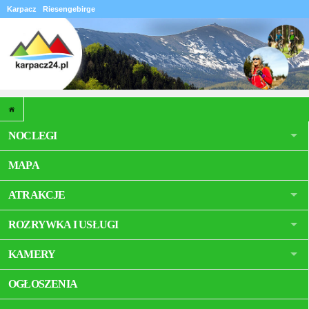
Karpacz
Riesengebirge
NOCLEGI
MAPA
ATRAKCJE
ROZRYWKA I USŁUGI
KAMERY
OGŁOSZENIA