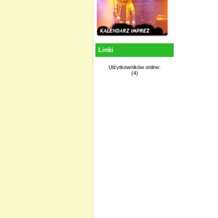
Linki
Ułźytkowników online:
(4)