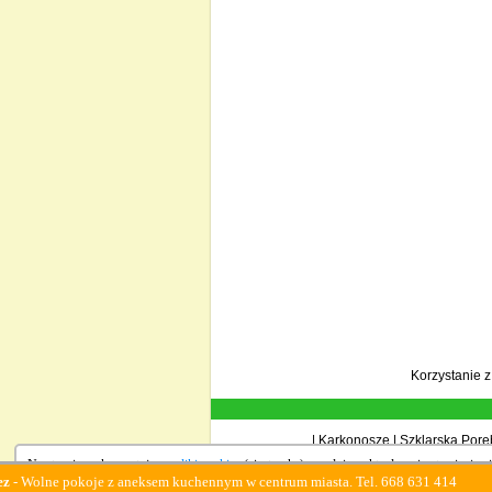
Korzystanie 
|
Karkonosze
|
Szklarska Porę
Na stronie wykorzystujemy
pliki cookies
(ciasteczka), zgodnie z aktualnymi ustawieniami
pokoje z aneksem kuchennym w centrum miasta. Tel. 668 631 414
Family