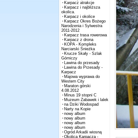
Karpacz atrakcje
Karpacz i najbliższa
okolica.
Karpacz i okolice
Karpacz Okres Bożego
Narodzenia i Sylwestra
2011-2012
Karpacz trasa rowerowa
Karpacz z drona
KOPA - Kompleks
Narciarski Śnieżka
Krucze Skały - Szlak
Górniczy
Lawina do przesady
Lawina do Przesady -
Karpacz
Majowa wyprawa do
Western City
Maraton górski
4.08.2012
Minus 19 stopni C
Muzeum Zabawek i lalek
na Dziki Wodospad
Narty na Kopie
nowy album
nowy album
nowy album
nowy album
Ogród Arkadii wiosną
Okolica Karpacza -