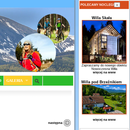
POLECAMY NOCLEGI
x
Willa Skała
Zapraszamy do nowego obiektu
Nowoczesna Willa
więcej na www
0
GALERIA
Willa pod Brzeźnikiem
więcej na www
następna