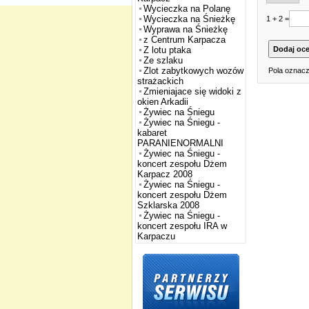
Wycieczka na Polanę
Wycieczka na Śnieżkę
1 + 2 =
Wyprawa na Śnieżkę
z Centrum Karpacza
Z lotu ptaka
Ze szlaku
Zlot zabytkowych wozów
Pola oznacz
strażackich
Zmieniajace się widoki z
okien Arkadii
Żywiec na Śniegu
Żywiec na Śniegu -
kabaret
PARANIENORMALNI
Żywiec na Śniegu -
koncert zespołu Dżem
Karpacz 2008
Żywiec na Śniegu -
koncert zespołu Dżem
Szklarska 2008
Żywiec na Śniegu -
koncert zespołu IRA w
Karpaczu