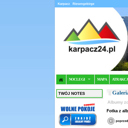
Karpacz
Riesengebirge
NOCLEGI
MAPA
ATRAKC
Galer
TWÓJ NOTES
Albumy zd
Fotk
poprzed