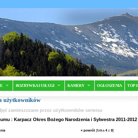
JE
ROZRYWKA I USŁUGI
KAMERY
OGŁOSZENIA
TOP 1
ia użytkowników
jęć zamieszczane przez użytkowników serwisu
a z albumu : Karpacz Okres Bożego Narodzenia i Sylwestra 2011-2012
nia
« powrót
[fotka
4
z
8
]