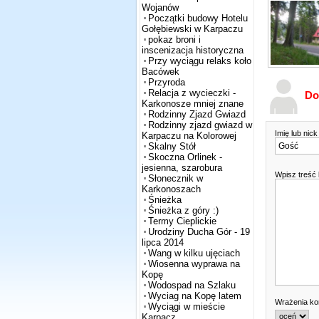
Wojanów
Początki budowy Hotelu
Gołębiewski w Karpaczu
pokaz broni i
inscenizacja historyczna
Przy wyciągu relaks koło
Bacówek
Przyroda
Relacja z wycieczki -
Do
Karkonosze mniej znane
Rodzinny Zjazd Gwiazd
Rodzinny zjazd gwiazd w
Imię lub nic
Karpaczu na Kolorowej
Skalny Stół
Skoczna Orlinek -
jesienna, szarobura
Wpisz treść
Słonecznik w
Karkonoszach
Śnieżka
Śnieżka z góry :)
Termy Cieplickie
Urodziny Ducha Gór - 19
lipca 2014
Wang w kilku ujęciach
Wiosenna wyprawa na
Kopę
Wodospad na Szlaku
Wyciag na Kopę latem
Wrażenia k
Wyciągi w mieście
Karpacz