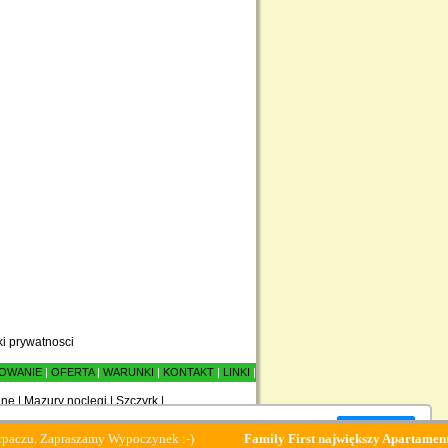
ki prywatnosci
OWANIE
|
OFERTA
|
WARUNKI
|
KONTAKT
|
LINKI
|
ane
|
Mazury noclegi
|
Szczyrk
|
Zamknij okno
praszamy Wypoczynek :-)
Family First największy Apartament w Centr