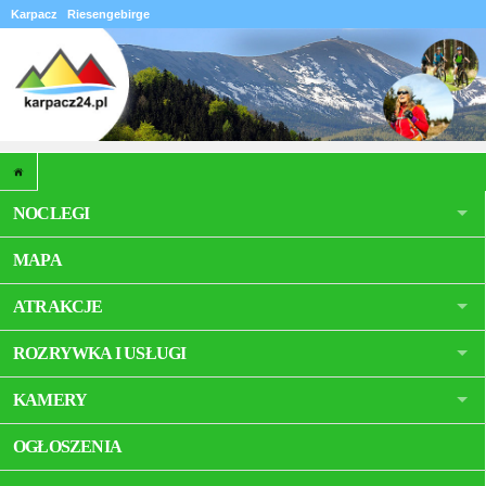
Karpacz
Riesengebirge
NOCLEGI
MAPA
ATRAKCJE
ROZRYWKA I USŁUGI
KAMERY
OGŁOSZENIA