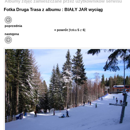
Albumy zdjęć zamieszczane przez użytkowników serwisu
Fotka Druga Trasa z albumu : BIAŁY JAR wyciąg
poprzednia
« powrót
[fotka
5
z
6
]
następna