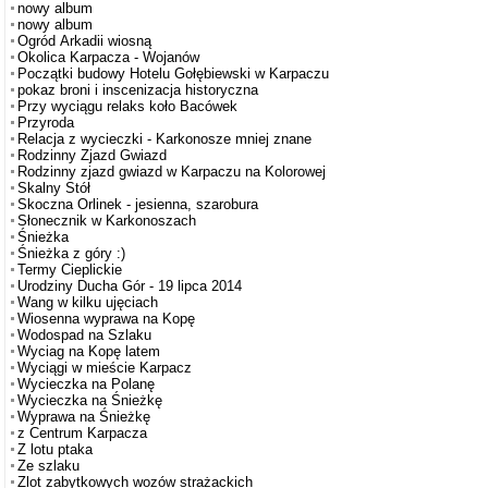
nowy album
nowy album
Ogród Arkadii wiosną
Okolica Karpacza - Wojanów
Początki budowy Hotelu Gołębiewski w Karpaczu
pokaz broni i inscenizacja historyczna
Przy wyciągu relaks koło Bacówek
Przyroda
Relacja z wycieczki - Karkonosze mniej znane
Rodzinny Zjazd Gwiazd
Rodzinny zjazd gwiazd w Karpaczu na Kolorowej
Skalny Stół
Skoczna Orlinek - jesienna, szarobura
Słonecznik w Karkonoszach
Śnieżka
Śnieżka z góry :)
Termy Cieplickie
Urodziny Ducha Gór - 19 lipca 2014
Wang w kilku ujęciach
Wiosenna wyprawa na Kopę
Wodospad na Szlaku
Wyciag na Kopę latem
Wyciągi w mieście Karpacz
Wycieczka na Polanę
Wycieczka na Śnieżkę
Wyprawa na Śnieżkę
z Centrum Karpacza
Z lotu ptaka
Ze szlaku
Zlot zabytkowych wozów strażackich