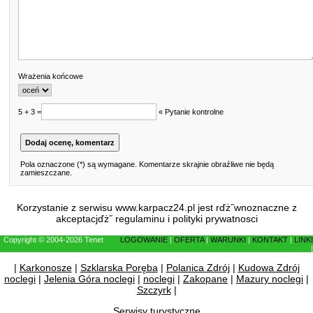
Wrażenia końcowe
5 + 3 =
« Pytanie kontrolne
Pola oznaczone (*) są wymagane. Komentarze skrajnie obraźliwe nie będą
zamieszczane.
Korzystanie z serwisu www.karpacz24.pl jest rďż˝wnoznaczne z
akceptacjďż˝
regulaminu
i
polityki prywatnosci
Copyright © 2004-2026 Tenet
LOGOWANIE
|
OFERTA
|
WARUNKI
|
KONTAKT
|
LINKI
|
|
Karkonosze
|
Szklarska Poręba
|
Polanica Zdrój
|
Kudowa Zdrój
noclegi
|
Jelenia Góra noclegi
|
noclegi
|
Zakopane
|
Mazury noclegi
|
Szczyrk
|
Serwisy turystyczne