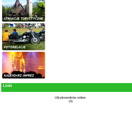
Linki
Ułźytkowników online:
(4)