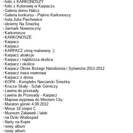
fotki z KARKONOSZY
fotki z Kolorowej w Karpaczu
Galeria domu Halicz.
Galeria konkursu - Piękno Karkonoszy
huta Julia Piechowice
idziemy Na Śnieżkę
Jarmark Noworoczny
Karkonosze
KARKONOSZE
Karpacz
Karpacz
KARPACZ zimą malowany :)
Karpacz atrakcje
Karpacz i najbliższa okolica.
Karpacz i okolice
Karpacz Okres Bożego Narodzenia i Sylwestra 2011-2012
Karpacz trasa rowerowa
Karpacz z drona
KOPA - Kompleks Narciarski Śnieżka
Krucze Skały - Szlak Górniczy
Lawina do przesady
Lawina do Przesady - Karpacz
Majowa wyprawa do Western City
Maraton górski 4.08.2012
Minus 19 stopni C
Muzeum Zabawek i lalek
na Dziki Wodospad
Narty na Kopie
nowy album
nowy album