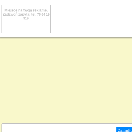
Miejsce na twoją reklamę.
Zadzwoń zapytaj tel.
75 64 19
919
Zamknij 