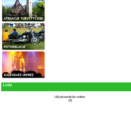
Linki
Ułźytkowników online:
(9)