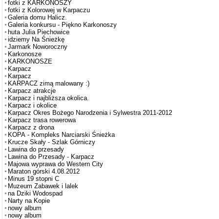
fotki z KARKONOSZY
fotki z Kolorowej w Karpaczu
Galeria domu Halicz.
Galeria konkursu - Piękno Karkonoszy
huta Julia Piechowice
idziemy Na Śnieżkę
Jarmark Noworoczny
Karkonosze
KARKONOSZE
Karpacz
Karpacz
KARPACZ zimą malowany :)
Karpacz atrakcje
Karpacz i najbliższa okolica.
Karpacz i okolice
Karpacz Okres Bożego Narodzenia i Sylwestra 2011-2012
Karpacz trasa rowerowa
Karpacz z drona
KOPA - Kompleks Narciarski Śnieżka
Krucze Skały - Szlak Górniczy
Lawina do przesady
Lawina do Przesady - Karpacz
Majowa wyprawa do Western City
Maraton górski 4.08.2012
Minus 19 stopni C
Muzeum Zabawek i lalek
na Dziki Wodospad
Narty na Kopie
nowy album
nowy album