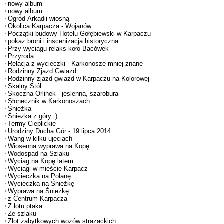
nowy album
nowy album
Ogród Arkadii wiosną
Okolica Karpacza - Wojanów
Początki budowy Hotelu Gołębiewski w Karpaczu
pokaz broni i inscenizacja historyczna
Przy wyciągu relaks koło Bacówek
Przyroda
Relacja z wycieczki - Karkonosze mniej znane
Rodzinny Zjazd Gwiazd
Rodzinny zjazd gwiazd w Karpaczu na Kolorowej
Skalny Stół
Skoczna Orlinek - jesienna, szarobura
Słonecznik w Karkonoszach
Śnieżka
Śnieżka z góry :)
Termy Cieplickie
Urodziny Ducha Gór - 19 lipca 2014
Wang w kilku ujęciach
Wiosenna wyprawa na Kopę
Wodospad na Szlaku
Wyciag na Kopę latem
Wyciągi w mieście Karpacz
Wycieczka na Polanę
Wycieczka na Śnieżkę
Wyprawa na Śnieżkę
z Centrum Karpacza
Z lotu ptaka
Ze szlaku
Zlot zabytkowych wozów strażackich