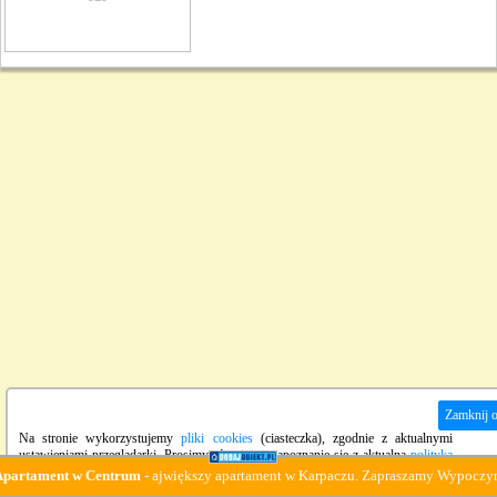
Zamknij 
Na stronie wykorzystujemy
pliki cookies
(ciasteczka), zgodnie z aktualnymi
ustawieniami przeglądarki. Prosimy również o zapoznanie się z aktualną
polityką
prywatności
strony.
ament w Centrum
- ajwiększy apartament w Karpaczu. Zapraszamy Wypoczynek :-)