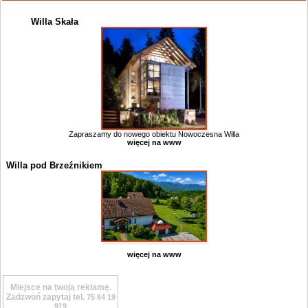
Willa Skała
Zapraszamy do nowego obiektu Nowoczesna Willa
więcej na www
Willa pod Brzeźnikiem
więcej na www
Miejsce na twoją reklamę.
Zadzwoń zapytaj tel.
75 64 19
919