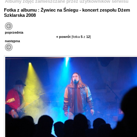
Albumy zdjęć zamieszczane przez użytkowników serwisu
Fotka z albumu : Żywiec na Śniegu - koncert zespołu Dżem
Szklarska 2008
poprzednia
« powrót
[fotka
5
z
12
]
następna