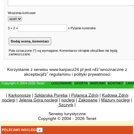
Wrażenia końcowe
3 + 2 =
« Pytanie kontrolne
Pola oznaczone (*) są wymagane. Komentarze skrajnie obraźliwe nie będą
zamieszczane.
Korzystanie z serwisu www.karpacz24.pl jest rďż˝wnoznaczne z
akceptacjďż˝
regulaminu
i
polityki prywatnosci
Copyright © 2004-2026 Tenet
LOGOWANIE
|
OFERTA
|
WARUNKI
|
KONTAKT
|
LINKI
|
|
Karkonosze
|
Szklarska Poręba
|
Polanica Zdrój
|
Kudowa Zdrój
noclegi
|
Jelenia Góra noclegi
|
noclegi
|
Zakopane
|
Mazury noclegi
|
Szczyrk
|
Serwisy turystyczne
Copyright © 2004 - 2026 Tenet
POLECAMY NOCLEGI
x