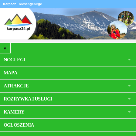
Karpacz
Riesengebirge
NOCLEGI
MAPA
ATRAKCJE
ROZRYWKA I USŁUGI
KAMERY
OGŁOSZENIA