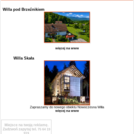
Willa pod Brzeźnikiem
więcej na www
Willa Skała
Zapraszamy do nowego obiektu Nowoczesna Willa
więcej na www
Miejsce na twoją reklamę.
Zadzwoń zapytaj tel.
75 64 19
919