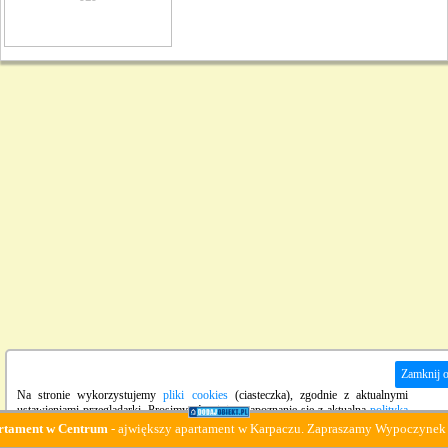
Zamknij 
Na stronie wykorzystujemy
pliki cookies
(ciasteczka), zgodnie z aktualnymi
ustawieniami przeglądarki. Prosimy również o zapoznanie się z aktualną
polityką
prywatności
strony.
nt w Centrum
- ajwiększy apartament w Karpaczu. Zapraszamy Wypoczynek :-)