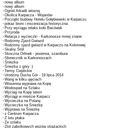
nowy album
nowy album
Ogród Arkadii wiosną
Okolica Karpacza - Wojanów
Początki budowy Hotelu Gołębiewski w Karpaczu
pokaz broni i inscenizacja historyczna
Przy wyciągu relaks koło Bacówek
Przyroda
Relacja z wycieczki - Karkonosze mniej znane
Rodzinny Zjazd Gwiazd
Rodzinny zjazd gwiazd w Karpaczu na Kolorowej
Skalny Stół
Skoczna Orlinek - jesienna, szarobura
Słonecznik w Karkonoszach
Śnieżka
Śnieżka z góry :)
Termy Cieplickie
Urodziny Ducha Gór - 19 lipca 2014
Wang w kilku ujęciach
Wiosenna wyprawa na Kopę
Wodospad na Szlaku
Wyciag na Kopę latem
Wyciągi w mieście Karpacz
Wycieczka na Polanę
Wycieczka na Śnieżkę
Wyprawa na Śnieżkę
z Centrum Karpacza
Z lotu ptaka
Ze szlaku
Zlot zabytkowych wozów strażackich