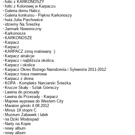
fotki z KARKONOSZY
fotki z Kolorowej w Karpaczu
Galeria domu Halicz.
Galeria konkursu - Piękno Karkonoszy
huta Julia Piechowice
idziemy Na Śnieżkę
Jarmark Noworoczny
Karkonosze
KARKONOSZE
Karpacz
Karpacz
KARPACZ zimą malowany :)
Karpacz atrakcje
Karpacz i najbliższa okolica.
Karpacz i okolice
Karpacz Okres Bożego Narodzenia i Sylwestra 2011-2012
Karpacz trasa rowerowa
Karpacz z drona
KOPA - Kompleks Narciarski Śnieżka
Krucze Skały - Szlak Górniczy
Lawina do przesady
Lawina do Przesady - Karpacz
Majowa wyprawa do Western City
Maraton górski 4.08.2012
Minus 19 stopni C
Muzeum Zabawek i lalek
na Dziki Wodospad
Narty na Kopie
nowy album
nowy album