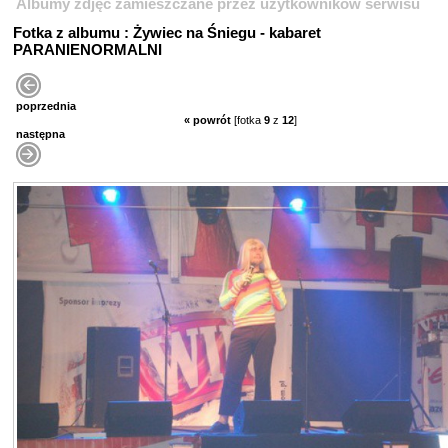
Albumy zdjęć zamieszczane przez użytkowników serwisu
Fotka z albumu : Żywiec na Śniegu - kabaret
PARANIENORMALNI
poprzednia
« powrót
[fotka
9
z
12
]
następna