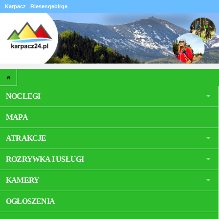
Karpacz
Riesengebirge
NOCLEGI
MAPA
ATRAKCJE
ROZRYWKA I USŁUGI
KAMERY
OGŁOSZENIA