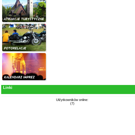
Linki
Ułźytkowników online:
(7)