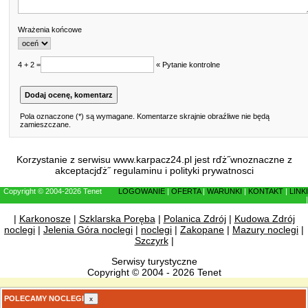
Wrażenia końcowe
4 + 2 =
« Pytanie kontrolne
Pola oznaczone (*) są wymagane. Komentarze skrajnie obraźliwe nie będą
zamieszczane.
Korzystanie z serwisu www.karpacz24.pl jest rďż˝wnoznaczne z
akceptacjďż˝
regulaminu
i
polityki prywatnosci
Copyright © 2004-2026 Tenet
LOGOWANIE
|
OFERTA
|
WARUNKI
|
KONTAKT
|
LINKI
|
|
Karkonosze
|
Szklarska Poręba
|
Polanica Zdrój
|
Kudowa Zdrój
noclegi
|
Jelenia Góra noclegi
|
noclegi
|
Zakopane
|
Mazury noclegi
|
Szczyrk
|
Serwisy turystyczne
Copyright © 2004 - 2026 Tenet
POLECAMY NOCLEGI
x