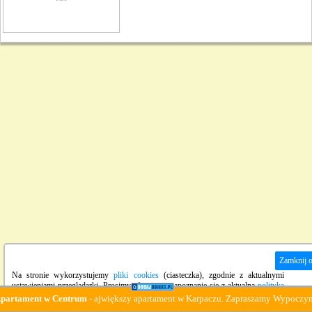
Zamknij 
Na stronie wykorzystujemy
pliki cookies
(ciasteczka), zgodnie z aktualnymi
ustawieniami przeglądarki. Prosimy również o zapoznanie się z aktualną
polityką
prywatności
strony.
ament w Centrum
- ajwiększy apartament w Karpaczu. Zapraszamy Wypoczynek :-)