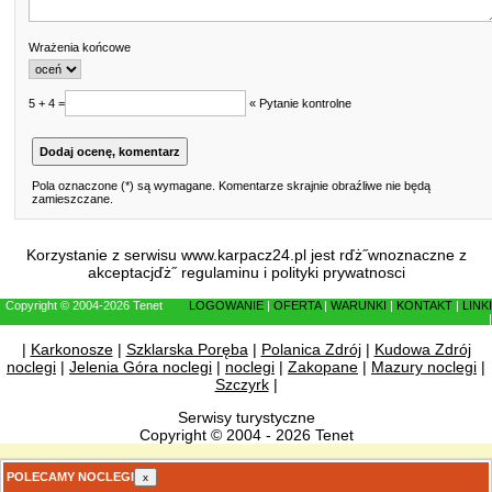
Wrażenia końcowe
5 + 4 =
« Pytanie kontrolne
Pola oznaczone (*) są wymagane. Komentarze skrajnie obraźliwe nie będą
zamieszczane.
Korzystanie z serwisu www.karpacz24.pl jest rďż˝wnoznaczne z
akceptacjďż˝
regulaminu
i
polityki prywatnosci
Copyright © 2004-2026 Tenet
LOGOWANIE
|
OFERTA
|
WARUNKI
|
KONTAKT
|
LINKI
|
|
Karkonosze
|
Szklarska Poręba
|
Polanica Zdrój
|
Kudowa Zdrój
noclegi
|
Jelenia Góra noclegi
|
noclegi
|
Zakopane
|
Mazury noclegi
|
Szczyrk
|
Serwisy turystyczne
Copyright © 2004 - 2026 Tenet
POLECAMY NOCLEGI
x