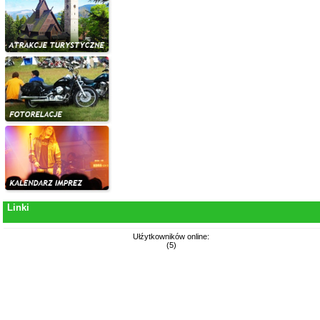
Linki
Ułźytkowników online:
(5)