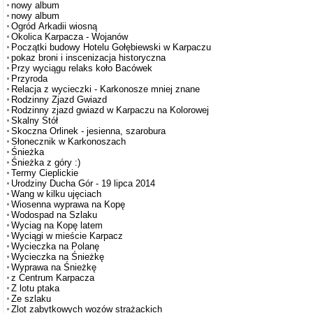
nowy album
nowy album
Ogród Arkadii wiosną
Okolica Karpacza - Wojanów
Początki budowy Hotelu Gołębiewski w Karpaczu
pokaz broni i inscenizacja historyczna
Przy wyciągu relaks koło Bacówek
Przyroda
Relacja z wycieczki - Karkonosze mniej znane
Rodzinny Zjazd Gwiazd
Rodzinny zjazd gwiazd w Karpaczu na Kolorowej
Skalny Stół
Skoczna Orlinek - jesienna, szarobura
Słonecznik w Karkonoszach
Śnieżka
Śnieżka z góry :)
Termy Cieplickie
Urodziny Ducha Gór - 19 lipca 2014
Wang w kilku ujęciach
Wiosenna wyprawa na Kopę
Wodospad na Szlaku
Wyciag na Kopę latem
Wyciągi w mieście Karpacz
Wycieczka na Polanę
Wycieczka na Śnieżkę
Wyprawa na Śnieżkę
z Centrum Karpacza
Z lotu ptaka
Ze szlaku
Zlot zabytkowych wozów strażackich