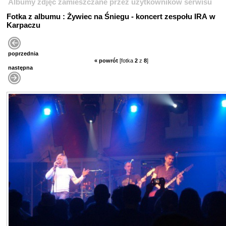
Albumy zdjęć zamieszczane przez użytkowników serwisu
Fotka z albumu : Żywiec na Śniegu - koncert zespołu IRA w
Karpaczu
poprzednia
« powrót
[fotka
2
z
8
]
następna