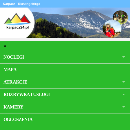
Karpacz
Riesengebirge
NOCLEGI
MAPA
ATRAKCJE
ROZRYWKA I USŁUGI
KAMERY
OGŁOSZENIA