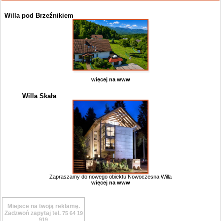
Willa pod Brzeźnikiem
więcej na www
Willa Skała
Zapraszamy do nowego obiektu Nowoczesna Willa
więcej na www
Miejsce na twoją reklamę.
Zadzwoń zapytaj tel.
75 64 19
919