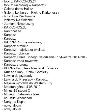
fotki z KARKONOSZY
fotki z Kolorowej w Karpaczu
Galeria domu Halicz.
Galeria konkursu - Piękno Karkonoszy
huta Julia Piechowice
idziemy Na Śnieżkę
Jarmark Noworoczny
KARKONOSZE
Karkonosze
Karpacz
Karpacz
KARPACZ zimą malowany :)
Karpacz atrakcje
Karpacz i najbliższa okolica.
Karpacz i okolice
Karpacz Okres Bożego Narodzenia i Sylwestra 2011-2012
Karpacz trasa rowerowa
Karpacz z drona
KOPA - Kompleks Narciarski Śnieżka
Krucze Skały - Szlak Górniczy
Lawina do przesady
Lawina do Przesady - Karpacz
Majowa wyprawa do Western City
Maraton górski 4.08.2012
Minus 19 stopni C
Muzeum Zabawek i lalek
na Dziki Wodospad
Narty na Kopie
nowy album
nowy album