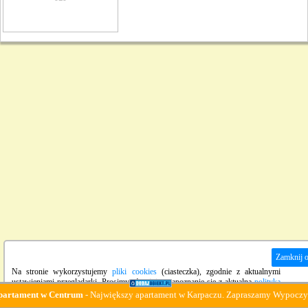
Zamknij 
Na stronie wykorzystujemy
pliki cookies
(ciasteczka), zgodnie z aktualnymi
ustawieniami przeglądarki. Prosimy również o zapoznanie się z aktualną
polityką
prywatności
strony.
ment w Centrum
- Największy apartament w Karpaczu. Zapraszamy Wypoczynek :-)