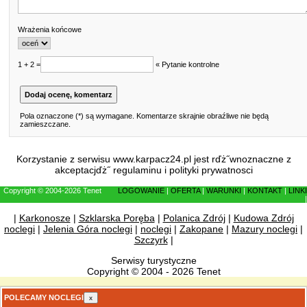
Wrażenia końcowe
1 + 2 =
« Pytanie kontrolne
Pola oznaczone (*) są wymagane. Komentarze skrajnie obraźliwe nie będą
zamieszczane.
Korzystanie z serwisu www.karpacz24.pl jest rďż˝wnoznaczne z
akceptacjďż˝
regulaminu
i
polityki prywatnosci
Copyright © 2004-2026 Tenet
LOGOWANIE
|
OFERTA
|
WARUNKI
|
KONTAKT
|
LINKI
|
|
Karkonosze
|
Szklarska Poręba
|
Polanica Zdrój
|
Kudowa Zdrój
noclegi
|
Jelenia Góra noclegi
|
noclegi
|
Zakopane
|
Mazury noclegi
|
Szczyrk
|
Serwisy turystyczne
Copyright © 2004 - 2026 Tenet
POLECAMY NOCLEGI
x