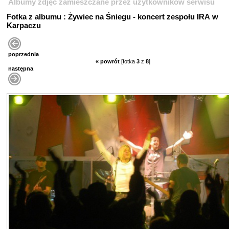
Albumy zdjęć zamieszczane przez użytkowników serwisu
Fotka z albumu : Żywiec na Śniegu - koncert zespołu IRA w
Karpaczu
poprzednia
« powrót
[fotka
3
z
8
]
następna