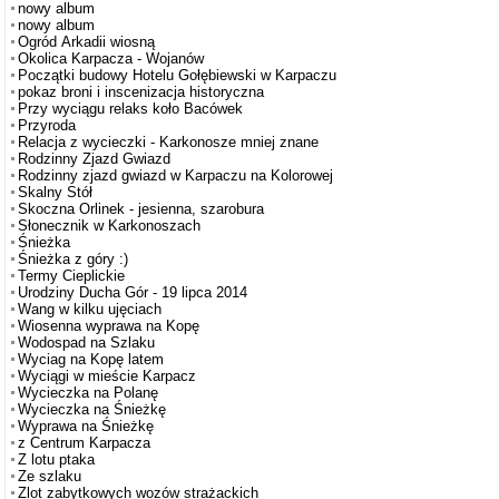
nowy album
nowy album
Ogród Arkadii wiosną
Okolica Karpacza - Wojanów
Początki budowy Hotelu Gołębiewski w Karpaczu
pokaz broni i inscenizacja historyczna
Przy wyciągu relaks koło Bacówek
Przyroda
Relacja z wycieczki - Karkonosze mniej znane
Rodzinny Zjazd Gwiazd
Rodzinny zjazd gwiazd w Karpaczu na Kolorowej
Skalny Stół
Skoczna Orlinek - jesienna, szarobura
Słonecznik w Karkonoszach
Śnieżka
Śnieżka z góry :)
Termy Cieplickie
Urodziny Ducha Gór - 19 lipca 2014
Wang w kilku ujęciach
Wiosenna wyprawa na Kopę
Wodospad na Szlaku
Wyciag na Kopę latem
Wyciągi w mieście Karpacz
Wycieczka na Polanę
Wycieczka na Śnieżkę
Wyprawa na Śnieżkę
z Centrum Karpacza
Z lotu ptaka
Ze szlaku
Zlot zabytkowych wozów strażackich