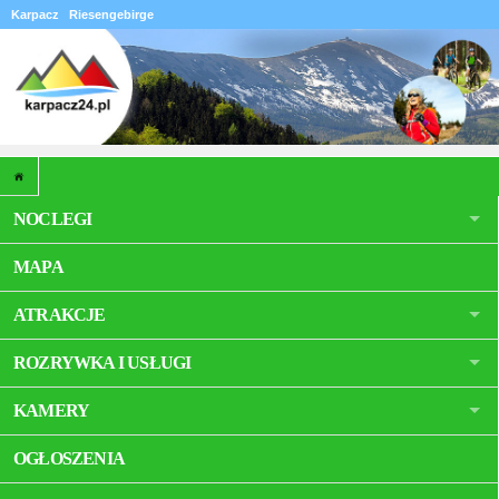
Karpacz
Riesengebirge
NOCLEGI
MAPA
ATRAKCJE
ROZRYWKA I USŁUGI
KAMERY
OGŁOSZENIA