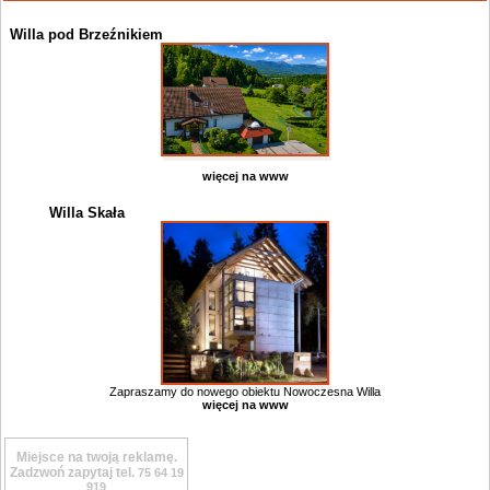
Willa pod Brzeźnikiem
więcej na www
Willa Skała
Zapraszamy do nowego obiektu Nowoczesna Willa
więcej na www
Miejsce na twoją reklamę.
Zadzwoń zapytaj tel.
75 64 19
919