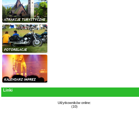
Linki
Ułźytkowników online:
(10)