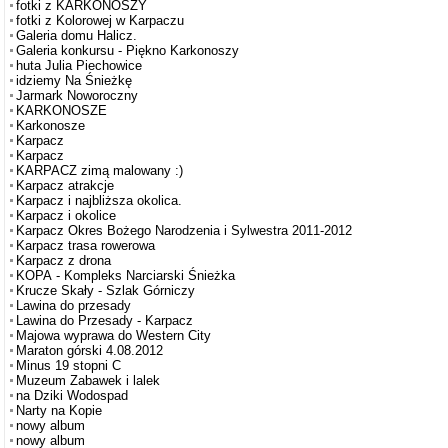
fotki z KARKONOSZY
fotki z Kolorowej w Karpaczu
Galeria domu Halicz.
Galeria konkursu - Piękno Karkonoszy
huta Julia Piechowice
idziemy Na Śnieżkę
Jarmark Noworoczny
KARKONOSZE
Karkonosze
Karpacz
Karpacz
KARPACZ zimą malowany :)
Karpacz atrakcje
Karpacz i najbliższa okolica.
Karpacz i okolice
Karpacz Okres Bożego Narodzenia i Sylwestra 2011-2012
Karpacz trasa rowerowa
Karpacz z drona
KOPA - Kompleks Narciarski Śnieżka
Krucze Skały - Szlak Górniczy
Lawina do przesady
Lawina do Przesady - Karpacz
Majowa wyprawa do Western City
Maraton górski 4.08.2012
Minus 19 stopni C
Muzeum Zabawek i lalek
na Dziki Wodospad
Narty na Kopie
nowy album
nowy album