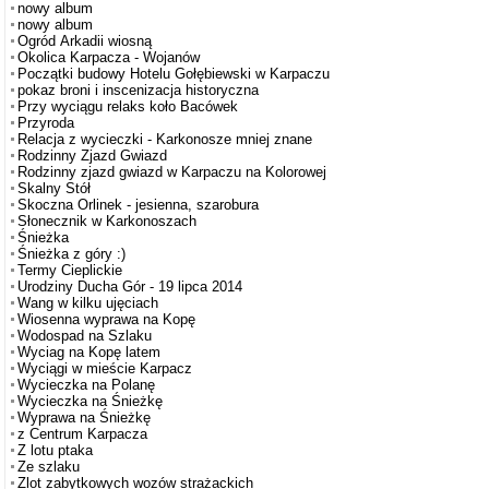
nowy album
nowy album
Ogród Arkadii wiosną
Okolica Karpacza - Wojanów
Początki budowy Hotelu Gołębiewski w Karpaczu
pokaz broni i inscenizacja historyczna
Przy wyciągu relaks koło Bacówek
Przyroda
Relacja z wycieczki - Karkonosze mniej znane
Rodzinny Zjazd Gwiazd
Rodzinny zjazd gwiazd w Karpaczu na Kolorowej
Skalny Stół
Skoczna Orlinek - jesienna, szarobura
Słonecznik w Karkonoszach
Śnieżka
Śnieżka z góry :)
Termy Cieplickie
Urodziny Ducha Gór - 19 lipca 2014
Wang w kilku ujęciach
Wiosenna wyprawa na Kopę
Wodospad na Szlaku
Wyciag na Kopę latem
Wyciągi w mieście Karpacz
Wycieczka na Polanę
Wycieczka na Śnieżkę
Wyprawa na Śnieżkę
z Centrum Karpacza
Z lotu ptaka
Ze szlaku
Zlot zabytkowych wozów strażackich