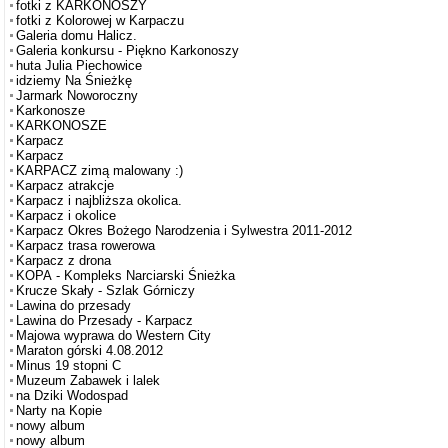
fotki z KARKONOSZY
fotki z Kolorowej w Karpaczu
Galeria domu Halicz.
Galeria konkursu - Piękno Karkonoszy
huta Julia Piechowice
idziemy Na Śnieżkę
Jarmark Noworoczny
Karkonosze
KARKONOSZE
Karpacz
Karpacz
KARPACZ zimą malowany :)
Karpacz atrakcje
Karpacz i najbliższa okolica.
Karpacz i okolice
Karpacz Okres Bożego Narodzenia i Sylwestra 2011-2012
Karpacz trasa rowerowa
Karpacz z drona
KOPA - Kompleks Narciarski Śnieżka
Krucze Skały - Szlak Górniczy
Lawina do przesady
Lawina do Przesady - Karpacz
Majowa wyprawa do Western City
Maraton górski 4.08.2012
Minus 19 stopni C
Muzeum Zabawek i lalek
na Dziki Wodospad
Narty na Kopie
nowy album
nowy album