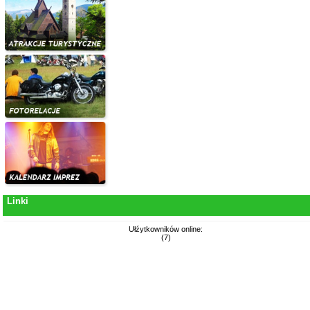
Linki
Ułźytkowników online:
(7)