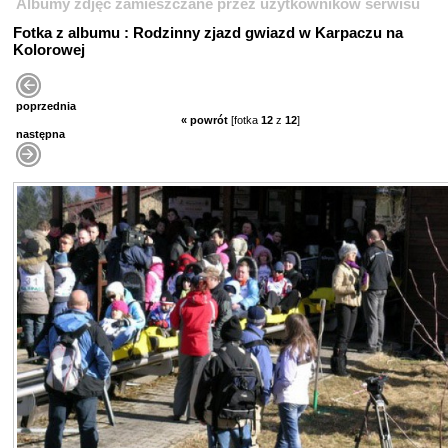
Albumy zdjęć zamieszczane przez użytkowników serwisu
Fotka z albumu : Rodzinny zjazd gwiazd w Karpaczu na
Kolorowej
poprzednia
« powrót
[fotka
12
z
12
]
następna