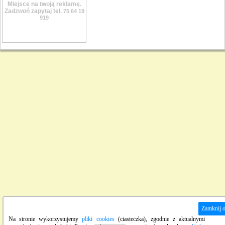
Miejsce na twoją reklamę.
Zadzwoń zapytaj tel.
75 64 19
919
Zamknij 
Na stronie wykorzystujemy
pliki cookies
(ciasteczka), zgodnie z aktualnymi