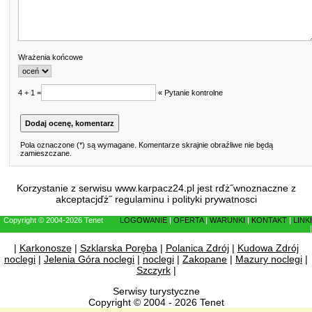
Wrażenia końcowe
4 + 1 =
« Pytanie kontrolne
Pola oznaczone (*) są wymagane. Komentarze skrajnie obraźliwe nie będą
zamieszczane.
Korzystanie z serwisu www.karpacz24.pl jest rďż˝wnoznaczne z
akceptacjďż˝
regulaminu
i
polityki prywatnosci
Copyright © 2004-2026 Tenet
LOGOWANIE
|
OFERTA
|
WARUNKI
|
KONTAKT
|
LINKI
|
|
Karkonosze
|
Szklarska Poręba
|
Polanica Zdrój
|
Kudowa Zdrój
noclegi
|
Jelenia Góra noclegi
|
noclegi
|
Zakopane
|
Mazury noclegi
|
Szczyrk
|
Serwisy turystyczne
Copyright © 2004 - 2026 Tenet