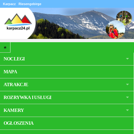
Karpacz
Riesengebirge
NOCLEGI
MAPA
ATRAKCJE
ROZRYWKA I USŁUGI
KAMERY
OGŁOSZENIA