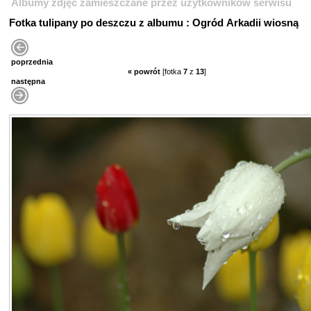
Albumy zdjęć zamieszczane przez użytkowników serwisu
Fotka tulipany po deszczu z albumu : Ogród Arkadii wiosną
poprzednia
« powrót
[fotka
7
z
13
]
następna