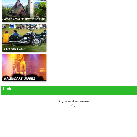
Linki
Ułźytkowników online:
(5)