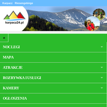
Karpacz
Riesengebirge
NOCLEGI
MAPA
ATRAKCJE
ROZRYWKA I USŁUGI
KAMERY
OGŁOSZENIA