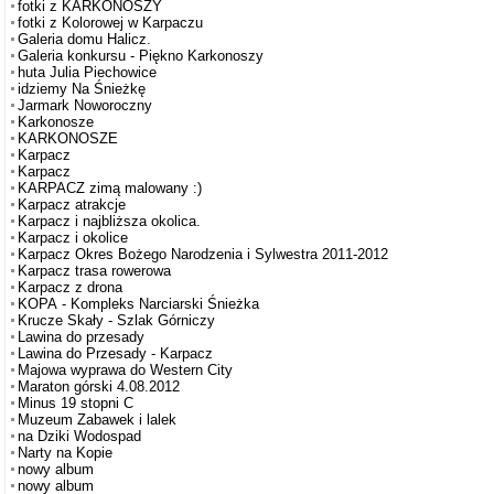
fotki z KARKONOSZY
fotki z Kolorowej w Karpaczu
Galeria domu Halicz.
Galeria konkursu - Piękno Karkonoszy
huta Julia Piechowice
idziemy Na Śnieżkę
Jarmark Noworoczny
Karkonosze
KARKONOSZE
Karpacz
Karpacz
KARPACZ zimą malowany :)
Karpacz atrakcje
Karpacz i najbliższa okolica.
Karpacz i okolice
Karpacz Okres Bożego Narodzenia i Sylwestra 2011-2012
Karpacz trasa rowerowa
Karpacz z drona
KOPA - Kompleks Narciarski Śnieżka
Krucze Skały - Szlak Górniczy
Lawina do przesady
Lawina do Przesady - Karpacz
Majowa wyprawa do Western City
Maraton górski 4.08.2012
Minus 19 stopni C
Muzeum Zabawek i lalek
na Dziki Wodospad
Narty na Kopie
nowy album
nowy album