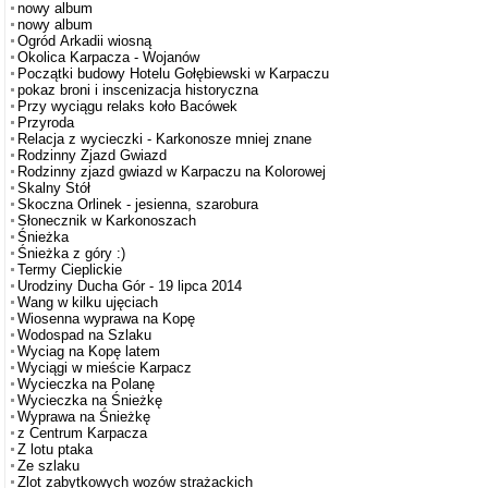
nowy album
nowy album
Ogród Arkadii wiosną
Okolica Karpacza - Wojanów
Początki budowy Hotelu Gołębiewski w Karpaczu
pokaz broni i inscenizacja historyczna
Przy wyciągu relaks koło Bacówek
Przyroda
Relacja z wycieczki - Karkonosze mniej znane
Rodzinny Zjazd Gwiazd
Rodzinny zjazd gwiazd w Karpaczu na Kolorowej
Skalny Stół
Skoczna Orlinek - jesienna, szarobura
Słonecznik w Karkonoszach
Śnieżka
Śnieżka z góry :)
Termy Cieplickie
Urodziny Ducha Gór - 19 lipca 2014
Wang w kilku ujęciach
Wiosenna wyprawa na Kopę
Wodospad na Szlaku
Wyciag na Kopę latem
Wyciągi w mieście Karpacz
Wycieczka na Polanę
Wycieczka na Śnieżkę
Wyprawa na Śnieżkę
z Centrum Karpacza
Z lotu ptaka
Ze szlaku
Zlot zabytkowych wozów strażackich