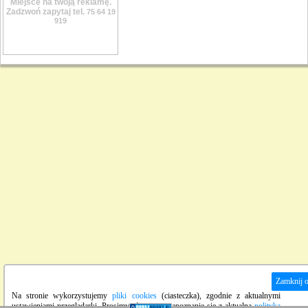
Miejsce na twoją reklamę.
Zadzwoń zapytaj tel.
75 64 19
919
Zamknij 
Na stronie wykorzystujemy
pliki cookies
(ciasteczka), zgodnie z aktualnymi
ustawieniami przeglądarki. Prosimy również o zapoznanie się z aktualną
polityką