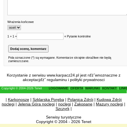
Wrażenia końcowe
1 + 1 =
« Pytanie kontrolne
Pola oznaczone (*) są wymagane. Komentarze skrajnie obraźliwe nie będą
zamieszczane.
Korzystanie z serwisu www.karpacz24.pl jest rďż˝wnoznaczne z
akceptacjďż˝
regulaminu
i
polityki prywatnosci
Copyright © 2004-2026 Tenet
LOGOWANIE
|
OFERTA
|
WARUNKI
|
KONTAKT
|
LINKI
|
|
Karkonosze
|
Szklarska Poręba
|
Polanica Zdrój
|
Kudowa Zdrój
noclegi
|
Jelenia Góra noclegi
|
noclegi
|
Zakopane
|
Mazury noclegi
|
Szczyrk
|
Serwisy turystyczne
Copyright © 2004 - 2026 Tenet