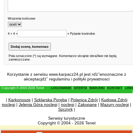
Wrażenia końcowe
4 + 4 =
« Pytanie kontrolne
Pola oznaczone (*) są wymagane. Komentarze skrajnie obraźliwe nie będą
zamieszczane.
Korzystanie z serwisu www.karpacz24.pl jest rďż˝wnoznaczne z
akceptacjďż˝
regulaminu
i
polityki prywatnosci
Copyright © 2004-2026 Tenet
LOGOWANIE
|
OFERTA
|
WARUNKI
|
KONTAKT
|
LINKI
|
|
Karkonosze
|
Szklarska Poręba
|
Polanica Zdrój
|
Kudowa Zdrój
noclegi
|
Jelenia Góra noclegi
|
noclegi
|
Zakopane
|
Mazury noclegi
|
Szczyrk
|
Serwisy turystyczne
Copyright © 2004 - 2026 Tenet