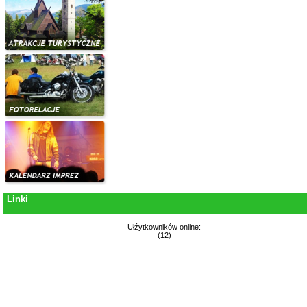
Linki
Ułźytkowników online:
(12)