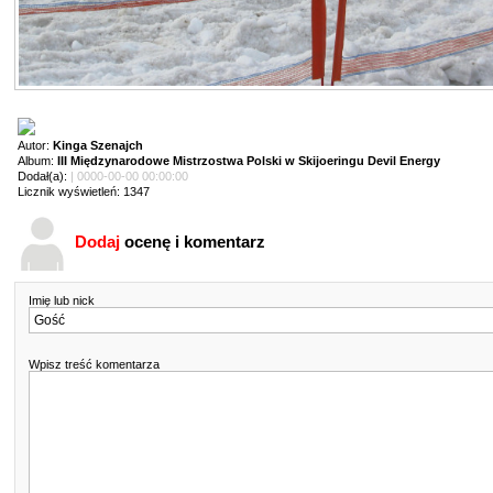
Autor:
Kinga Szenajch
Album:
III Międzynarodowe Mistrzostwa Polski w Skijoeringu Devil Energy
Dodał(a):
| 0000-00-00 00:00:00
Licznik wyświetleń: 1347
Dodaj
ocenę i komentarz
Imię lub nick
Wpisz treść komentarza