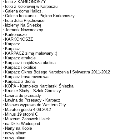
fotki z KARKONOSZY
fotki z Kolorowej w Karpaczu
Galeria domu Halicz.
Galeria konkursu - Piękno Karkonoszy
huta Julia Piechowice
idziemy Na Śnieżkę
Jarmark Noworoczny
Karkonosze
KARKONOSZE
Karpacz
Karpacz
KARPACZ zimą malowany :)
Karpacz atrakcje
Karpacz i najbliższa okolica.
Karpacz i okolice
Karpacz Okres Bożego Narodzenia i Sylwestra 2011-2012
Karpacz trasa rowerowa
Karpacz z drona
KOPA - Kompleks Narciarski Śnieżka
Krucze Skały - Szlak Górniczy
Lawina do przesady
Lawina do Przesady - Karpacz
Majowa wyprawa do Western City
Maraton górski 4.08.2012
Minus 19 stopni C
Muzeum Zabawek i lalek
na Dziki Wodospad
Narty na Kopie
nowy album
nowy album