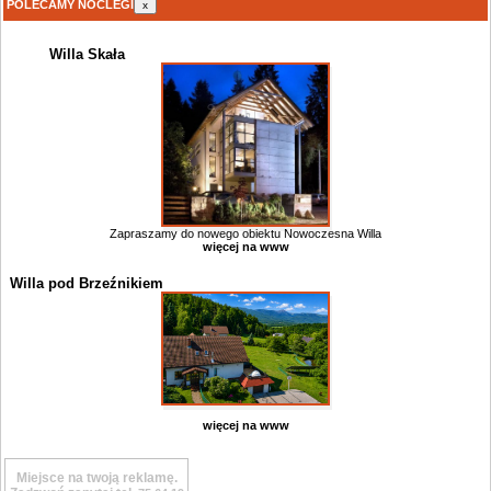
POLECAMY NOCLEGI
x
Willa Skała
Zapraszamy do nowego obiektu Nowoczesna Willa
więcej na www
Willa pod Brzeźnikiem
więcej na www
Miejsce na twoją reklamę.