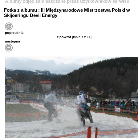
Albumy zdjęć zamieszczane przez użytkowników serwisu
Fotka z albumu : III Międzynarodowe Mistrzostwa Polski w
Skijoeringu Devil Energy
poprzednia
« powrót
[fotka
7
z
11
]
następna