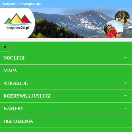
Karpacz
Riesengebirge
NOCLEGI
MAPA
ATRAKCJE
ROZRYWKA I USŁUGI
KAMERY
OGŁOSZENIA