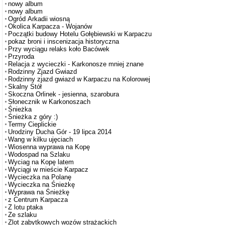
nowy album
nowy album
Ogród Arkadii wiosną
Okolica Karpacza - Wojanów
Początki budowy Hotelu Gołębiewski w Karpaczu
pokaz broni i inscenizacja historyczna
Przy wyciągu relaks koło Bacówek
Przyroda
Relacja z wycieczki - Karkonosze mniej znane
Rodzinny Zjazd Gwiazd
Rodzinny zjazd gwiazd w Karpaczu na Kolorowej
Skalny Stół
Skoczna Orlinek - jesienna, szarobura
Słonecznik w Karkonoszach
Śnieżka
Śnieżka z góry :)
Termy Cieplickie
Urodziny Ducha Gór - 19 lipca 2014
Wang w kilku ujęciach
Wiosenna wyprawa na Kopę
Wodospad na Szlaku
Wyciag na Kopę latem
Wyciągi w mieście Karpacz
Wycieczka na Polanę
Wycieczka na Śnieżkę
Wyprawa na Śnieżkę
z Centrum Karpacza
Z lotu ptaka
Ze szlaku
Zlot zabytkowych wozów strażackich