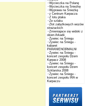
Wycieczka na Polanę
Wycieczka na Śnieżkę
Wyprawa na Śnieżkę
z Centrum Karpacza
Z lotu ptaka
Ze szlaku
Zlot zabytkowych wozów
strażackich
Zmieniajace się widoki z
okien Arkadii
Żywiec na Śniegu
Żywiec na Śniegu -
kabaret
PARANIENORMALNI
Żywiec na Śniegu -
koncert zespołu Dżem
Karpacz 2008
Żywiec na Śniegu -
koncert zespołu Dżem
Szklarska 2008
Żywiec na Śniegu -
koncert zespołu IRA w
Karpaczu