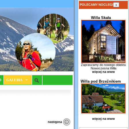
POLECAMY NOCLEGI
x
Willa Skała
Zapraszamy do nowego obiektu
Nowoczesna Willa
więcej na www
0
GALERIA
Willa pod Brzeźnikiem
więcej na www
następna