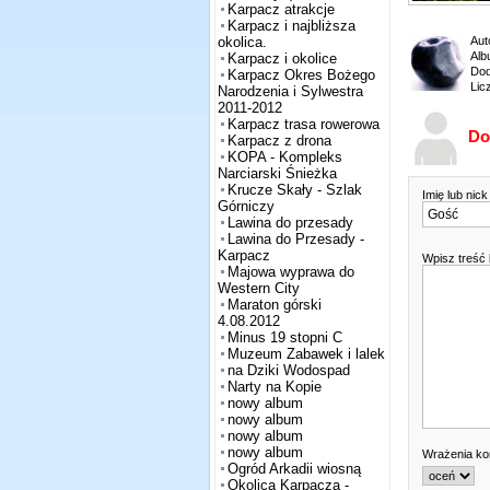
Karpacz atrakcje
Karpacz i najbliższa
Aut
okolica.
Alb
Karpacz i okolice
Dod
Karpacz Okres Bożego
Lic
Narodzenia i Sylwestra
2011-2012
Karpacz trasa rowerowa
Do
Karpacz z drona
KOPA - Kompleks
Narciarski Śnieżka
Krucze Skały - Szlak
Imię lub nic
Górniczy
Lawina do przesady
Lawina do Przesady -
Karpacz
Wpisz treść
Majowa wyprawa do
Western City
Maraton górski
4.08.2012
Minus 19 stopni C
Muzeum Zabawek i lalek
na Dziki Wodospad
Narty na Kopie
nowy album
nowy album
nowy album
nowy album
Wrażenia k
Ogród Arkadii wiosną
Okolica Karpacza -