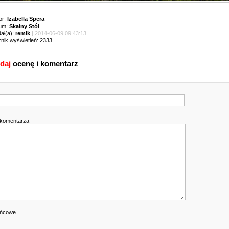
or:
Izabella Spera
um:
Skalny Stół
ał(a):
remik
| 2014-06-09 09:43:13
znik wyświetleń: 2333
daj
ocenę i komentarz
k
 komentarza
ońcowe