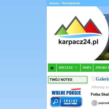
Karpacz
Riesengebirge
NOCLEGI
MAPA
ATRAKC
Galer
TWÓJ NOTES
Albumy zd
Fotka Skal
poprzed