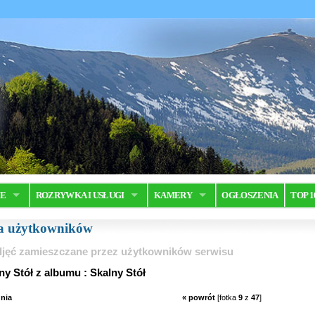
JE
ROZRYWKA I USŁUGI
KAMERY
OGŁOSZENIA
TOP 1
ia użytkowników
jęć zamieszczane przez użytkowników serwisu
ny Stół z albumu : Skalny Stół
nia
« powrót
[fotka
9
z
47
]