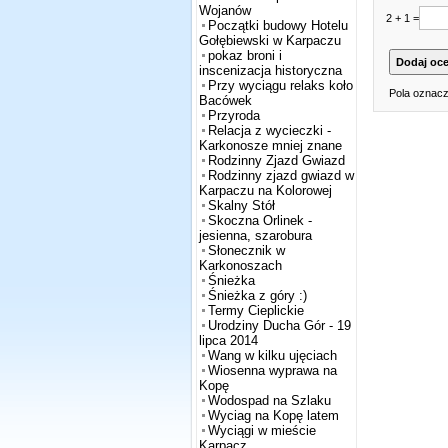
Wojanów
2 + 1 =
Początki budowy Hotelu
Gołębiewski w Karpaczu
pokaz broni i
inscenizacja historyczna
Przy wyciągu relaks koło
Pola oznacz
Bacówek
Przyroda
Relacja z wycieczki -
Karkonosze mniej znane
Rodzinny Zjazd Gwiazd
Rodzinny zjazd gwiazd w
Karpaczu na Kolorowej
Skalny Stół
Skoczna Orlinek -
jesienna, szarobura
Słonecznik w
Karkonoszach
Śnieżka
Śnieżka z góry :)
Termy Cieplickie
Urodziny Ducha Gór - 19
lipca 2014
Wang w kilku ujęciach
Wiosenna wyprawa na
Kopę
Wodospad na Szlaku
Wyciag na Kopę latem
Wyciągi w mieście
Karpacz