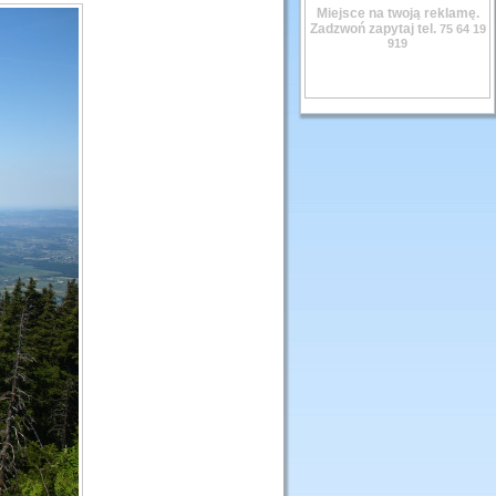
Miejsce na twoją reklamę.
Zadzwoń zapytaj tel.
75 64 19
919