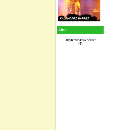
Linki
Ułźytkowników online:
(5)