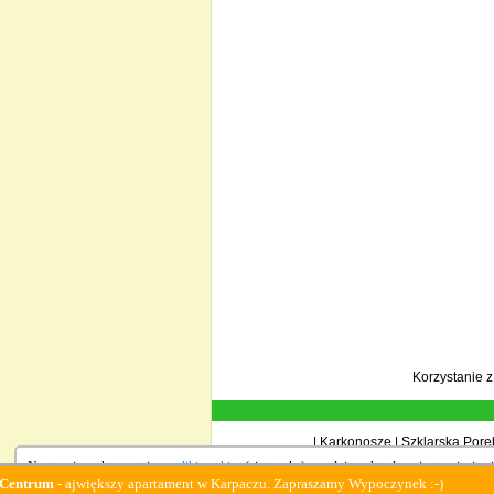
Korzystanie 
|
Karkonosze
|
Szklarska Porę
Na stronie wykorzystujemy
pliki cookies
(ciasteczka), zgodnie z aktualnymi ustawieniami
 ajwiększy apartament w Karpaczu. Zapraszamy Wypoczynek :-)
Family Fi