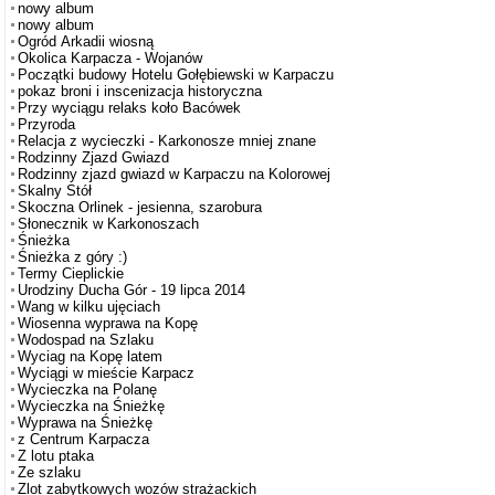
nowy album
nowy album
Ogród Arkadii wiosną
Okolica Karpacza - Wojanów
Początki budowy Hotelu Gołębiewski w Karpaczu
pokaz broni i inscenizacja historyczna
Przy wyciągu relaks koło Bacówek
Przyroda
Relacja z wycieczki - Karkonosze mniej znane
Rodzinny Zjazd Gwiazd
Rodzinny zjazd gwiazd w Karpaczu na Kolorowej
Skalny Stół
Skoczna Orlinek - jesienna, szarobura
Słonecznik w Karkonoszach
Śnieżka
Śnieżka z góry :)
Termy Cieplickie
Urodziny Ducha Gór - 19 lipca 2014
Wang w kilku ujęciach
Wiosenna wyprawa na Kopę
Wodospad na Szlaku
Wyciag na Kopę latem
Wyciągi w mieście Karpacz
Wycieczka na Polanę
Wycieczka na Śnieżkę
Wyprawa na Śnieżkę
z Centrum Karpacza
Z lotu ptaka
Ze szlaku
Zlot zabytkowych wozów strażackich