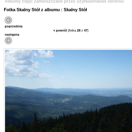
Albumy zdjęć zamieszczane przez użytkowników serwisu
Fotka Skalny Stół z albumu : Skalny Stół
poprzednia
« powrót
[fotka
28
z
47
]
następna