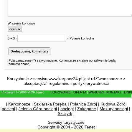
Wrażenia końcowe
3 + 3 =
« Pytanie kontrolne
Pola oznaczone (*) są wymagane. Komentarze skrajnie obraźliwe nie będą
zamieszczane.
Korzystanie z serwisu www.karpacz24.pl jest rďż˝wnoznaczne z
akceptacjďż˝
regulaminu
i
polityki prywatnosci
Copyright © 2004-2026 Tenet
LOGOWANIE
|
OFERTA
|
WARUNKI
|
KONTAKT
|
LINKI
|
|
Karkonosze
|
Szklarska Poręba
|
Polanica Zdrój
|
Kudowa Zdrój
noclegi
|
Jelenia Góra noclegi
|
noclegi
|
Zakopane
|
Mazury noclegi
|
Szczyrk
|
Serwisy turystyczne
Copyright © 2004 - 2026 Tenet