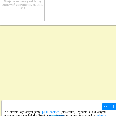
Miejsce na twoją reklamę.
Zadzwoń zapytaj tel.
75 64 19
919
Zamknij 
Na stronie wykorzystujemy
pliki cookies
(ciasteczka), zgodnie z aktualnymi
ustawieniami przeglądarki. Prosimy również o zapoznanie się z aktualną
polityką