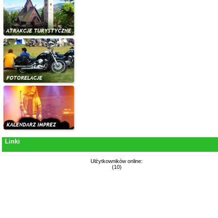
Linki
Ułźytkowników online:
(10)