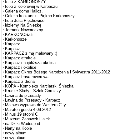
fotki z KARKONOSZY
fotki z Kolorowej w Karpaczu
Galeria domu Halicz.
Galeria konkursu - Piękno Karkonoszy
huta Julia Piechowice
idziemy Na Śnieżkę
Jarmark Noworoczny
KARKONOSZE
Karkonosze
Karpacz
Karpacz
KARPACZ zimą malowany :)
Karpacz atrakcje
Karpacz i najbliższa okolica.
Karpacz i okolice
Karpacz Okres Bożego Narodzenia i Sylwestra 2011-2012
Karpacz trasa rowerowa
Karpacz z drona
KOPA - Kompleks Narciarski Śnieżka
Krucze Skały - Szlak Górniczy
Lawina do przesady
Lawina do Przesady - Karpacz
Majowa wyprawa do Western City
Maraton górski 4.08.2012
Minus 19 stopni C
Muzeum Zabawek i lalek
na Dziki Wodospad
Narty na Kopie
nowy album
nowy album