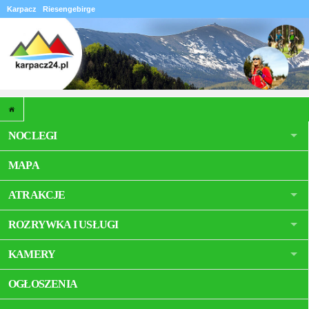
Karpacz
Riesengebirge
NOCLEGI
MAPA
ATRAKCJE
ROZRYWKA I USŁUGI
KAMERY
OGŁOSZENIA