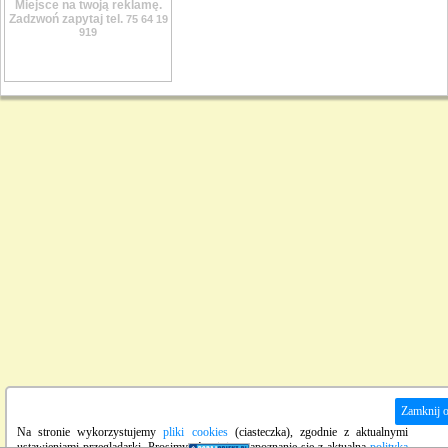
Miejsce na twoją reklamę.
Zadzwoń zapytaj tel.
75 64 19
919
Zamknij 
Na stronie wykorzystujemy
pliki cookies
(ciasteczka), zgodnie z aktualnymi
ustawieniami przeglądarki. Prosimy również o zapoznanie się z aktualną
polityką