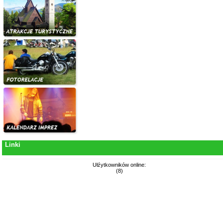
Linki
Ułźytkowników online:
(8)