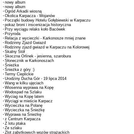
nowy album
nowy album
Ogród Arkadii wiosną
Okolica Karpacza - Wojanów
Początki budowy Hotelu Gołębiewski w Karpaczu
pokaz broni i inscenizacja historyczna
Przy wyciągu relaks koło Bacówek
Przyroda
Relacja z wycieczki - Karkonosze mniej znane
Rodzinny Zjazd Gwiazd
Rodzinny zjazd gwiazd w Karpaczu na Kolorowej
Skalny Stół
Skoczna Orlinek - jesienna, szarobura
Słonecznik w Karkonoszach
Śnieżka
Śnieżka z góry :)
Termy Cieplickie
Urodziny Ducha Gór - 19 lipca 2014
Wang w kilku ujęciach
Wiosenna wyprawa na Kopę
Wodospad na Szlaku
Wyciag na Kopę latem
Wyciągi w mieście Karpacz
Wycieczka na Polanę
Wycieczka na Śnieżkę
Wyprawa na Śnieżkę
z Centrum Karpacza
Z lotu ptaka
Ze szlaku
Zlot zabytkowych wozów strażackich