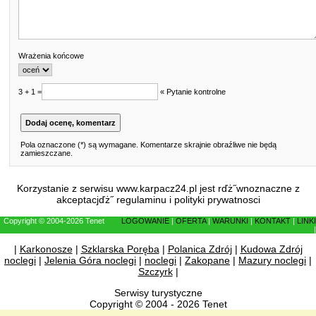
Wrażenia końcowe
3 + 1 =
« Pytanie kontrolne
Pola oznaczone (*) są wymagane. Komentarze skrajnie obraźliwe nie będą
zamieszczane.
Korzystanie z serwisu www.karpacz24.pl jest rďż˝wnoznaczne z
akceptacjďż˝
regulaminu
i
polityki prywatnosci
Copyright © 2004-2026 Tenet
LOGOWANIE
|
OFERTA
|
WARUNKI
|
KONTAKT
|
LINKI
|
|
Karkonosze
|
Szklarska Poręba
|
Polanica Zdrój
|
Kudowa Zdrój
noclegi
|
Jelenia Góra noclegi
|
noclegi
|
Zakopane
|
Mazury noclegi
|
Szczyrk
|
Serwisy turystyczne
Copyright © 2004 - 2026 Tenet