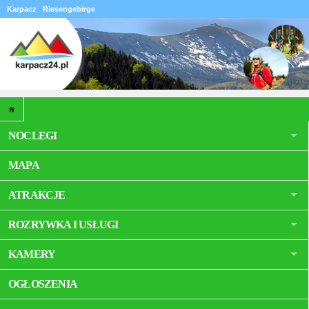
Karpacz
Riesengebirge
NOCLEGI
MAPA
ATRAKCJE
ROZRYWKA I USŁUGI
KAMERY
OGŁOSZENIA