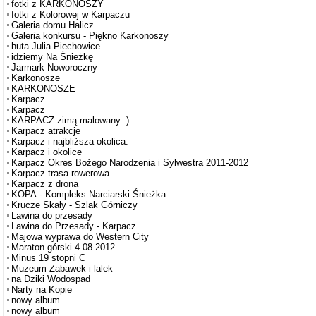
fotki z KARKONOSZY
fotki z Kolorowej w Karpaczu
Galeria domu Halicz.
Galeria konkursu - Piękno Karkonoszy
huta Julia Piechowice
idziemy Na Śnieżkę
Jarmark Noworoczny
Karkonosze
KARKONOSZE
Karpacz
Karpacz
KARPACZ zimą malowany :)
Karpacz atrakcje
Karpacz i najbliższa okolica.
Karpacz i okolice
Karpacz Okres Bożego Narodzenia i Sylwestra 2011-2012
Karpacz trasa rowerowa
Karpacz z drona
KOPA - Kompleks Narciarski Śnieżka
Krucze Skały - Szlak Górniczy
Lawina do przesady
Lawina do Przesady - Karpacz
Majowa wyprawa do Western City
Maraton górski 4.08.2012
Minus 19 stopni C
Muzeum Zabawek i lalek
na Dziki Wodospad
Narty na Kopie
nowy album
nowy album