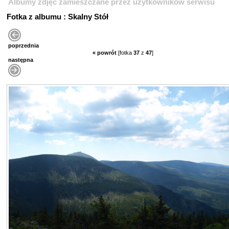
Albumy zdjęć zamieszczane przez użytkowników serwisu
Fotka z albumu : Skalny Stół
poprzednia
« powrót
[fotka
37
z
47
]
następna