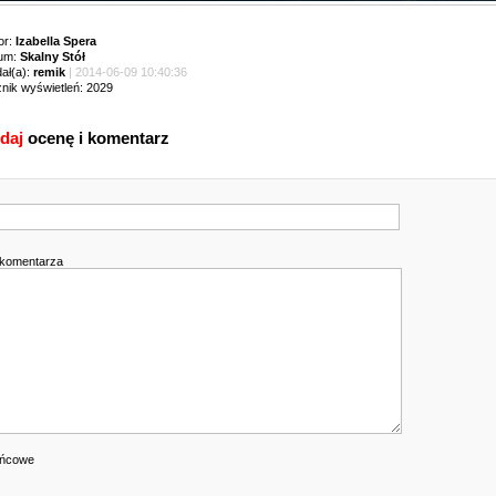
or:
Izabella Spera
um:
Skalny Stół
ał(a):
remik
| 2014-06-09 10:40:36
znik wyświetleń: 2029
daj
ocenę i komentarz
k
 komentarza
ońcowe