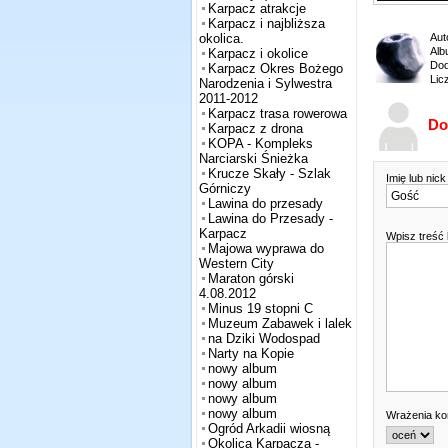
Karpacz atrakcje
Karpacz i najbliższa
Aut
okolica.
Alb
Karpacz i okolice
Dod
Karpacz Okres Bożego
Lic
Narodzenia i Sylwestra
2011-2012
Karpacz trasa rowerowa
Do
Karpacz z drona
KOPA - Kompleks
Narciarski Śnieżka
Krucze Skały - Szlak
Imię lub nic
Górniczy
Lawina do przesady
Lawina do Przesady -
Karpacz
Wpisz treść
Majowa wyprawa do
Western City
Maraton górski
4.08.2012
Minus 19 stopni C
Muzeum Zabawek i lalek
na Dziki Wodospad
Narty na Kopie
nowy album
nowy album
nowy album
nowy album
Wrażenia k
Ogród Arkadii wiosną
Okolica Karpacza -