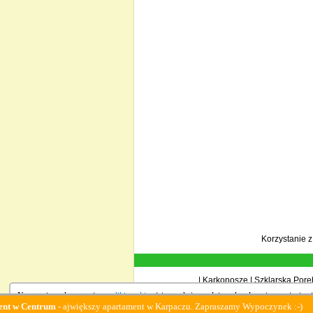
Korzystanie 
|
Karkonosze
|
Szklarska Porę
Na stronie wykorzystujemy
pliki cookies
(ciasteczka), zgodnie z aktualnymi ustawieniami
rum
- ajwiększy apartament w Karpaczu. Zapraszamy Wypoczynek :-)
Fami