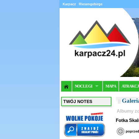
Karpacz
Riesengebirge
NOCLEGI
MAPA
ATRAKC
Galer
TWÓJ NOTES
Albumy zd
Fotka Skal
poprzed