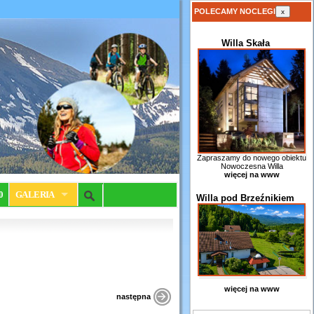
POLECAMY NOCLEGI
x
Willa Skała
Zapraszamy do nowego obiektu
Nowoczesna Willa
więcej na www
0
GALERIA
Willa pod Brzeźnikiem
więcej na www
następna