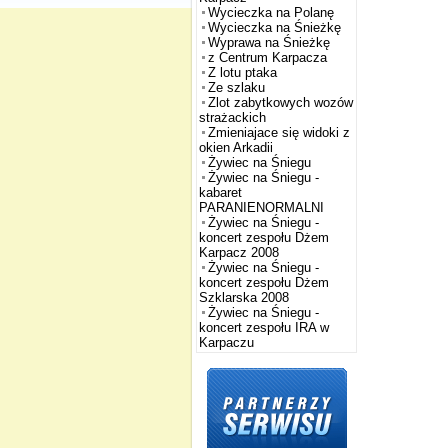
Wycieczka na Polanę
Wycieczka na Śnieżkę
Wyprawa na Śnieżkę
z Centrum Karpacza
Z lotu ptaka
Ze szlaku
Zlot zabytkowych wozów
strażackich
Zmieniajace się widoki z
okien Arkadii
Żywiec na Śniegu
Żywiec na Śniegu -
kabaret
PARANIENORMALNI
Żywiec na Śniegu -
koncert zespołu Dżem
Karpacz 2008
Żywiec na Śniegu -
koncert zespołu Dżem
Szklarska 2008
Żywiec na Śniegu -
koncert zespołu IRA w
Karpaczu