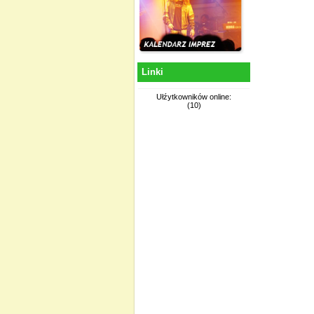
Linki
Ułźytkowników online:
(10)