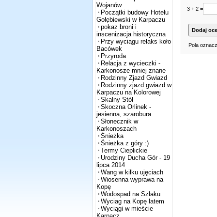
Wojanów
3 + 2 =
Początki budowy Hotelu
Gołębiewski w Karpaczu
pokaz broni i
inscenizacja historyczna
Przy wyciągu relaks koło
Pola oznacz
Bacówek
Przyroda
Relacja z wycieczki -
Karkonosze mniej znane
Rodzinny Zjazd Gwiazd
Rodzinny zjazd gwiazd w
Karpaczu na Kolorowej
Skalny Stół
Skoczna Orlinek -
jesienna, szarobura
Słonecznik w
Karkonoszach
Śnieżka
Śnieżka z góry :)
Termy Cieplickie
Urodziny Ducha Gór - 19
lipca 2014
Wang w kilku ujęciach
Wiosenna wyprawa na
Kopę
Wodospad na Szlaku
Wyciag na Kopę latem
Wyciągi w mieście
Karpacz