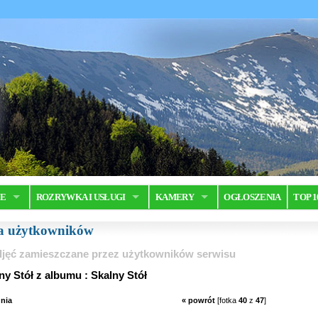
JE
ROZRYWKA I USŁUGI
KAMERY
OGŁOSZENIA
TOP 1
ia użytkowników
jęć zamieszczane przez użytkowników serwisu
ny Stół z albumu : Skalny Stół
nia
« powrót
[fotka
40
z
47
]