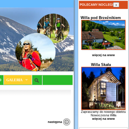
POLECAMY NOCLEGI
x
Willa pod Brzeźnikiem
więcej na www
Willa Skała
0
GALERIA
Zapraszamy do nowego obiektu
Nowoczesna Willa
więcej na www
następna