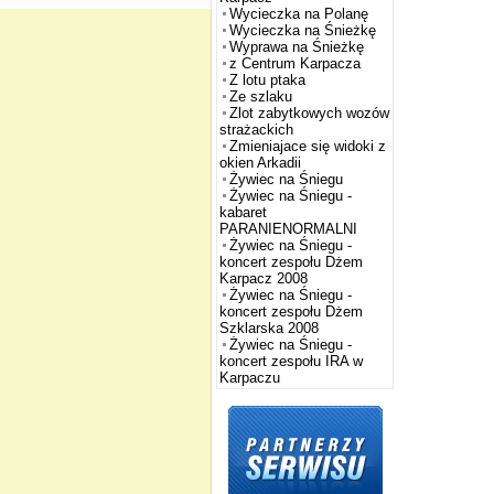
Wycieczka na Polanę
Wycieczka na Śnieżkę
Wyprawa na Śnieżkę
z Centrum Karpacza
Z lotu ptaka
Ze szlaku
Zlot zabytkowych wozów
strażackich
Zmieniajace się widoki z
okien Arkadii
Żywiec na Śniegu
Żywiec na Śniegu -
kabaret
PARANIENORMALNI
Żywiec na Śniegu -
koncert zespołu Dżem
Karpacz 2008
Żywiec na Śniegu -
koncert zespołu Dżem
Szklarska 2008
Żywiec na Śniegu -
koncert zespołu IRA w
Karpaczu