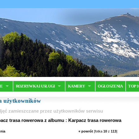
JE
ROZRYWKA I USŁUGI
KAMERY
OGŁOSZENIA
TOP 1
ia użytkowników
jęć zamieszczane przez użytkowników serwisu
pacz trasa rowerowa z albumu : Karpacz trasa rowerowa
nia
« powrót
[fotka
10
z
113
]