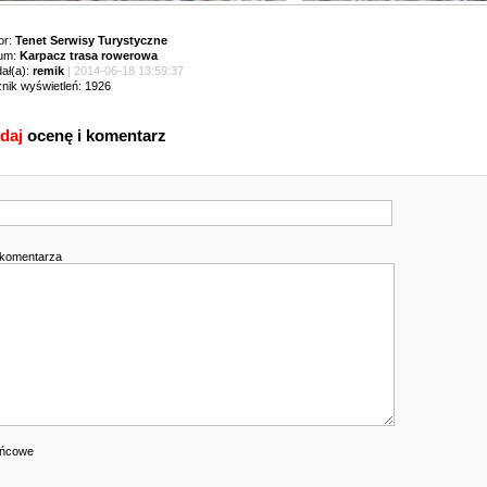
or:
Tenet Serwisy Turystyczne
um:
Karpacz trasa rowerowa
ał(a):
remik
| 2014-06-18 13:59:37
znik wyświetleń: 1926
daj
ocenę i komentarz
k
 komentarza
ońcowe