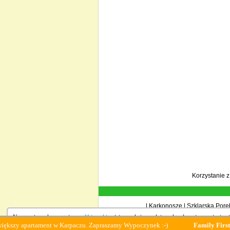
Korzystanie 
|
Karkonosze
|
Szklarska Porę
Na stronie wykorzystujemy
pliki cookies
(ciasteczka), zgodnie z aktualnymi ustawieniami
partament w Karpaczu. Zapraszamy Wypoczynek :-)
Family First najwię