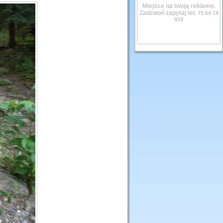
Miejsce na twoją reklamę.
Zadzwoń zapytaj tel.
75 64 19
919