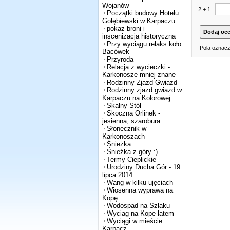
Wojanów
2 + 1 =
Początki budowy Hotelu
Gołębiewski w Karpaczu
pokaz broni i
inscenizacja historyczna
Przy wyciągu relaks koło
Pola oznacz
Bacówek
Przyroda
Relacja z wycieczki -
Karkonosze mniej znane
Rodzinny Zjazd Gwiazd
Rodzinny zjazd gwiazd w
Karpaczu na Kolorowej
Skalny Stół
Skoczna Orlinek -
jesienna, szarobura
Słonecznik w
Karkonoszach
Śnieżka
Śnieżka z góry :)
Termy Cieplickie
Urodziny Ducha Gór - 19
lipca 2014
Wang w kilku ujęciach
Wiosenna wyprawa na
Kopę
Wodospad na Szlaku
Wyciag na Kopę latem
Wyciągi w mieście
Karpacz