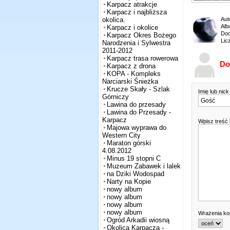
Karpacz atrakcje
Karpacz i najbliższa
Aut
okolica.
Alb
Karpacz i okolice
Dod
Karpacz Okres Bożego
Lic
Narodzenia i Sylwestra
2011-2012
Karpacz trasa rowerowa
Do
Karpacz z drona
KOPA - Kompleks
Narciarski Śnieżka
Krucze Skały - Szlak
Imię lub nic
Górniczy
Lawina do przesady
Lawina do Przesady -
Karpacz
Wpisz treść
Majowa wyprawa do
Western City
Maraton górski
4.08.2012
Minus 19 stopni C
Muzeum Zabawek i lalek
na Dziki Wodospad
Narty na Kopie
nowy album
nowy album
nowy album
nowy album
Wrażenia k
Ogród Arkadii wiosną
Okolica Karpacza -