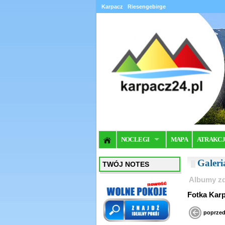
Karpacz
Riesengebirge
NOCLEGI
MAPA
ATRAKC
Galer
TWÓJ NOTES
Albumy zd
Fotka Kar
poprzed