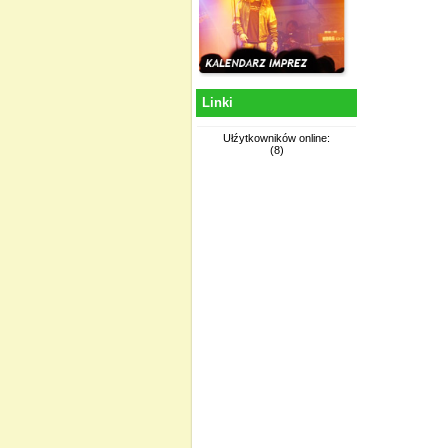
Linki
Ułźytkowników online:
(8)