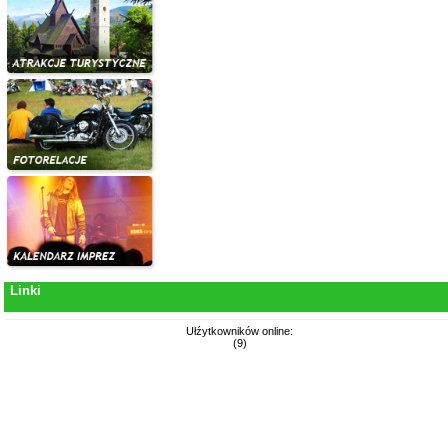
Linki
Ułźytkowników online:
(9)