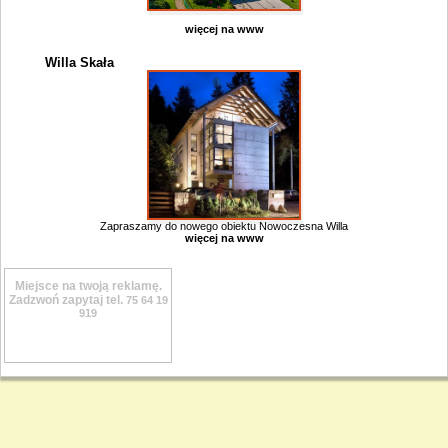
więcej na www
Willa Skała
Zapraszamy do nowego obiektu Nowoczesna Willa
więcej na www
Miejsce na twoją reklamę.
Zadzwoń zapytaj tel.
75 64 19
919