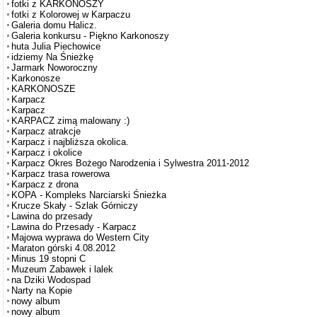
fotki z KARKONOSZY
fotki z Kolorowej w Karpaczu
Galeria domu Halicz.
Galeria konkursu - Piękno Karkonoszy
huta Julia Piechowice
idziemy Na Śnieżkę
Jarmark Noworoczny
Karkonosze
KARKONOSZE
Karpacz
Karpacz
KARPACZ zimą malowany :)
Karpacz atrakcje
Karpacz i najbliższa okolica.
Karpacz i okolice
Karpacz Okres Bożego Narodzenia i Sylwestra 2011-2012
Karpacz trasa rowerowa
Karpacz z drona
KOPA - Kompleks Narciarski Śnieżka
Krucze Skały - Szlak Górniczy
Lawina do przesady
Lawina do Przesady - Karpacz
Majowa wyprawa do Western City
Maraton górski 4.08.2012
Minus 19 stopni C
Muzeum Zabawek i lalek
na Dziki Wodospad
Narty na Kopie
nowy album
nowy album