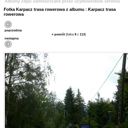
Albumy zdjęć zamieszczane przez użytkowników serwisu
Fotka Karpacz trasa rowerowa z albumu : Karpacz trasa
rowerowa
poprzednia
« powrót
[fotka
9
z
113
]
następna