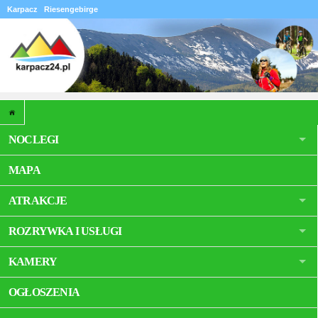
Karpacz
Riesengebirge
NOCLEGI
MAPA
ATRAKCJE
ROZRYWKA I USŁUGI
KAMERY
OGŁOSZENIA