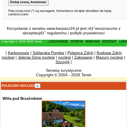
Pola oznaczone (*) są wymagane. Komentarze skrajnie obraźliwe nie będą
zamieszczane.
Korzystanie z serwisu www.karpacz24.pl jest rďż˝wnoznaczne z
akceptacjďż˝
regulaminu
i
polityki prywatnosci
Copyright © 2004-2026 Tenet
LOGOWANIE
|
OFERTA
|
WARUNKI
|
KONTAKT
|
LINKI
|
|
Karkonosze
|
Szklarska Poręba
|
Polanica Zdrój
|
Kudowa Zdrój
noclegi
|
Jelenia Góra noclegi
|
noclegi
|
Zakopane
|
Mazury noclegi
|
Szczyrk
|
Serwisy turystyczne
Copyright © 2004 - 2026 Tenet
POLECAMY NOCLEGI
x
Willa pod Brzeźnikiem