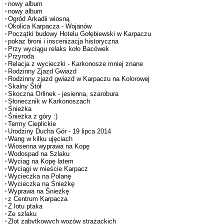
nowy album
nowy album
Ogród Arkadii wiosną
Okolica Karpacza - Wojanów
Początki budowy Hotelu Gołębiewski w Karpaczu
pokaz broni i inscenizacja historyczna
Przy wyciągu relaks koło Bacówek
Przyroda
Relacja z wycieczki - Karkonosze mniej znane
Rodzinny Zjazd Gwiazd
Rodzinny zjazd gwiazd w Karpaczu na Kolorowej
Skalny Stół
Skoczna Orlinek - jesienna, szarobura
Słonecznik w Karkonoszach
Śnieżka
Śnieżka z góry :)
Termy Cieplickie
Urodziny Ducha Gór - 19 lipca 2014
Wang w kilku ujęciach
Wiosenna wyprawa na Kopę
Wodospad na Szlaku
Wyciag na Kopę latem
Wyciągi w mieście Karpacz
Wycieczka na Polanę
Wycieczka na Śnieżkę
Wyprawa na Śnieżkę
z Centrum Karpacza
Z lotu ptaka
Ze szlaku
Zlot zabytkowych wozów strażackich