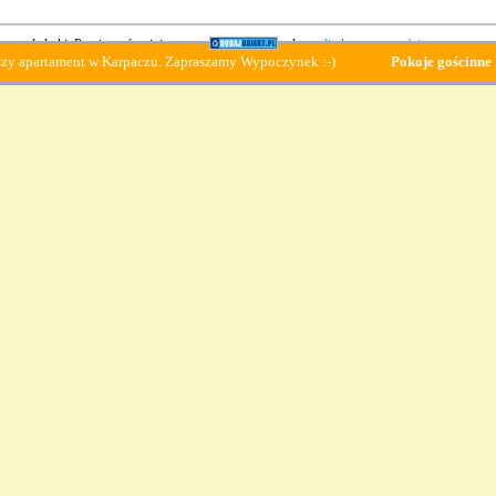
 przeglądarki. Prosimy również o zapoznanie się z aktualną
polityką prywatności
strony.
nt w Karpaczu. Zapraszamy Wypoczynek :-)
Pokoje gościnne Polonez
- Wo
z serwisu www.karpacz24.pl jest rďż˝wnoznaczne z akceptacjďż˝
regulaminu
i
polity
Copyright © 2004-2026 Tenet
LOG
ba
|
Polanica Zdrój
|
Kudowa Zdrój noclegi
|
Jelenia Góra noclegi
|
noclegi
|
Zakop
Serwisy turystyczne
Copyright © 2004 - 2026 Tenet