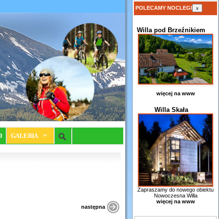
POLECAMY NOCLEGI
x
Willa pod Brzeźnikiem
więcej na www
Willa Skała
0
GALERIA
Zapraszamy do nowego obiektu
Nowoczesna Willa
więcej na www
następna