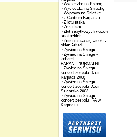
Wycieczka na Polanę
Wycieczka na Śnieżkę
Wyprawa na Śnieżkę
z Centrum Karpacza
Z lotu ptaka
Ze szlaku
Zlot zabytkowych wozów
strażackich
Zmieniajace się widoki z
okien Arkadii
Żywiec na Śniegu
Żywiec na Śniegu -
kabaret
PARANIENORMALNI
Żywiec na Śniegu -
koncert zespołu Dżem
Karpacz 2008
Żywiec na Śniegu -
koncert zespołu Dżem
Szklarska 2008
Żywiec na Śniegu -
koncert zespołu IRA w
Karpaczu