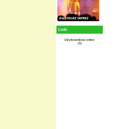
Linki
Ułźytkowników online:
(5)