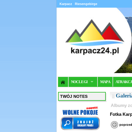
Karpacz
Riesengebirge
NOCLEGI
MAPA
ATRAKC
Galer
TWÓJ NOTES
Albumy zd
Fotka Kar
poprzed