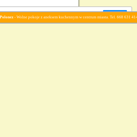
Zamknij okno
lne pokoje z aneksem kuchennym w centrum miasta. Tel. 668 631 414
ki prywatnosci
OWANIE
|
OFERTA
|
WARUNKI
|
KONTAKT
|
LINKI
|
ane
|
Mazury noclegi
|
Szczyrk
|