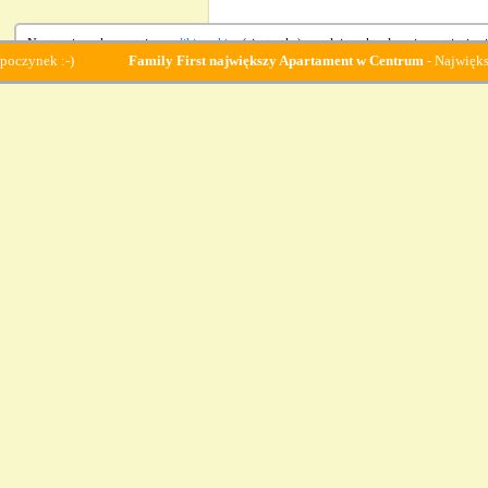
Na stronie wykorzystujemy
pliki cookies
(ciasteczka), zgodnie z aktualnymi ustawieniami
Family First największy Apartament w Centrum
- Największy apartame
Korzystanie 
|
Karkonosze
|
Szklarska Porę