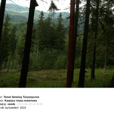
or:
Tenet Serwisy Turystyczne
um:
Karpacz trasa rowerowa
ał(a):
remik
| 2014-06-18 14:39:51
znik wyświetleń: 2010