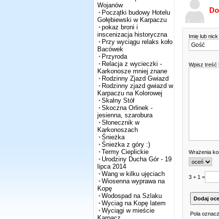
Wojanów
Do
Początki budowy Hotelu
Gołębiewski w Karpaczu
pokaz broni i
inscenizacja historyczna
Imię lub nic
Przy wyciągu relaks koło
Bacówek
Przyroda
Relacja z wycieczki -
Wpisz treść
Karkonosze mniej znane
Rodzinny Zjazd Gwiazd
Rodzinny zjazd gwiazd w
Karpaczu na Kolorowej
Skalny Stół
Skoczna Orlinek -
jesienna, szarobura
Słonecznik w
Karkonoszach
Śnieżka
Śnieżka z góry :)
Termy Cieplickie
Wrażenia k
Urodziny Ducha Gór - 19
lipca 2014
Wang w kilku ujęciach
3 + 1 =
Wiosenna wyprawa na
Kopę
Wodospad na Szlaku
Wyciag na Kopę latem
Wyciągi w mieście
Pola oznacz
Karpacz