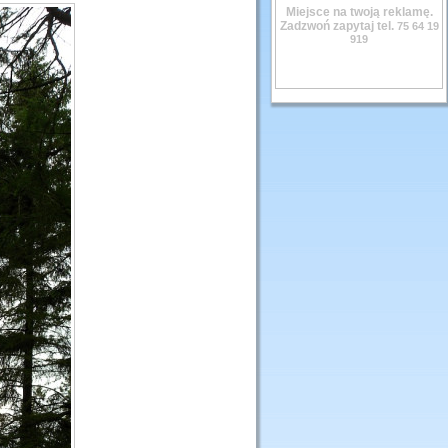
Miejsce na twoją reklamę.
Zadzwoń zapytaj tel.
75 64 19
919