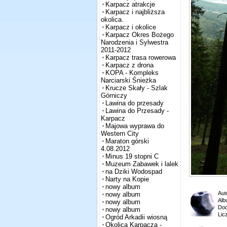
Karpacz atrakcje
Karpacz i najbliższa
okolica.
Karpacz i okolice
Karpacz Okres Bożego
Narodzenia i Sylwestra
2011-2012
Karpacz trasa rowerowa
Karpacz z drona
KOPA - Kompleks
Narciarski Śnieżka
Krucze Skały - Szlak
Górniczy
Lawina do przesady
Lawina do Przesady -
Karpacz
Majowa wyprawa do
Western City
Maraton górski
4.08.2012
Minus 19 stopni C
Muzeum Zabawek i lalek
na Dziki Wodospad
Narty na Kopie
nowy album
Aut
nowy album
Alb
nowy album
Dod
nowy album
Lic
Ogród Arkadii wiosną
Okolica Karpacza -