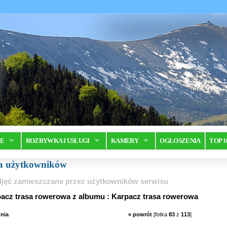
JE
ROZRYWKA I USŁUGI
KAMERY
OGŁOSZENIA
TOP 1
ia użytkowników
jęć zamieszczane przez użytkowników serwisu
pacz trasa rowerowa z albumu : Karpacz trasa rowerowa
nia
« powrót
[fotka
83
z
113
]