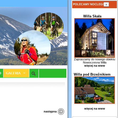
POLECAMY NOCLEGI
x
Willa Skała
Zapraszamy do nowego obiektu
Nowoczesna Willa
więcej na www
0
GALERIA
Willa pod Brzeźnikiem
więcej na www
następna