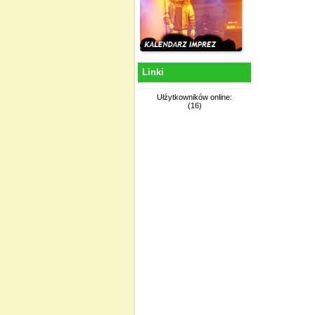
Linki
Ułźytkowników online:
(16)