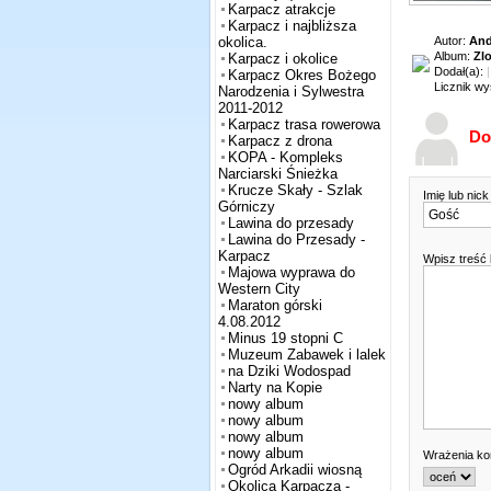
Karpacz atrakcje
Karpacz i najbliższa
Autor:
And
okolica.
Album:
Zl
Karpacz i okolice
Dodał(a):
Karpacz Okres Bożego
Licznik wy
Narodzenia i Sylwestra
2011-2012
Karpacz trasa rowerowa
Do
Karpacz z drona
KOPA - Kompleks
Narciarski Śnieżka
Krucze Skały - Szlak
Imię lub nic
Górniczy
Lawina do przesady
Lawina do Przesady -
Karpacz
Wpisz treść
Majowa wyprawa do
Western City
Maraton górski
4.08.2012
Minus 19 stopni C
Muzeum Zabawek i lalek
na Dziki Wodospad
Narty na Kopie
nowy album
nowy album
nowy album
nowy album
Wrażenia k
Ogród Arkadii wiosną
Okolica Karpacza -