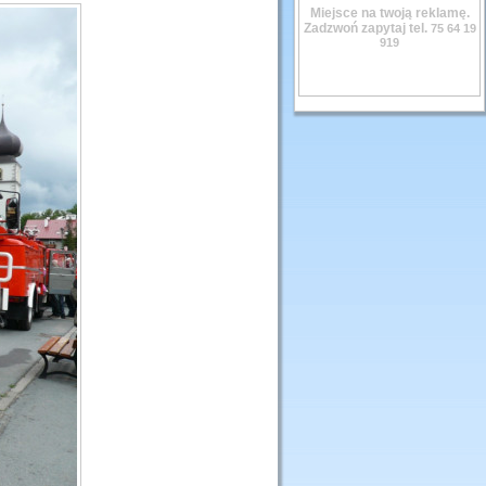
Miejsce na twoją reklamę.
Zadzwoń zapytaj tel.
75 64 19
919