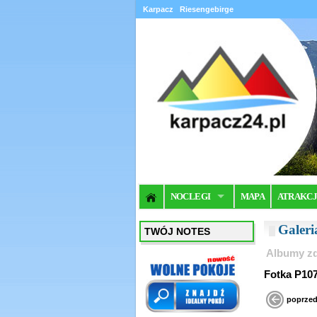
Karpacz
Riesengebirge
NOCLEGI
MAPA
ATRAKC
Galer
TWÓJ NOTES
Albumy zd
Fotka P10
poprzed