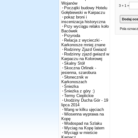
Wojanów
3 + 1 =
Początki budowy Hotelu
Gołębiewski w Karpaczu
pokaz broni i
inscenizacja historyczna
Przy wyciągu relaks koło
Pola oznacz
Bacówek
Przyroda
Relacja z wycieczki -
Karkonosze mniej znane
Rodzinny Zjazd Gwiazd
Rodzinny zjazd gwiazd w
Karpaczu na Kolorowej
Skalny Stół
Skoczna Orlinek -
jesienna, szarobura
Słonecznik w
Karkonoszach
Śnieżka
Śnieżka z góry :)
Termy Cieplickie
Urodziny Ducha Gór - 19
lipca 2014
Wang w kilku ujęciach
Wiosenna wyprawa na
Kopę
Wodospad na Szlaku
Wyciag na Kopę latem
Wyciągi w mieście
Karpacz