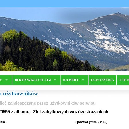
JE
ROZRYWKA I USŁUGI
KAMERY
OGŁOSZENIA
TOP 1
ia użytkowników
jęć zamieszczane przez użytkowników serwisu
70595 z albumu : Zlot zabytkowych wozów strażackich
nia
« powrót
[fotka
9
z
12
]