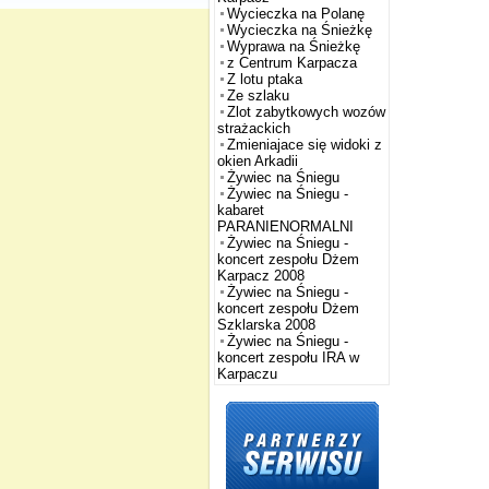
Wycieczka na Polanę
Wycieczka na Śnieżkę
Wyprawa na Śnieżkę
z Centrum Karpacza
Z lotu ptaka
Ze szlaku
Zlot zabytkowych wozów
strażackich
Zmieniajace się widoki z
okien Arkadii
Żywiec na Śniegu
Żywiec na Śniegu -
kabaret
PARANIENORMALNI
Żywiec na Śniegu -
koncert zespołu Dżem
Karpacz 2008
Żywiec na Śniegu -
koncert zespołu Dżem
Szklarska 2008
Żywiec na Śniegu -
koncert zespołu IRA w
Karpaczu