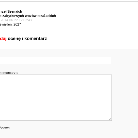
rzej Szenajch
ot zabytkowych wozów strażackich
| 2014-06-22 12:02:43
świetleń: 2027
daj
ocenę i komentarz
k
 komentarza
ońcowe