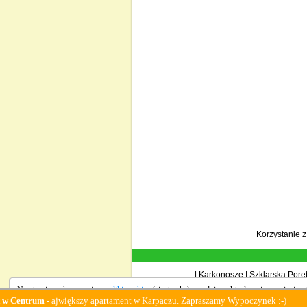
Korzystanie 
|
Karkonosze
|
Szklarska Porę
Na stronie wykorzystujemy
pliki cookies
(ciasteczka), zgodnie z aktualnymi ustawieniami
m
- ajwiększy apartament w Karpaczu. Zapraszamy Wypoczynek :-)
Family 