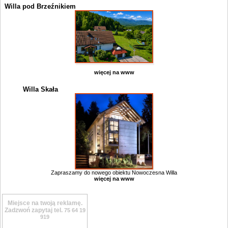
Willa pod Brzeźnikiem
więcej na www
Willa Skała
Zapraszamy do nowego obiektu Nowoczesna Willa
więcej na www
Miejsce na twoją reklamę.
Zadzwoń zapytaj tel.
75 64 19
919