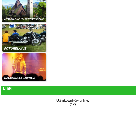
Linki
Ułźytkowników online:
(12)