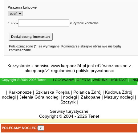
Wrażenia końcowe
1 + 2 =
« Pytanie kontrolne
Pola oznaczone (*) są wymagane. Komentarze skrajnie obraźliwe nie będą
zamieszczane.
Korzystanie z serwisu www.karpacz24.pl jest rďż˝wnoznaczne z
akceptacjďż˝
regulaminu
i
polityki prywatnosci
Copyright © 2004-2026 Tenet
LOGOWANIE
|
OFERTA
|
WARUNKI
|
KONTAKT
|
LINKI
|
|
Karkonosze
|
Szklarska Poręba
|
Polanica Zdrój
|
Kudowa Zdrój
noclegi
|
Jelenia Góra noclegi
|
noclegi
|
Zakopane
|
Mazury noclegi
|
Szczyrk
|
Serwisy turystyczne
Copyright © 2004 - 2026 Tenet
POLECAMY NOCLEGI
x