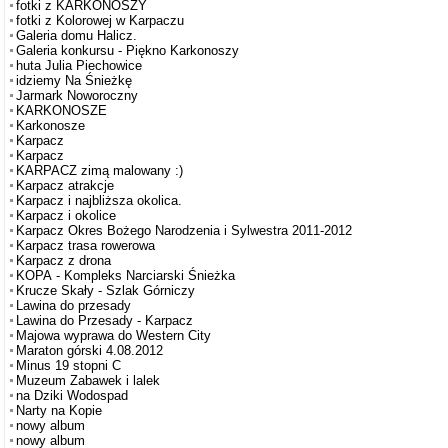
fotki z KARKONOSZY
fotki z Kolorowej w Karpaczu
Galeria domu Halicz.
Galeria konkursu - Piękno Karkonoszy
huta Julia Piechowice
idziemy Na Śnieżkę
Jarmark Noworoczny
KARKONOSZE
Karkonosze
Karpacz
Karpacz
KARPACZ zimą malowany :)
Karpacz atrakcje
Karpacz i najbliższa okolica.
Karpacz i okolice
Karpacz Okres Bożego Narodzenia i Sylwestra 2011-2012
Karpacz trasa rowerowa
Karpacz z drona
KOPA - Kompleks Narciarski Śnieżka
Krucze Skały - Szlak Górniczy
Lawina do przesady
Lawina do Przesady - Karpacz
Majowa wyprawa do Western City
Maraton górski 4.08.2012
Minus 19 stopni C
Muzeum Zabawek i lalek
na Dziki Wodospad
Narty na Kopie
nowy album
nowy album