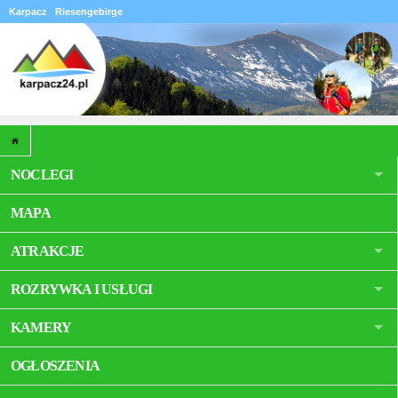
Karpacz
Riesengebirge
NOCLEGI
MAPA
ATRAKCJE
ROZRYWKA I USŁUGI
KAMERY
OGŁOSZENIA