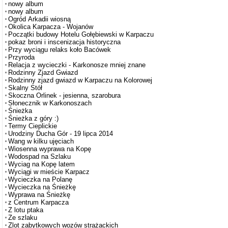
nowy album
nowy album
Ogród Arkadii wiosną
Okolica Karpacza - Wojanów
Początki budowy Hotelu Gołębiewski w Karpaczu
pokaz broni i inscenizacja historyczna
Przy wyciągu relaks koło Bacówek
Przyroda
Relacja z wycieczki - Karkonosze mniej znane
Rodzinny Zjazd Gwiazd
Rodzinny zjazd gwiazd w Karpaczu na Kolorowej
Skalny Stół
Skoczna Orlinek - jesienna, szarobura
Słonecznik w Karkonoszach
Śnieżka
Śnieżka z góry :)
Termy Cieplickie
Urodziny Ducha Gór - 19 lipca 2014
Wang w kilku ujęciach
Wiosenna wyprawa na Kopę
Wodospad na Szlaku
Wyciag na Kopę latem
Wyciągi w mieście Karpacz
Wycieczka na Polanę
Wycieczka na Śnieżkę
Wyprawa na Śnieżkę
z Centrum Karpacza
Z lotu ptaka
Ze szlaku
Zlot zabytkowych wozów strażackich