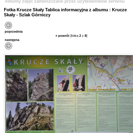
Albumy zdjęć zamieszczane przez użytkowników serwisu
Fotka Krucze Skały Tablica informacyjna z albumu : Krucze
Skały - Szlak Górniczy
poprzednia
« powrót
[fotka
2
z
8
]
następna