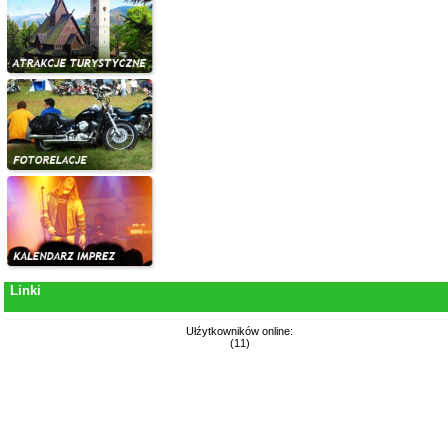
Linki
Ułźytkowników online:
(11)