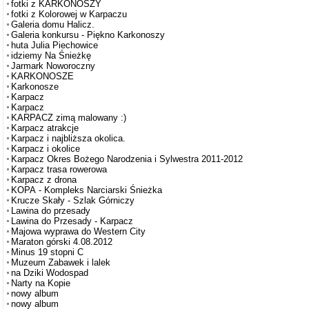
fotki z KARKONOSZY
fotki z Kolorowej w Karpaczu
Galeria domu Halicz.
Galeria konkursu - Piękno Karkonoszy
huta Julia Piechowice
idziemy Na Śnieżkę
Jarmark Noworoczny
KARKONOSZE
Karkonosze
Karpacz
Karpacz
KARPACZ zimą malowany :)
Karpacz atrakcje
Karpacz i najbliższa okolica.
Karpacz i okolice
Karpacz Okres Bożego Narodzenia i Sylwestra 2011-2012
Karpacz trasa rowerowa
Karpacz z drona
KOPA - Kompleks Narciarski Śnieżka
Krucze Skały - Szlak Górniczy
Lawina do przesady
Lawina do Przesady - Karpacz
Majowa wyprawa do Western City
Maraton górski 4.08.2012
Minus 19 stopni C
Muzeum Zabawek i lalek
na Dziki Wodospad
Narty na Kopie
nowy album
nowy album