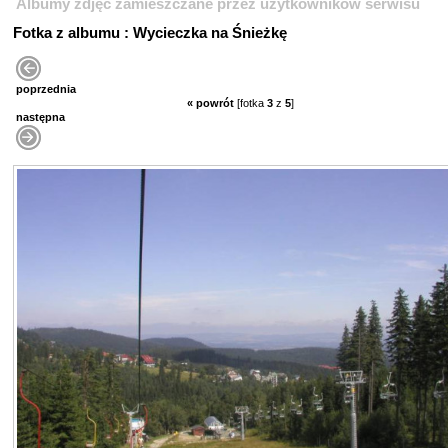
Albumy zdjęć zamieszczane przez użytkowników serwisu
Fotka z albumu : Wycieczka na Śnieżkę
poprzednia
« powrót
[fotka
3
z
5
]
następna