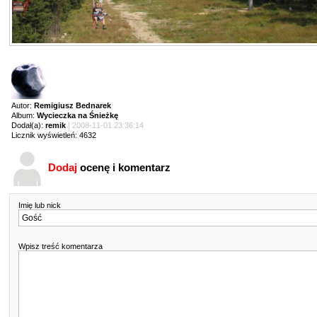
Autor:
Remigiusz Bednarek
Album:
Wycieczka na Śnieżkę
Dodał(a):
remik
| 2008-11-01 23:36:14
Licznik wyświetleń: 4632
Dodaj
ocenę i komentarz
Imię lub nick
Wpisz treść komentarza