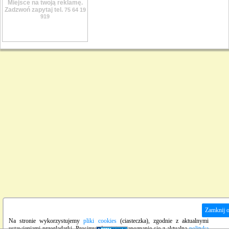
Miejsce na twoją reklamę.
Zadzwoń zapytaj tel.
75 64 19
919
Zamknij 
Na stronie wykorzystujemy
pliki cookies
(ciasteczka), zgodnie z aktualnymi
ustawieniami przeglądarki. Prosimy również o zapoznanie się z aktualną
polityką