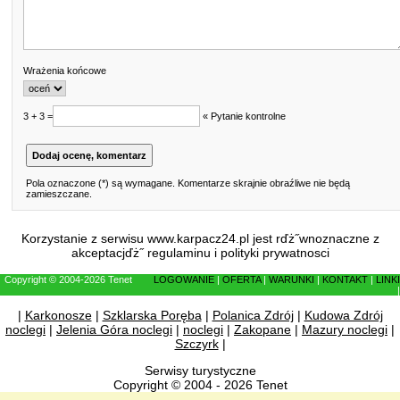
Wrażenia końcowe
3 + 3 =
« Pytanie kontrolne
Pola oznaczone (*) są wymagane. Komentarze skrajnie obraźliwe nie będą
zamieszczane.
Korzystanie z serwisu www.karpacz24.pl jest rďż˝wnoznaczne z
akceptacjďż˝
regulaminu
i
polityki prywatnosci
Copyright © 2004-2026 Tenet
LOGOWANIE
|
OFERTA
|
WARUNKI
|
KONTAKT
|
LINKI
|
|
Karkonosze
|
Szklarska Poręba
|
Polanica Zdrój
|
Kudowa Zdrój
noclegi
|
Jelenia Góra noclegi
|
noclegi
|
Zakopane
|
Mazury noclegi
|
Szczyrk
|
Serwisy turystyczne
Copyright © 2004 - 2026 Tenet