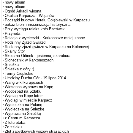
nowy album
nowy album
Ogród Arkadii wiosną
Okolica Karpacza - Wojanów
Początki budowy Hotelu Gołębiewski w Karpaczu
pokaz broni i inscenizacja historyczna
Przy wyciągu relaks koło Bacówek
Przyroda
Relacja z wycieczki - Karkonosze mniej znane
Rodzinny Zjazd Gwiazd
Rodzinny zjazd gwiazd w Karpaczu na Kolorowej
Skalny Stół
Skoczna Orlinek - jesienna, szarobura
Słonecznik w Karkonoszach
Śnieżka
Śnieżka z góry :)
Termy Cieplickie
Urodziny Ducha Gór - 19 lipca 2014
Wang w kilku ujęciach
Wiosenna wyprawa na Kopę
Wodospad na Szlaku
Wyciag na Kopę latem
Wyciągi w mieście Karpacz
Wycieczka na Polanę
Wycieczka na Śnieżkę
Wyprawa na Śnieżkę
z Centrum Karpacza
Z lotu ptaka
Ze szlaku
Zlot zabytkowych wozów strażackich