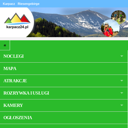
Karpacz
Riesengebirge
NOCLEGI
MAPA
ATRAKCJE
ROZRYWKA I USŁUGI
KAMERY
OGŁOSZENIA