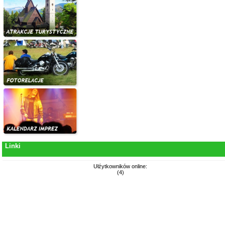
Linki
Ułźytkowników online:
(4)