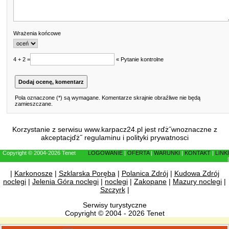
Wrażenia końcowe
4 + 2 =
« Pytanie kontrolne
Pola oznaczone (*) są wymagane. Komentarze skrajnie obraźliwe nie będą
zamieszczane.
Korzystanie z serwisu www.karpacz24.pl jest rďż˝wnoznaczne z
akceptacjďż˝
regulaminu
i
polityki prywatnosci
Copyright © 2004-2026 Tenet
LOGOWANIE
|
OFERTA
|
WARUNKI
|
KONTAKT
|
LINKI
|
|
Karkonosze
|
Szklarska Poręba
|
Polanica Zdrój
|
Kudowa Zdrój
noclegi
|
Jelenia Góra noclegi
|
noclegi
|
Zakopane
|
Mazury noclegi
|
Szczyrk
|
Serwisy turystyczne
Copyright © 2004 - 2026 Tenet