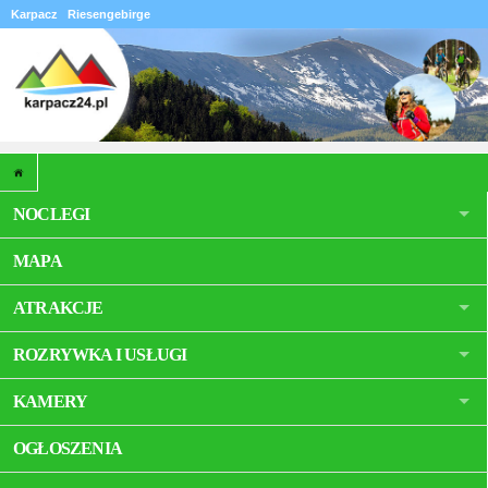
Karpacz
Riesengebirge
NOCLEGI
MAPA
ATRAKCJE
ROZRYWKA I USŁUGI
KAMERY
OGŁOSZENIA