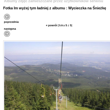
Albumy zdjęć zamieszczane przez użytkowników serwisu
Fotka Im wyżej tym ładniej z albumu : Wycieczka na Śnieżkę
poprzednia
« powrót
[fotka
5
z
5
]
następna