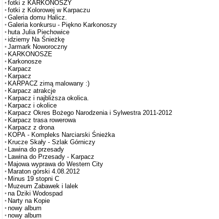
fotki z KARKONOSZY
fotki z Kolorowej w Karpaczu
Galeria domu Halicz.
Galeria konkursu - Piękno Karkonoszy
huta Julia Piechowice
idziemy Na Śnieżkę
Jarmark Noworoczny
KARKONOSZE
Karkonosze
Karpacz
Karpacz
KARPACZ zimą malowany :)
Karpacz atrakcje
Karpacz i najbliższa okolica.
Karpacz i okolice
Karpacz Okres Bożego Narodzenia i Sylwestra 2011-2012
Karpacz trasa rowerowa
Karpacz z drona
KOPA - Kompleks Narciarski Śnieżka
Krucze Skały - Szlak Górniczy
Lawina do przesady
Lawina do Przesady - Karpacz
Majowa wyprawa do Western City
Maraton górski 4.08.2012
Minus 19 stopni C
Muzeum Zabawek i lalek
na Dziki Wodospad
Narty na Kopie
nowy album
nowy album