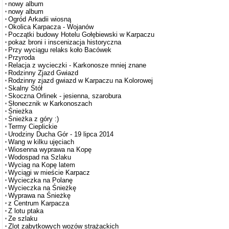
nowy album
nowy album
Ogród Arkadii wiosną
Okolica Karpacza - Wojanów
Początki budowy Hotelu Gołębiewski w Karpaczu
pokaz broni i inscenizacja historyczna
Przy wyciągu relaks koło Bacówek
Przyroda
Relacja z wycieczki - Karkonosze mniej znane
Rodzinny Zjazd Gwiazd
Rodzinny zjazd gwiazd w Karpaczu na Kolorowej
Skalny Stół
Skoczna Orlinek - jesienna, szarobura
Słonecznik w Karkonoszach
Śnieżka
Śnieżka z góry :)
Termy Cieplickie
Urodziny Ducha Gór - 19 lipca 2014
Wang w kilku ujęciach
Wiosenna wyprawa na Kopę
Wodospad na Szlaku
Wyciag na Kopę latem
Wyciągi w mieście Karpacz
Wycieczka na Polanę
Wycieczka na Śnieżkę
Wyprawa na Śnieżkę
z Centrum Karpacza
Z lotu ptaka
Ze szlaku
Zlot zabytkowych wozów strażackich