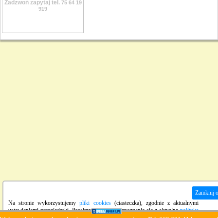
Zadzwoń zapytaj tel.
75 64 19
919
Zamknij 
Na stronie wykorzystujemy
pliki cookies
(ciasteczka), zgodnie z aktualnymi
ustawieniami przeglądarki. Prosimy również o zapoznanie się z aktualną
polityką
prywatności
strony.