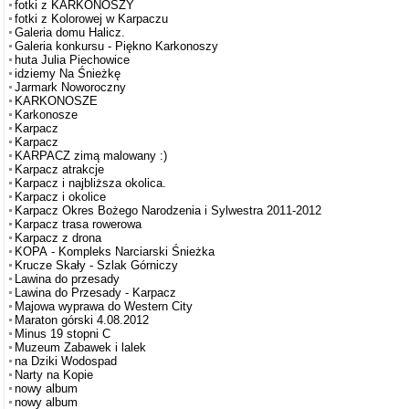
fotki z KARKONOSZY
fotki z Kolorowej w Karpaczu
Galeria domu Halicz.
Galeria konkursu - Piękno Karkonoszy
huta Julia Piechowice
idziemy Na Śnieżkę
Jarmark Noworoczny
KARKONOSZE
Karkonosze
Karpacz
Karpacz
KARPACZ zimą malowany :)
Karpacz atrakcje
Karpacz i najbliższa okolica.
Karpacz i okolice
Karpacz Okres Bożego Narodzenia i Sylwestra 2011-2012
Karpacz trasa rowerowa
Karpacz z drona
KOPA - Kompleks Narciarski Śnieżka
Krucze Skały - Szlak Górniczy
Lawina do przesady
Lawina do Przesady - Karpacz
Majowa wyprawa do Western City
Maraton górski 4.08.2012
Minus 19 stopni C
Muzeum Zabawek i lalek
na Dziki Wodospad
Narty na Kopie
nowy album
nowy album