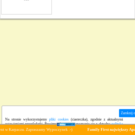
Zamknij 
Na stronie wykorzystujemy
pliki cookies
(ciasteczka), zgodnie z aktualnymi
ustawieniami przeglądarki. Prosimy również o zapoznanie się z aktualną
polityką
prywatności
strony.
Karpaczu. Zapraszamy Wypoczynek :-)
Family First największy Apartam