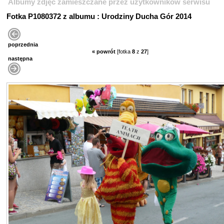
Albumy zdjęć zamieszczane przez użytkowników serwisu
Fotka P1080372 z albumu : Urodziny Ducha Gór 2014
poprzednia
« powrót
[fotka
8
z
27
]
następna