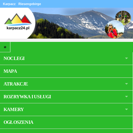
Karpacz
Riesengebirge
NOCLEGI
MAPA
ATRAKCJE
ROZRYWKA I USŁUGI
KAMERY
OGŁOSZENIA