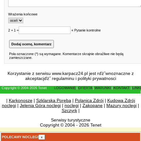
Wrażenia końcowe
2 + 1 =
« Pytanie kontrolne
Pola oznaczone (*) są wymagane. Komentarze skrajnie obraźliwe nie będą
zamieszczane.
Korzystanie z serwisu www.karpacz24.pl jest rďż˝wnoznaczne z
akceptacjďż˝
regulaminu
i
polityki prywatnosci
Copyright © 2004-2026 Tenet
LOGOWANIE
|
OFERTA
|
WARUNKI
|
KONTAKT
|
LINKI
|
|
Karkonosze
|
Szklarska Poręba
|
Polanica Zdrój
|
Kudowa Zdrój
noclegi
|
Jelenia Góra noclegi
|
noclegi
|
Zakopane
|
Mazury noclegi
|
Szczyrk
|
Serwisy turystyczne
Copyright © 2004 - 2026 Tenet
POLECAMY NOCLEGI
x