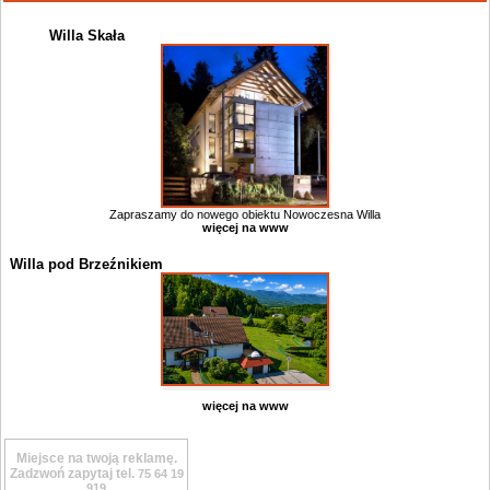
Willa Skała
Zapraszamy do nowego obiektu Nowoczesna Willa
więcej na www
Willa pod Brzeźnikiem
więcej na www
Miejsce na twoją reklamę.
Zadzwoń zapytaj tel.
75 64 19
919