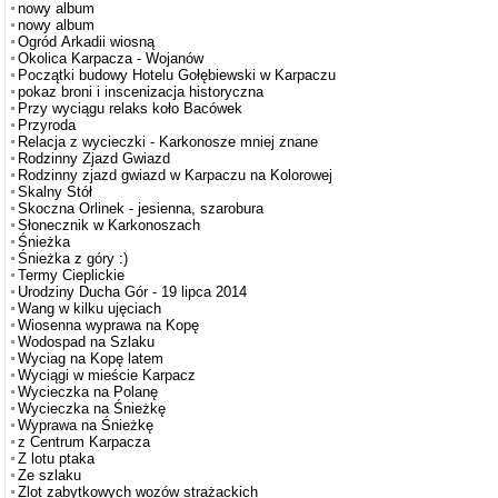
nowy album
nowy album
Ogród Arkadii wiosną
Okolica Karpacza - Wojanów
Początki budowy Hotelu Gołębiewski w Karpaczu
pokaz broni i inscenizacja historyczna
Przy wyciągu relaks koło Bacówek
Przyroda
Relacja z wycieczki - Karkonosze mniej znane
Rodzinny Zjazd Gwiazd
Rodzinny zjazd gwiazd w Karpaczu na Kolorowej
Skalny Stół
Skoczna Orlinek - jesienna, szarobura
Słonecznik w Karkonoszach
Śnieżka
Śnieżka z góry :)
Termy Cieplickie
Urodziny Ducha Gór - 19 lipca 2014
Wang w kilku ujęciach
Wiosenna wyprawa na Kopę
Wodospad na Szlaku
Wyciag na Kopę latem
Wyciągi w mieście Karpacz
Wycieczka na Polanę
Wycieczka na Śnieżkę
Wyprawa na Śnieżkę
z Centrum Karpacza
Z lotu ptaka
Ze szlaku
Zlot zabytkowych wozów strażackich