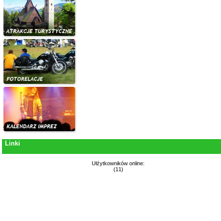
Linki
Ułźytkowników online:
(11)