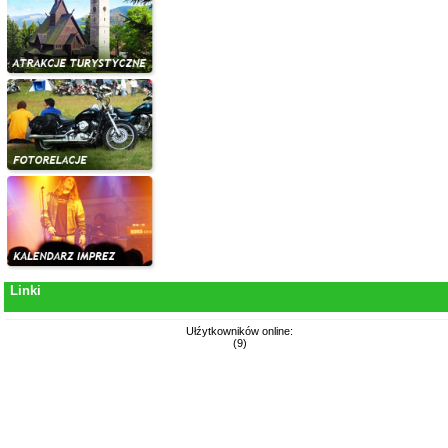
Linki
Ułźytkowników online:
(9)