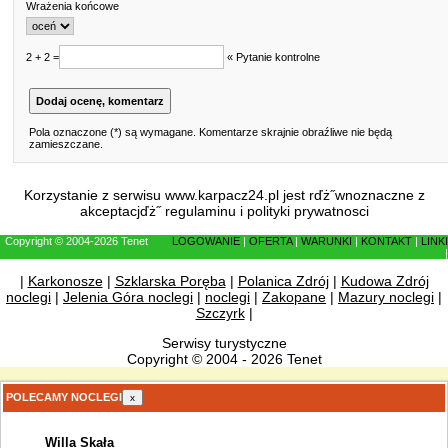
Wrażenia końcowe
2 + 2 =
« Pytanie kontrolne
Pola oznaczone (*) są wymagane. Komentarze skrajnie obraźliwe nie będą
zamieszczane.
Korzystanie z serwisu www.karpacz24.pl jest rďż˝wnoznaczne z
akceptacjďż˝
regulaminu
i
polityki prywatnosci
Copyright © 2004-2026 Tenet
LOGOWANIE
|
OFERTA
|
WARUNKI
|
KONTAKT
|
LINKI
|
|
Karkonosze
|
Szklarska Poręba
|
Polanica Zdrój
|
Kudowa Zdrój
noclegi
|
Jelenia Góra noclegi
|
noclegi
|
Zakopane
|
Mazury noclegi
|
Szczyrk
|
Serwisy turystyczne
Copyright © 2004 - 2026 Tenet
POLECAMY NOCLEGI
x
Willa Skała