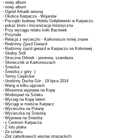
nowy album
nowy album
Ogród Arkadii wiosną
Okolica Karpacza - Wojanów
Początki budowy Hotelu Gołębiewski w Karpaczu
pokaz broni i inscenizacja historyczna
Przy wyciągu relaks koło Bacówek
Przyroda
Relacja z wycieczki - Karkonosze mniej znane
Rodzinny Zjazd Gwiazd
Rodzinny zjazd gwiazd w Karpaczu na Kolorowej
Skalny Stół
Skoczna Orlinek - jesienna, szarobura
Słonecznik w Karkonoszach
Śnieżka
Śnieżka z góry :)
Termy Cieplickie
Urodziny Ducha Gór - 19 lipca 2014
Wang w kilku ujęciach
Wiosenna wyprawa na Kopę
Wodospad na Szlaku
Wyciag na Kopę latem
Wyciągi w mieście Karpacz
Wycieczka na Polanę
Wycieczka na Śnieżkę
Wyprawa na Śnieżkę
z Centrum Karpacza
Z lotu ptaka
Ze szlaku
Zlot zabytkowych wozów strażackich