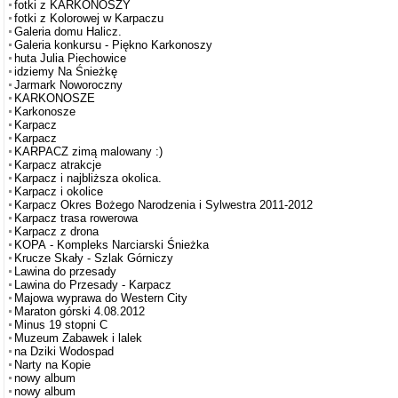
fotki z KARKONOSZY
fotki z Kolorowej w Karpaczu
Galeria domu Halicz.
Galeria konkursu - Piękno Karkonoszy
huta Julia Piechowice
idziemy Na Śnieżkę
Jarmark Noworoczny
KARKONOSZE
Karkonosze
Karpacz
Karpacz
KARPACZ zimą malowany :)
Karpacz atrakcje
Karpacz i najbliższa okolica.
Karpacz i okolice
Karpacz Okres Bożego Narodzenia i Sylwestra 2011-2012
Karpacz trasa rowerowa
Karpacz z drona
KOPA - Kompleks Narciarski Śnieżka
Krucze Skały - Szlak Górniczy
Lawina do przesady
Lawina do Przesady - Karpacz
Majowa wyprawa do Western City
Maraton górski 4.08.2012
Minus 19 stopni C
Muzeum Zabawek i lalek
na Dziki Wodospad
Narty na Kopie
nowy album
nowy album