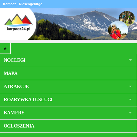
Karpacz
Riesengebirge
NOCLEGI
MAPA
ATRAKCJE
ROZRYWKA I USŁUGI
KAMERY
OGŁOSZENIA