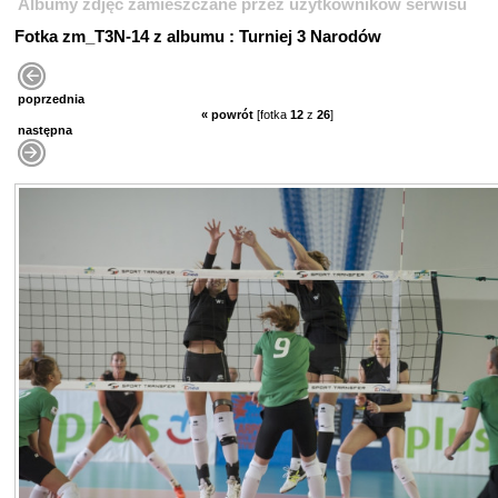
Albumy zdjęć zamieszczane przez użytkowników serwisu
Fotka zm_T3N-14 z albumu : Turniej 3 Narodów
poprzednia
« powrót
[fotka
12
z
26
]
następna