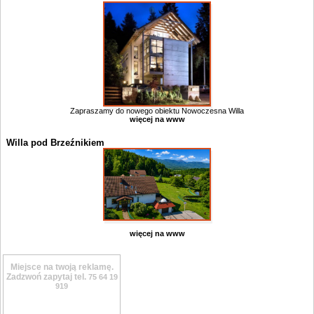
Zapraszamy do nowego obiektu Nowoczesna Willa
więcej na www
Willa pod Brzeźnikiem
więcej na www
Miejsce na twoją reklamę.
Zadzwoń zapytaj tel.
75 64 19
919