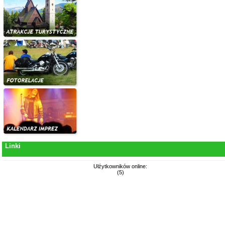
Linki
Ułźytkowników online:
(5)