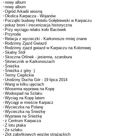
nowy album
nowy album
Ogród Arkadii wiosną
Okolica Karpacza - Wojanów
Początki budowy Hotelu Gołębiewski w Karpaczu
pokaz broni i inscenizacja historyczna
Przy wyciągu relaks koło Bacówek
Przyroda
Relacja z wycieczki - Karkonosze mniej znane
Rodzinny Zjazd Gwiazd
Rodzinny zjazd gwiazd w Karpaczu na Kolorowej
Skalny Stół
Skoczna Orlinek - jesienna, szarobura
Słonecznik w Karkonoszach
Śnieżka
Śnieżka z góry :)
Termy Cieplickie
Urodziny Ducha Gór - 19 lipca 2014
Wang w kilku ujęciach
Wiosenna wyprawa na Kopę
Wodospad na Szlaku
Wyciag na Kopę latem
Wyciągi w mieście Karpacz
Wycieczka na Polanę
Wycieczka na Śnieżkę
Wyprawa na Śnieżkę
z Centrum Karpacza
Z lotu ptaka
Ze szlaku
Zlot zabytkowych wozów strażackich