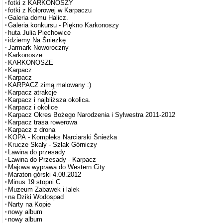
fotki z KARKONOSZY
fotki z Kolorowej w Karpaczu
Galeria domu Halicz.
Galeria konkursu - Piękno Karkonoszy
huta Julia Piechowice
idziemy Na Śnieżkę
Jarmark Noworoczny
Karkonosze
KARKONOSZE
Karpacz
Karpacz
KARPACZ zimą malowany :)
Karpacz atrakcje
Karpacz i najbliższa okolica.
Karpacz i okolice
Karpacz Okres Bożego Narodzenia i Sylwestra 2011-2012
Karpacz trasa rowerowa
Karpacz z drona
KOPA - Kompleks Narciarski Śnieżka
Krucze Skały - Szlak Górniczy
Lawina do przesady
Lawina do Przesady - Karpacz
Majowa wyprawa do Western City
Maraton górski 4.08.2012
Minus 19 stopni C
Muzeum Zabawek i lalek
na Dziki Wodospad
Narty na Kopie
nowy album
nowy album