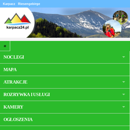
Karpacz
Riesengebirge
NOCLEGI
MAPA
ATRAKCJE
ROZRYWKA I USŁUGI
KAMERY
OGŁOSZENIA