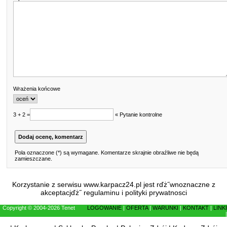
Wrażenia końcowe
3 + 2 =
« Pytanie kontrolne
Pola oznaczone (*) są wymagane. Komentarze skrajnie obraźliwe nie będą
zamieszczane.
Korzystanie z serwisu www.karpacz24.pl jest rďż˝wnoznaczne z
akceptacjďż˝
regulaminu
i
polityki prywatnosci
Copyright © 2004-2026 Tenet
LOGOWANIE
|
OFERTA
|
WARUNKI
|
KONTAKT
|
LINKI
|