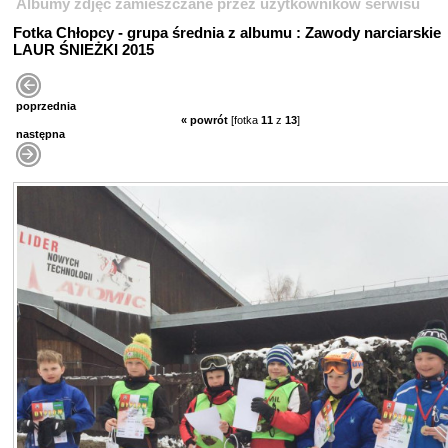
Albumy zdjęć zamieszczane przez użytkowników serwisu
Fotka Chłopcy - grupa średnia z albumu : Zawody narciarskie
LAUR ŚNIEŻKI 2015
poprzednia
« powrót
[fotka
11
z
13
]
następna