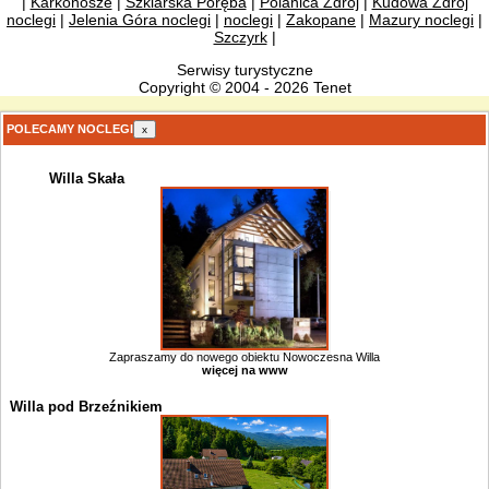
|
Karkonosze
|
Szklarska Poręba
|
Polanica Zdrój
|
Kudowa Zdrój
noclegi
|
Jelenia Góra noclegi
|
noclegi
|
Zakopane
|
Mazury noclegi
|
Szczyrk
|
Serwisy turystyczne
Copyright © 2004 - 2026 Tenet
POLECAMY NOCLEGI
x
Willa Skała
Zapraszamy do nowego obiektu Nowoczesna Willa
więcej na www
Willa pod Brzeźnikiem