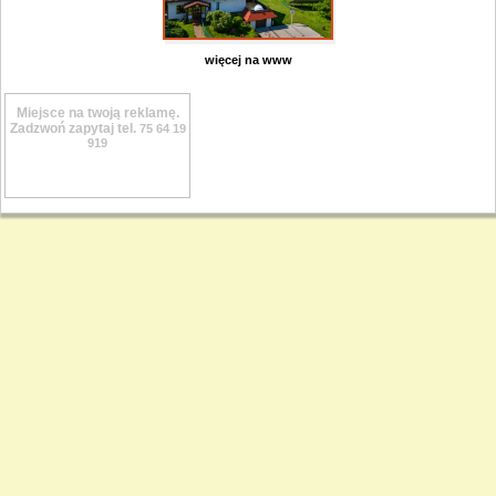
więcej na www
Miejsce na twoją reklamę.
Zadzwoń zapytaj tel.
75 64 19
919