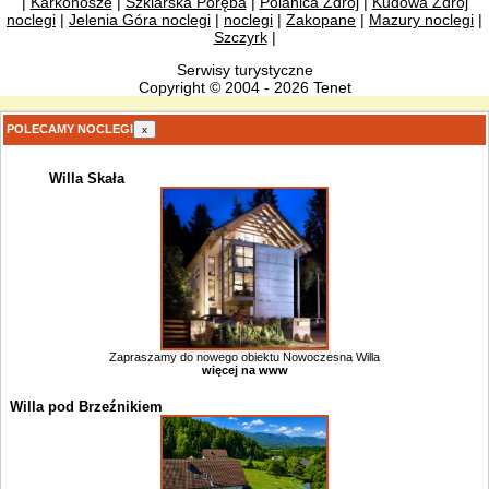
|
Karkonosze
|
Szklarska Poręba
|
Polanica Zdrój
|
Kudowa Zdrój
noclegi
|
Jelenia Góra noclegi
|
noclegi
|
Zakopane
|
Mazury noclegi
|
Szczyrk
|
Serwisy turystyczne
Copyright © 2004 - 2026 Tenet
POLECAMY NOCLEGI
x
Willa Skała
Zapraszamy do nowego obiektu Nowoczesna Willa
więcej na www
Willa pod Brzeźnikiem