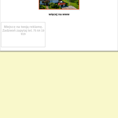
więcej na www
Miejsce na twoją reklamę.
Zadzwoń zapytaj tel.
75 64 19
919