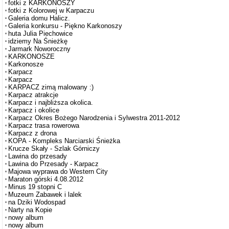
fotki z KARKONOSZY
fotki z Kolorowej w Karpaczu
Galeria domu Halicz.
Galeria konkursu - Piękno Karkonoszy
huta Julia Piechowice
idziemy Na Śnieżkę
Jarmark Noworoczny
KARKONOSZE
Karkonosze
Karpacz
Karpacz
KARPACZ zimą malowany :)
Karpacz atrakcje
Karpacz i najbliższa okolica.
Karpacz i okolice
Karpacz Okres Bożego Narodzenia i Sylwestra 2011-2012
Karpacz trasa rowerowa
Karpacz z drona
KOPA - Kompleks Narciarski Śnieżka
Krucze Skały - Szlak Górniczy
Lawina do przesady
Lawina do Przesady - Karpacz
Majowa wyprawa do Western City
Maraton górski 4.08.2012
Minus 19 stopni C
Muzeum Zabawek i lalek
na Dziki Wodospad
Narty na Kopie
nowy album
nowy album