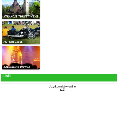
Linki
Ułźytkowników online:
(12)