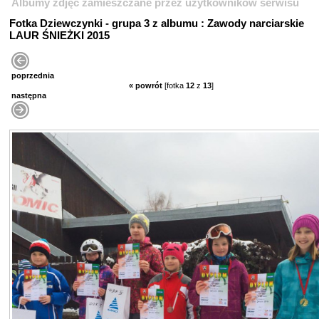
Albumy zdjęć zamieszczane przez użytkowników serwisu
Fotka Dziewczynki - grupa 3 z albumu : Zawody narciarskie
LAUR ŚNIEŻKI 2015
poprzednia
« powrót
[fotka
12
z
13
]
następna