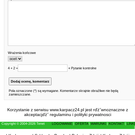
Wrażenia końcowe
4 + 2 =
« Pytanie kontrolne
Pola oznaczone (*) są wymagane. Komentarze skrajnie obraźliwe nie będą
zamieszczane.
Korzystanie z serwisu www.karpacz24.pl jest rďż˝wnoznaczne z
akceptacjďż˝
regulaminu
i
polityki prywatnosci
Copyright © 2004-2026 Tenet
LOGOWANIE
|
OFERTA
|
WARUNKI
|
KONTAKT
|
LINKI
|