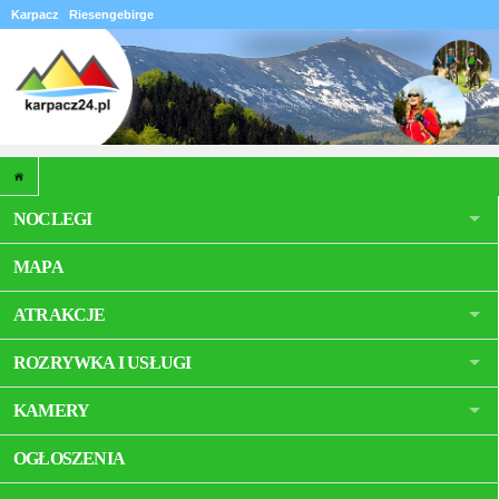
Karpacz
Riesengebirge
NOCLEGI
MAPA
ATRAKCJE
ROZRYWKA I USŁUGI
KAMERY
OGŁOSZENIA