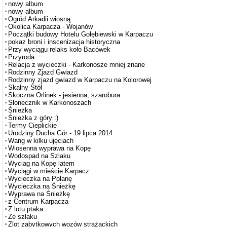
nowy album
nowy album
Ogród Arkadii wiosną
Okolica Karpacza - Wojanów
Początki budowy Hotelu Gołębiewski w Karpaczu
pokaz broni i inscenizacja historyczna
Przy wyciągu relaks koło Bacówek
Przyroda
Relacja z wycieczki - Karkonosze mniej znane
Rodzinny Zjazd Gwiazd
Rodzinny zjazd gwiazd w Karpaczu na Kolorowej
Skalny Stół
Skoczna Orlinek - jesienna, szarobura
Słonecznik w Karkonoszach
Śnieżka
Śnieżka z góry :)
Termy Cieplickie
Urodziny Ducha Gór - 19 lipca 2014
Wang w kilku ujęciach
Wiosenna wyprawa na Kopę
Wodospad na Szlaku
Wyciag na Kopę latem
Wyciągi w mieście Karpacz
Wycieczka na Polanę
Wycieczka na Śnieżkę
Wyprawa na Śnieżkę
z Centrum Karpacza
Z lotu ptaka
Ze szlaku
Zlot zabytkowych wozów strażackich