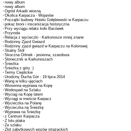
nowy album
nowy album
Ogród Arkadii wiosną
Okolica Karpacza - Wojanów
Początki budowy Hotelu Gołębiewski w Karpaczu
pokaz broni i inscenizacja historyczna
Przy wyciągu relaks koło Bacówek
Przyroda
Relacja z wycieczki - Karkonosze mniej znane
Rodzinny Zjazd Gwiazd
Rodzinny zjazd gwiazd w Karpaczu na Kolorowej
Skalny Stół
Skoczna Orlinek - jesienna, szarobura
Słonecznik w Karkonoszach
Śnieżka
Śnieżka z góry :)
Termy Cieplickie
Urodziny Ducha Gór - 19 lipca 2014
Wang w kilku ujęciach
Wiosenna wyprawa na Kopę
Wodospad na Szlaku
Wyciag na Kopę latem
Wyciągi w mieście Karpacz
Wycieczka na Polanę
Wycieczka na Śnieżkę
Wyprawa na Śnieżkę
z Centrum Karpacza
Z lotu ptaka
Ze szlaku
Zlot zabytkowych wozów strażackich