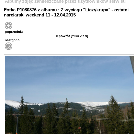
Albumy zdjęć zamieszczane przez użytkowników serwisu
Fotka P1080876 z albumu : Z wyciągu "Liczykrupa" - ostatni
narciarski weekend 11 - 12.04.2015
poprzednia
« powrót
[fotka
2
z
9
]
następna