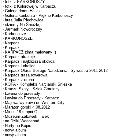
fotki z KARKONOSZY
fotki z Kolorowej w Karpaczu
Galeria domu Halicz.
Galeria konkursu - Piękno Karkonoszy
huta Julia Piechowice
idziemy Na Śnieżkę
Jarmark Noworoczny
Karkonosze
KARKONOSZE
Karpacz
Karpacz
KARPACZ zimą malowany :)
Karpacz atrakcje
Karpacz i najbliższa okolica.
Karpacz i okolice
Karpacz Okres Bożego Narodzenia i Sylwestra 2011-2012
Karpacz trasa rowerowa
Karpacz z drona
KOPA - Kompleks Narciarski Śnieżka
Krucze Skały - Szlak Górniczy
Lawina do przesady
Lawina do Przesady - Karpacz
Majowa wyprawa do Western City
Maraton górski 4.08.2012
Minus 19 stopni C
Muzeum Zabawek i lalek
na Dziki Wodospad
Narty na Kopie
nowy album
nowy album