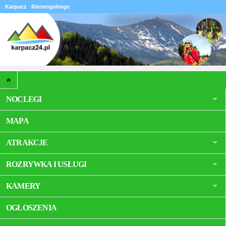
Karpacz
Riesengebirge
NOCLEGI
MAPA
ATRAKCJE
ROZRYWKA I USŁUGI
KAMERY
OGŁOSZENIA