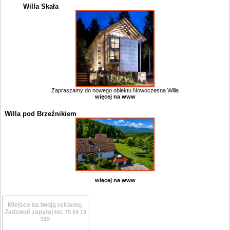
Willa Skała
Zapraszamy do nowego obiektu Nowoczesna Willa
więcej na www
Willa pod Brzeźnikiem
więcej na www
Miejsce na twoją reklamę.
Zadzwoń zapytaj tel.
75 64 19
919