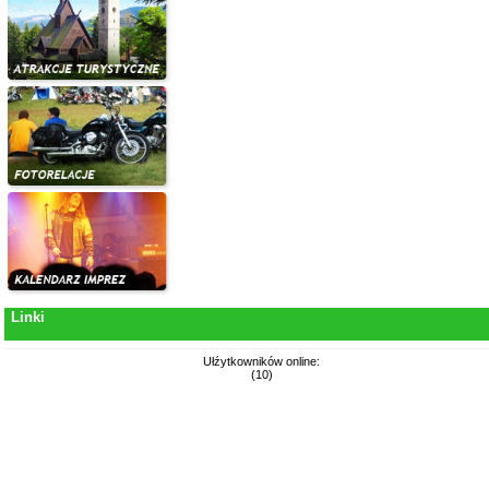
Linki
Ułźytkowników online:
(10)