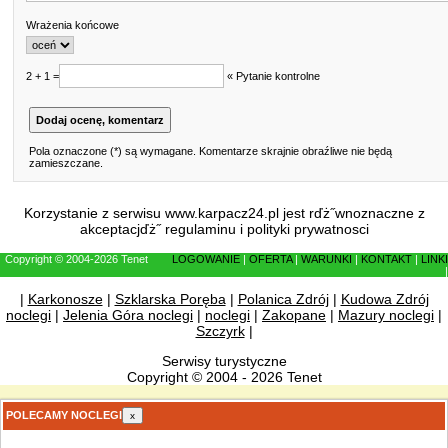
Wrażenia końcowe
2 + 1 =
« Pytanie kontrolne
Pola oznaczone (*) są wymagane. Komentarze skrajnie obraźliwe nie będą
zamieszczane.
Korzystanie z serwisu www.karpacz24.pl jest rďż˝wnoznaczne z
akceptacjďż˝
regulaminu
i
polityki prywatnosci
Copyright © 2004-2026 Tenet
LOGOWANIE
|
OFERTA
|
WARUNKI
|
KONTAKT
|
LINKI
|
|
Karkonosze
|
Szklarska Poręba
|
Polanica Zdrój
|
Kudowa Zdrój
noclegi
|
Jelenia Góra noclegi
|
noclegi
|
Zakopane
|
Mazury noclegi
|
Szczyrk
|
Serwisy turystyczne
Copyright © 2004 - 2026 Tenet
POLECAMY NOCLEGI
x