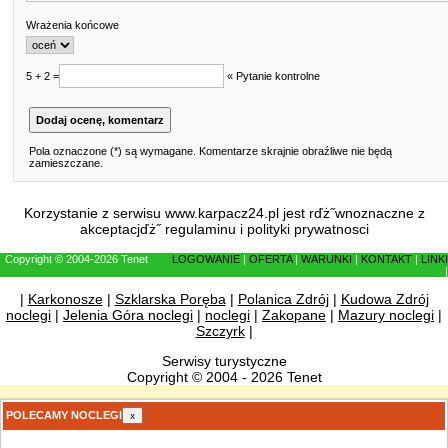
Wrażenia końcowe
5 + 2 =
« Pytanie kontrolne
Pola oznaczone (*) są wymagane. Komentarze skrajnie obraźliwe nie będą
zamieszczane.
Korzystanie z serwisu www.karpacz24.pl jest rďż˝wnoznaczne z
akceptacjďż˝
regulaminu
i
polityki prywatnosci
Copyright © 2004-2026 Tenet
LOGOWANIE
|
OFERTA
|
WARUNKI
|
KONTAKT
|
LINKI
|
|
Karkonosze
|
Szklarska Poręba
|
Polanica Zdrój
|
Kudowa Zdrój
noclegi
|
Jelenia Góra noclegi
|
noclegi
|
Zakopane
|
Mazury noclegi
|
Szczyrk
|
Serwisy turystyczne
Copyright © 2004 - 2026 Tenet
POLECAMY NOCLEGI
x