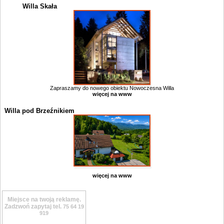
Willa Skała
Zapraszamy do nowego obiektu Nowoczesna Willa
więcej na www
Willa pod Brzeźnikiem
więcej na www
Miejsce na twoją reklamę.
Zadzwoń zapytaj tel.
75 64 19
919