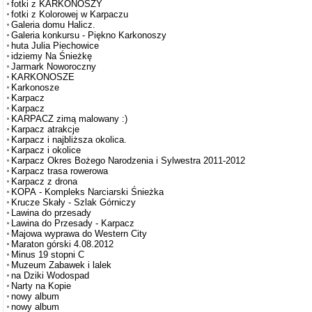
fotki z KARKONOSZY
fotki z Kolorowej w Karpaczu
Galeria domu Halicz.
Galeria konkursu - Piękno Karkonoszy
huta Julia Piechowice
idziemy Na Śnieżkę
Jarmark Noworoczny
KARKONOSZE
Karkonosze
Karpacz
Karpacz
KARPACZ zimą malowany :)
Karpacz atrakcje
Karpacz i najbliższa okolica.
Karpacz i okolice
Karpacz Okres Bożego Narodzenia i Sylwestra 2011-2012
Karpacz trasa rowerowa
Karpacz z drona
KOPA - Kompleks Narciarski Śnieżka
Krucze Skały - Szlak Górniczy
Lawina do przesady
Lawina do Przesady - Karpacz
Majowa wyprawa do Western City
Maraton górski 4.08.2012
Minus 19 stopni C
Muzeum Zabawek i lalek
na Dziki Wodospad
Narty na Kopie
nowy album
nowy album