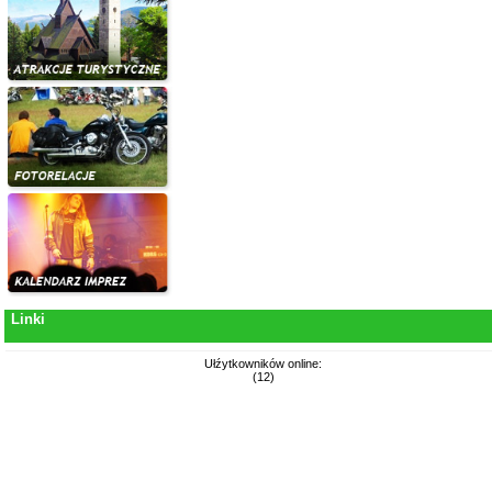
Linki
Ułźytkowników online:
(12)