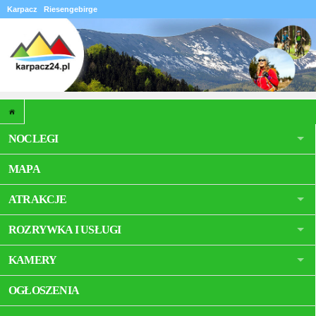
Karpacz
Riesengebirge
NOCLEGI
MAPA
ATRAKCJE
ROZRYWKA I USŁUGI
KAMERY
OGŁOSZENIA