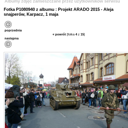
Albumy zdjęć zamieszczane przez użytkowników serwisu
Fotka P1080940 z albumu : Projekt ARADO 2015 - Aleja
snajperów, Karpacz, 1 maja
poprzednia
« powrót
[fotka
4
z
15
]
następna