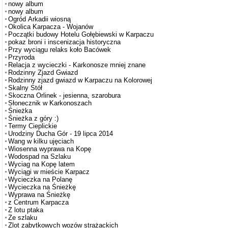
nowy album
nowy album
Ogród Arkadii wiosną
Okolica Karpacza - Wojanów
Początki budowy Hotelu Gołębiewski w Karpaczu
pokaz broni i inscenizacja historyczna
Przy wyciągu relaks koło Bacówek
Przyroda
Relacja z wycieczki - Karkonosze mniej znane
Rodzinny Zjazd Gwiazd
Rodzinny zjazd gwiazd w Karpaczu na Kolorowej
Skalny Stół
Skoczna Orlinek - jesienna, szarobura
Słonecznik w Karkonoszach
Śnieżka
Śnieżka z góry :)
Termy Cieplickie
Urodziny Ducha Gór - 19 lipca 2014
Wang w kilku ujęciach
Wiosenna wyprawa na Kopę
Wodospad na Szlaku
Wyciag na Kopę latem
Wyciągi w mieście Karpacz
Wycieczka na Polanę
Wycieczka na Śnieżkę
Wyprawa na Śnieżkę
z Centrum Karpacza
Z lotu ptaka
Ze szlaku
Zlot zabytkowych wozów strażackich