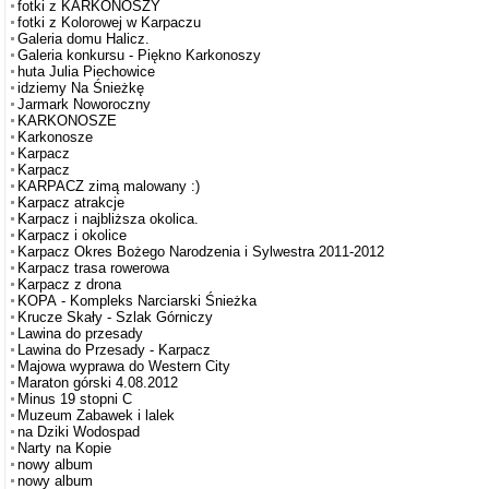
fotki z KARKONOSZY
fotki z Kolorowej w Karpaczu
Galeria domu Halicz.
Galeria konkursu - Piękno Karkonoszy
huta Julia Piechowice
idziemy Na Śnieżkę
Jarmark Noworoczny
KARKONOSZE
Karkonosze
Karpacz
Karpacz
KARPACZ zimą malowany :)
Karpacz atrakcje
Karpacz i najbliższa okolica.
Karpacz i okolice
Karpacz Okres Bożego Narodzenia i Sylwestra 2011-2012
Karpacz trasa rowerowa
Karpacz z drona
KOPA - Kompleks Narciarski Śnieżka
Krucze Skały - Szlak Górniczy
Lawina do przesady
Lawina do Przesady - Karpacz
Majowa wyprawa do Western City
Maraton górski 4.08.2012
Minus 19 stopni C
Muzeum Zabawek i lalek
na Dziki Wodospad
Narty na Kopie
nowy album
nowy album