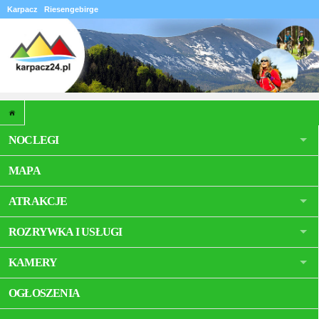
Karpacz
Riesengebirge
NOCLEGI
MAPA
ATRAKCJE
ROZRYWKA I USŁUGI
KAMERY
OGŁOSZENIA