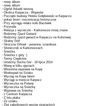
nowy album
nowy album
Ogród Arkadii wiosną
Okolica Karpacza - Wojanów
Początki budowy Hotelu Gołębiewski w Karpaczu
pokaz broni i inscenizacja historyczna
Przy wyciągu relaks koło Bacówek
Przyroda
Relacja z wycieczki - Karkonosze mniej znane
Rodzinny Zjazd Gwiazd
Rodzinny zjazd gwiazd w Karpaczu na Kolorowej
Skalny Stół
Skoczna Orlinek - jesienna, szarobura
Słonecznik w Karkonoszach
Śnieżka
Śnieżka z góry :)
Termy Cieplickie
Urodziny Ducha Gór - 19 lipca 2014
Wang w kilku ujęciach
Wiosenna wyprawa na Kopę
Wodospad na Szlaku
Wyciag na Kopę latem
Wyciągi w mieście Karpacz
Wycieczka na Polanę
Wycieczka na Śnieżkę
Wyprawa na Śnieżkę
z Centrum Karpacza
Z lotu ptaka
Ze szlaku
Zlot zabytkowych wozów strażackich