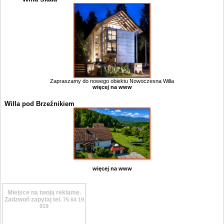
Zapraszamy do nowego obiektu Nowoczesna Willa
więcej na www
Willa pod Brzeźnikiem
więcej na www
Miejsce na twoją reklamę.
Zadzwoń zapytaj tel.
75 64 19
919