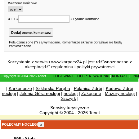
Wrażenia końcowe
4 + 1 =
« Pytanie kontrolne
Pola oznaczone (*) są wymagane. Komentarze skrajnie obraźliwe nie będą
zamieszczane.
Korzystanie z serwisu www.karpacz24.pl jest rďż˝wnoznaczne z
akceptacjďż˝
regulaminu
i
polityki prywatnosci
Copyright © 2004-2026 Tenet
LOGOWANIE
|
OFERTA
|
WARUNKI
|
KONTAKT
|
LINKI
|
|
Karkonosze
|
Szklarska Poręba
|
Polanica Zdrój
|
Kudowa Zdrój
noclegi
|
Jelenia Góra noclegi
|
noclegi
|
Zakopane
|
Mazury noclegi
|
Szczyrk
|
Serwisy turystyczne
Copyright © 2004 - 2026 Tenet
POLECAMY NOCLEGI
x
Willa Skała