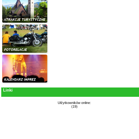
Linki
Ułźytkowników online:
(19)