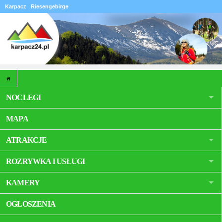
Karpacz
Riesengebirge
NOCLEGI
MAPA
ATRAKCJE
ROZRYWKA I USŁUGI
KAMERY
OGŁOSZENIA