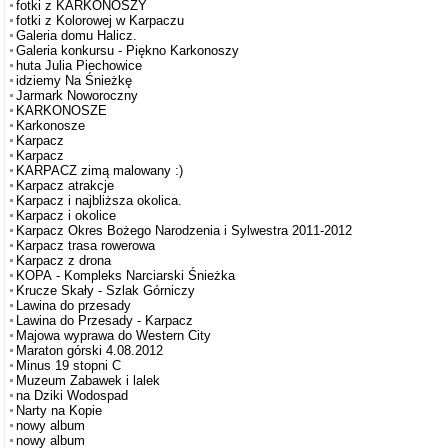
fotki z KARKONOSZY
fotki z Kolorowej w Karpaczu
Galeria domu Halicz.
Galeria konkursu - Piękno Karkonoszy
huta Julia Piechowice
idziemy Na Śnieżkę
Jarmark Noworoczny
KARKONOSZE
Karkonosze
Karpacz
Karpacz
KARPACZ zimą malowany :)
Karpacz atrakcje
Karpacz i najbliższa okolica.
Karpacz i okolice
Karpacz Okres Bożego Narodzenia i Sylwestra 2011-2012
Karpacz trasa rowerowa
Karpacz z drona
KOPA - Kompleks Narciarski Śnieżka
Krucze Skały - Szlak Górniczy
Lawina do przesady
Lawina do Przesady - Karpacz
Majowa wyprawa do Western City
Maraton górski 4.08.2012
Minus 19 stopni C
Muzeum Zabawek i lalek
na Dziki Wodospad
Narty na Kopie
nowy album
nowy album