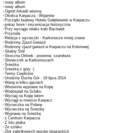
nowy album
nowy album
Ogród Arkadii wiosną
Okolica Karpacza - Wojanów
Początki budowy Hotelu Gołębiewski w Karpaczu
pokaz broni i inscenizacja historyczna
Przy wyciągu relaks koło Bacówek
Przyroda
Relacja z wycieczki - Karkonosze mniej znane
Rodzinny Zjazd Gwiazd
Rodzinny zjazd gwiazd w Karpaczu na Kolorowej
Skalny Stół
Skoczna Orlinek - jesienna, szarobura
Słonecznik w Karkonoszach
Śnieżka
Śnieżka z góry :)
Termy Cieplickie
Urodziny Ducha Gór - 19 lipca 2014
Wang w kilku ujęciach
Wiosenna wyprawa na Kopę
Wodospad na Szlaku
Wyciag na Kopę latem
Wyciągi w mieście Karpacz
Wycieczka na Polanę
Wycieczka na Śnieżkę
Wyprawa na Śnieżkę
z Centrum Karpacza
Z lotu ptaka
Ze szlaku
Zlot zabytkowych wozów strażackich