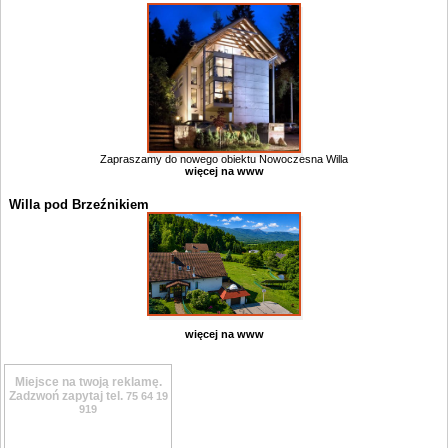
Zapraszamy do nowego obiektu Nowoczesna Willa
więcej na www
Willa pod Brzeźnikiem
więcej na www
Miejsce na twoją reklamę.
Zadzwoń zapytaj tel.
75 64 19
919