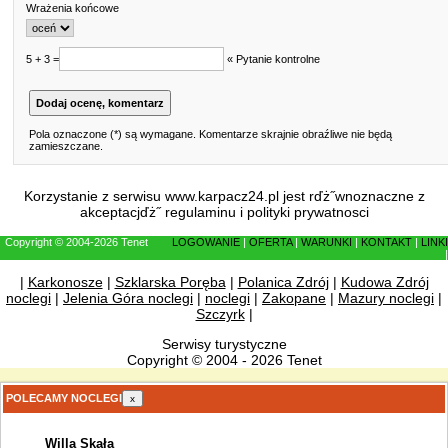
Wrażenia końcowe
5 + 3 =
« Pytanie kontrolne
Pola oznaczone (*) są wymagane. Komentarze skrajnie obraźliwe nie będą
zamieszczane.
Korzystanie z serwisu www.karpacz24.pl jest rďż˝wnoznaczne z
akceptacjďż˝
regulaminu
i
polityki prywatnosci
Copyright © 2004-2026 Tenet
LOGOWANIE
|
OFERTA
|
WARUNKI
|
KONTAKT
|
LINKI
|
|
Karkonosze
|
Szklarska Poręba
|
Polanica Zdrój
|
Kudowa Zdrój
noclegi
|
Jelenia Góra noclegi
|
noclegi
|
Zakopane
|
Mazury noclegi
|
Szczyrk
|
Serwisy turystyczne
Copyright © 2004 - 2026 Tenet
POLECAMY NOCLEGI
x
Willa Skała