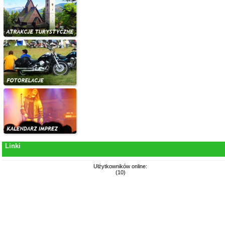
Linki
Ułźytkowników online:
(10)