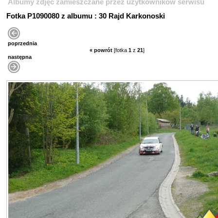
Albumy zdjęć zamieszczane przez użytkowników serwisu
Fotka P1090080 z albumu : 30 Rajd Karkonoski
poprzednia
« powrót
[fotka
1
z
21
]
następna