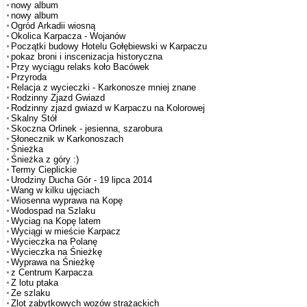
nowy album
nowy album
Ogród Arkadii wiosną
Okolica Karpacza - Wojanów
Początki budowy Hotelu Gołębiewski w Karpaczu
pokaz broni i inscenizacja historyczna
Przy wyciągu relaks koło Bacówek
Przyroda
Relacja z wycieczki - Karkonosze mniej znane
Rodzinny Zjazd Gwiazd
Rodzinny zjazd gwiazd w Karpaczu na Kolorowej
Skalny Stół
Skoczna Orlinek - jesienna, szarobura
Słonecznik w Karkonoszach
Śnieżka
Śnieżka z góry :)
Termy Cieplickie
Urodziny Ducha Gór - 19 lipca 2014
Wang w kilku ujęciach
Wiosenna wyprawa na Kopę
Wodospad na Szlaku
Wyciag na Kopę latem
Wyciągi w mieście Karpacz
Wycieczka na Polanę
Wycieczka na Śnieżkę
Wyprawa na Śnieżkę
z Centrum Karpacza
Z lotu ptaka
Ze szlaku
Zlot zabytkowych wozów strażackich