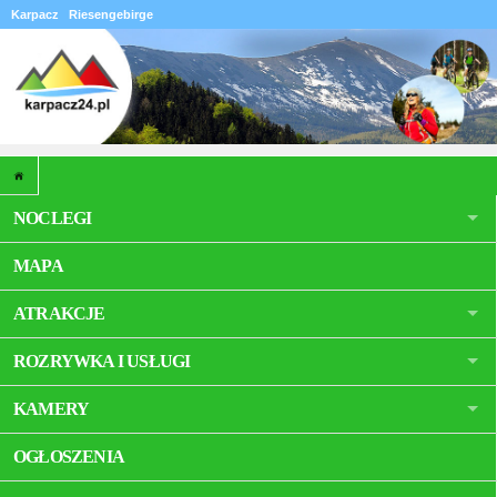
Karpacz
Riesengebirge
NOCLEGI
MAPA
ATRAKCJE
ROZRYWKA I USŁUGI
KAMERY
OGŁOSZENIA