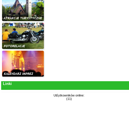
Linki
Ułźytkowników online:
(11)