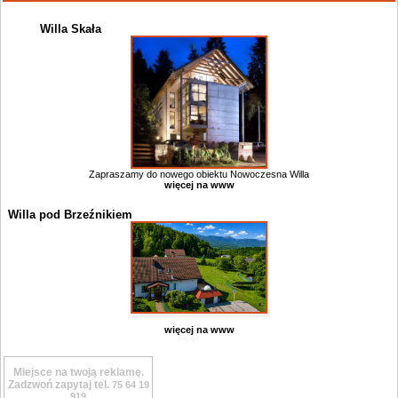
Willa Skała
Zapraszamy do nowego obiektu Nowoczesna Willa
więcej na www
Willa pod Brzeźnikiem
więcej na www
Miejsce na twoją reklamę.
Zadzwoń zapytaj tel.
75 64 19
919