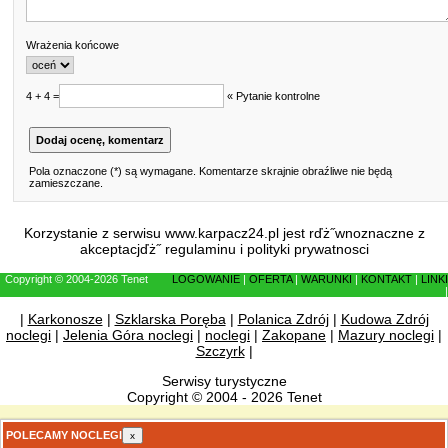
Wrażenia końcowe
4 + 4 =
« Pytanie kontrolne
Pola oznaczone (*) są wymagane. Komentarze skrajnie obraźliwe nie będą
zamieszczane.
Korzystanie z serwisu www.karpacz24.pl jest rďż˝wnoznaczne z
akceptacjďż˝
regulaminu
i
polityki prywatnosci
Copyright © 2004-2026 Tenet
LOGOWANIE
|
OFERTA
|
WARUNKI
|
KONTAKT
|
LINKI
|
|
Karkonosze
|
Szklarska Poręba
|
Polanica Zdrój
|
Kudowa Zdrój
noclegi
|
Jelenia Góra noclegi
|
noclegi
|
Zakopane
|
Mazury noclegi
|
Szczyrk
|
Serwisy turystyczne
Copyright © 2004 - 2026 Tenet
POLECAMY NOCLEGI
x