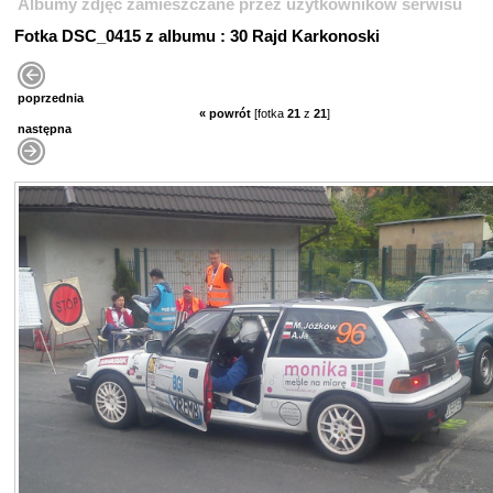
Albumy zdjęć zamieszczane przez użytkowników serwisu
Fotka DSC_0415 z albumu : 30 Rajd Karkonoski
poprzednia
« powrót
[fotka
21
z
21
]
następna