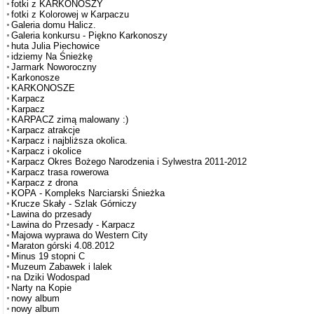
fotki z KARKONOSZY
fotki z Kolorowej w Karpaczu
Galeria domu Halicz.
Galeria konkursu - Piękno Karkonoszy
huta Julia Piechowice
idziemy Na Śnieżkę
Jarmark Noworoczny
Karkonosze
KARKONOSZE
Karpacz
Karpacz
KARPACZ zimą malowany :)
Karpacz atrakcje
Karpacz i najbliższa okolica.
Karpacz i okolice
Karpacz Okres Bożego Narodzenia i Sylwestra 2011-2012
Karpacz trasa rowerowa
Karpacz z drona
KOPA - Kompleks Narciarski Śnieżka
Krucze Skały - Szlak Górniczy
Lawina do przesady
Lawina do Przesady - Karpacz
Majowa wyprawa do Western City
Maraton górski 4.08.2012
Minus 19 stopni C
Muzeum Zabawek i lalek
na Dziki Wodospad
Narty na Kopie
nowy album
nowy album