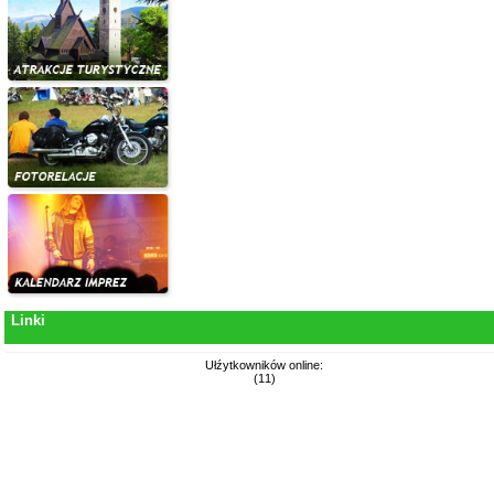
Linki
Ułźytkowników online:
(11)