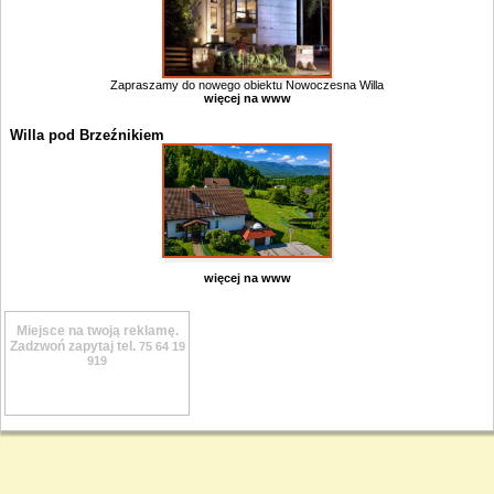
Zapraszamy do nowego obiektu Nowoczesna Willa
więcej na www
Willa pod Brzeźnikiem
więcej na www
Miejsce na twoją reklamę.
Zadzwoń zapytaj tel.
75 64 19
919