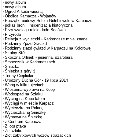
nowy album
nowy album
Ogród Arkadii wiosną
Okolica Karpacza - Wojanów
Początki budowy Hotelu Gołębiewski w Karpaczu
pokaz broni i inscenizacja historyczna
Przy wyciągu relaks koło Bacówek
Przyroda
Relacja z wycieczki - Karkonosze mniej znane
Rodzinny Zjazd Gwiazd
Rodzinny zjazd gwiazd w Karpaczu na Kolorowej
Skalny Stół
Skoczna Orlinek - jesienna, szarobura
Słonecznik w Karkonoszach
Śnieżka
Śnieżka z góry :)
Termy Cieplickie
Urodziny Ducha Gór - 19 lipca 2014
Wang w kilku ujęciach
Wiosenna wyprawa na Kopę
Wodospad na Szlaku
Wyciag na Kopę latem
Wyciągi w mieście Karpacz
Wycieczka na Polanę
Wycieczka na Śnieżkę
Wyprawa na Śnieżkę
z Centrum Karpacza
Z lotu ptaka
Ze szlaku
Zlot zabytkowych wozów strażackich