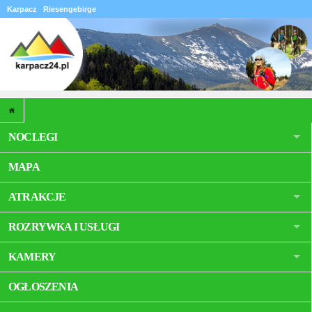
Karpacz
Riesengebirge
NOCLEGI
MAPA
ATRAKCJE
ROZRYWKA I USŁUGI
KAMERY
OGŁOSZENIA