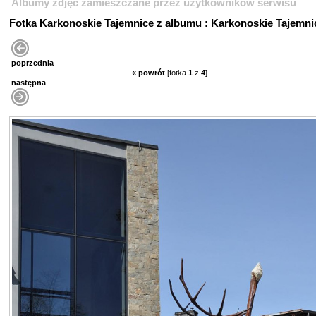
Albumy zdjęć zamieszczane przez użytkowników serwisu
Fotka Karkonoskie Tajemnice z albumu : Karkonoskie Tajemni
poprzednia
« powrót
[fotka
1
z
4
]
następna