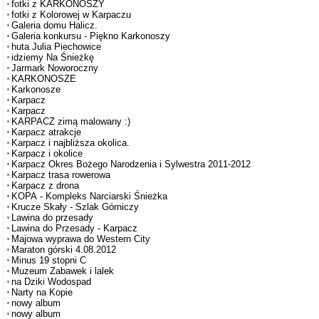
fotki z KARKONOSZY
fotki z Kolorowej w Karpaczu
Galeria domu Halicz.
Galeria konkursu - Piękno Karkonoszy
huta Julia Piechowice
idziemy Na Śnieżkę
Jarmark Noworoczny
KARKONOSZE
Karkonosze
Karpacz
Karpacz
KARPACZ zimą malowany :)
Karpacz atrakcje
Karpacz i najbliższa okolica.
Karpacz i okolice
Karpacz Okres Bożego Narodzenia i Sylwestra 2011-2012
Karpacz trasa rowerowa
Karpacz z drona
KOPA - Kompleks Narciarski Śnieżka
Krucze Skały - Szlak Górniczy
Lawina do przesady
Lawina do Przesady - Karpacz
Majowa wyprawa do Western City
Maraton górski 4.08.2012
Minus 19 stopni C
Muzeum Zabawek i lalek
na Dziki Wodospad
Narty na Kopie
nowy album
nowy album