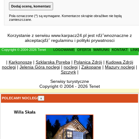
Pola oznaczone (*) są wymagane. Komentarze skrajnie obraźliwe nie będą
zamieszczane.
Korzystanie z serwisu www.karpacz24.pl jest rďż˝wnoznaczne z
akceptacjďż˝
regulaminu
i
polityki prywatnosci
Copyright © 2004-2026 Tenet
LOGOWANIE
|
OFERTA
|
WARUNKI
|
KONTAKT
|
LINKI
|
|
Karkonosze
|
Szklarska Poręba
|
Polanica Zdrój
|
Kudowa Zdrój
noclegi
|
Jelenia Góra noclegi
|
noclegi
|
Zakopane
|
Mazury noclegi
|
Szczyrk
|
Serwisy turystyczne
Copyright © 2004 - 2026 Tenet
POLECAMY NOCLEGI
x
Willa Skała