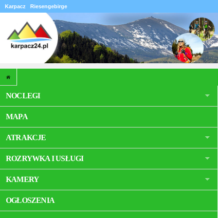
Karpacz
Riesengebirge
NOCLEGI
MAPA
ATRAKCJE
ROZRYWKA I USŁUGI
KAMERY
OGŁOSZENIA