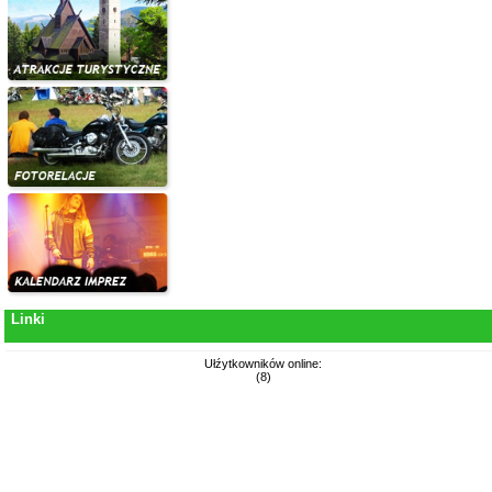
Linki
Ułźytkowników online:
(8)