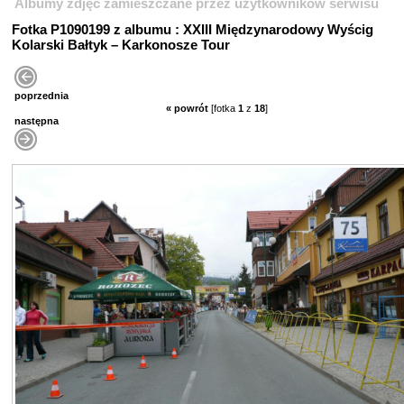
Albumy zdjęć zamieszczane przez użytkowników serwisu
Fotka P1090199 z albumu : XXIII Międzynarodowy Wyścig
Kolarski Bałtyk – Karkonosze Tour
poprzednia
« powrót
[fotka
1
z
18
]
następna