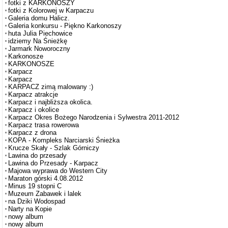
fotki z KARKONOSZY
fotki z Kolorowej w Karpaczu
Galeria domu Halicz.
Galeria konkursu - Piękno Karkonoszy
huta Julia Piechowice
idziemy Na Śnieżkę
Jarmark Noworoczny
Karkonosze
KARKONOSZE
Karpacz
Karpacz
KARPACZ zimą malowany :)
Karpacz atrakcje
Karpacz i najbliższa okolica.
Karpacz i okolice
Karpacz Okres Bożego Narodzenia i Sylwestra 2011-2012
Karpacz trasa rowerowa
Karpacz z drona
KOPA - Kompleks Narciarski Śnieżka
Krucze Skały - Szlak Górniczy
Lawina do przesady
Lawina do Przesady - Karpacz
Majowa wyprawa do Western City
Maraton górski 4.08.2012
Minus 19 stopni C
Muzeum Zabawek i lalek
na Dziki Wodospad
Narty na Kopie
nowy album
nowy album