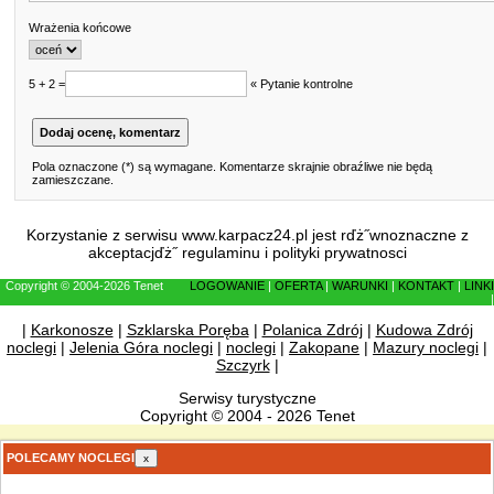
Wrażenia końcowe
5 + 2 =
« Pytanie kontrolne
Pola oznaczone (*) są wymagane. Komentarze skrajnie obraźliwe nie będą
zamieszczane.
Korzystanie z serwisu www.karpacz24.pl jest rďż˝wnoznaczne z
akceptacjďż˝
regulaminu
i
polityki prywatnosci
Copyright © 2004-2026 Tenet
LOGOWANIE
|
OFERTA
|
WARUNKI
|
KONTAKT
|
LINKI
|
|
Karkonosze
|
Szklarska Poręba
|
Polanica Zdrój
|
Kudowa Zdrój
noclegi
|
Jelenia Góra noclegi
|
noclegi
|
Zakopane
|
Mazury noclegi
|
Szczyrk
|
Serwisy turystyczne
Copyright © 2004 - 2026 Tenet
POLECAMY NOCLEGI
x