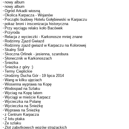
nowy album
nowy album
Ogród Arkadii wiosną
Okolica Karpacza - Wojanów
Początki budowy Hotelu Gołębiewski w Karpaczu
pokaz broni i inscenizacja historyczna
Przy wyciągu relaks koło Bacówek
Przyroda
Relacja z wycieczki - Karkonosze mniej znane
Rodzinny Zjazd Gwiazd
Rodzinny zjazd gwiazd w Karpaczu na Kolorowej
Skalny Stół
Skoczna Orlinek - jesienna, szarobura
Słonecznik w Karkonoszach
Śnieżka
Śnieżka z góry :)
Termy Cieplickie
Urodziny Ducha Gór - 19 lipca 2014
Wang w kilku ujęciach
Wiosenna wyprawa na Kopę
Wodospad na Szlaku
Wyciag na Kopę latem
Wyciągi w mieście Karpacz
Wycieczka na Polanę
Wycieczka na Śnieżkę
Wyprawa na Śnieżkę
z Centrum Karpacza
Z lotu ptaka
Ze szlaku
Zlot zabytkowych wozów strażackich