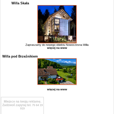
Willa Skała
Zapraszamy do nowego obiektu Nowoczesna Willa
więcej na www
Willa pod Brzeźnikiem
więcej na www
Miejsce na twoją reklamę.
Zadzwoń zapytaj tel.
75 64 19
919