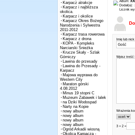
Album:
XX
Karpacz atrakcje
Dodał(a):
Karpacz i najbliższa
Licznik wy
okolica.
Karpacz i okolice
Karpacz Okres Bożego
Do
Narodzenia i Sylwestra
2011-2012
Karpacz trasa rowerowa
Karpacz z drona
Imię lub nic
KOPA - Kompleks
Narciarski Śnieżka
Krucze Skały - Szlak
Górniczy
Wpisz treść
Lawina do przesady
Lawina do Przesady -
Karpacz
Majowa wyprawa do
Western City
Maraton górski
4.08.2012
Minus 19 stopni C
Muzeum Zabawek i lalek
na Dziki Wodospad
Narty na Kopie
Wrażenia k
nowy album
nowy album
nowy album
nowy album
3 + 2 =
Ogród Arkadii wiosną
Okolica Karpacza -