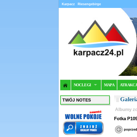
Karpacz
Riesengebirge
NOCLEGI
MAPA
ATRAKC
Galer
TWÓJ NOTES
Albumy zd
Fotka P109
poprzed