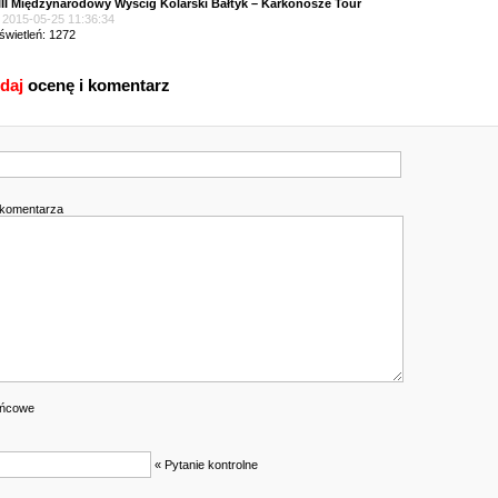
III Międzynarodowy Wyścig Kolarski Bałtyk – Karkonosze Tour
| 2015-05-25 11:36:34
świetleń: 1272
daj
ocenę i komentarz
k
 komentarza
ońcowe
« Pytanie kontrolne