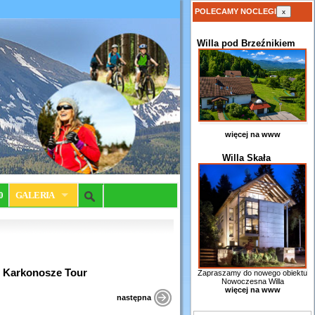
POLECAMY NOCLEGI
x
Willa pod Brzeźnikiem
więcej na www
Willa Skała
0
GALERIA
– Karkonosze Tour
Zapraszamy do nowego obiektu
Nowoczesna Willa
więcej na www
następna