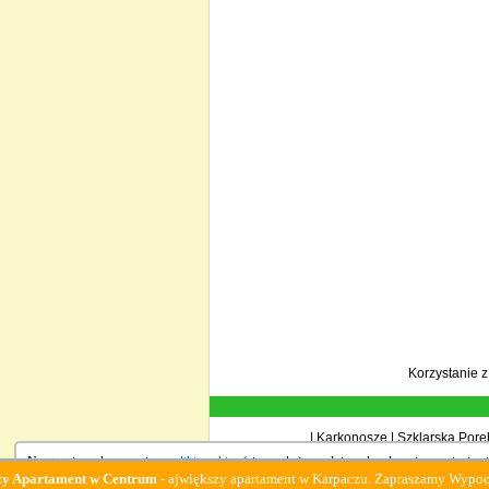
Korzystanie 
|
Karkonosze
|
Szklarska Porę
Na stronie wykorzystujemy
pliki cookies
(ciasteczka), zgodnie z aktualnymi ustawieniami
ment w Centrum
- ajwiększy apartament w Karpaczu. Zapraszamy Wypoczynek :-)