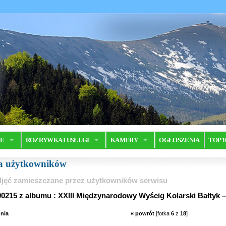
JE
ROZRYWKA I USŁUGI
KAMERY
OGŁOSZENIA
TOP 1
ia użytkowników
jęć zamieszczane przez użytkowników serwisu
0215 z albumu : XXIII Międzynarodowy Wyścig Kolarski Bałtyk 
nia
« powrót
[fotka
6
z
18
]