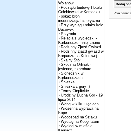
Wojanów
Początki budowy Hotelu
Gołębiewski w Karpaczu
Pola oznacz
pokaz broni i
inscenizacja historyczna
Przy wyciągu relaks koło
Bacówek
Przyroda
Relacja z wycieczki -
Karkonosze mniej znane
Rodzinny Zjazd Gwiazd
Rodzinny zjazd gwiazd w
Karpaczu na Kolorowej
Skalny Stół
Skoczna Orlinek -
jesienna, szarobura
Słonecznik w
Karkonoszach
Śnieżka
Śnieżka z góry :)
Termy Cieplickie
Urodziny Ducha Gór - 19
lipca 2014
Wang w kilku ujęciach
Wiosenna wyprawa na
Kopę
Wodospad na Szlaku
Wyciag na Kopę latem
Wyciągi w mieście
Karpacz