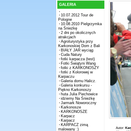
GALERIA
10.07.2012 Tour de
Pologne
10.08.2010 Pielgrzymka
na Śnieżkę
2 dni po okolicznych
atrakcjach
Agroturystyka przy
Karkonoskiej Dom z Bali
BIAŁY JAR wyciąg
Cuda Natury
fotki karpacza (test)
Fotki Świątyni Wang
fotki z KARKONOSZY
fotki z Kolorowej w
Karpaczu
Galeria domu Halicz.
Galeria konkursu -
Piękno Karkonoszy
huta Julia Piechowice
idziemy Na Śnieżkę
Jarmark Noworoczny
Karkonosze
KARKONOSZE
Karpacz
Karpacz
KARPACZ zimą
Autor:
Kar
malowany :)