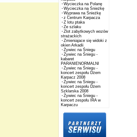
Wycieczka na Polanę
Wycieczka na Śnieżkę
Wyprawa na Śnieżkę
z Centrum Karpacza
Z lotu ptaka
Ze szlaku
Zlot zabytkowych wozów
strażackich
Zmieniajace się widoki z
okien Arkadii
Żywiec na Śniegu
Żywiec na Śniegu -
kabaret
PARANIENORMALNI
Żywiec na Śniegu -
koncert zespołu Dżem
Karpacz 2008
Żywiec na Śniegu -
koncert zespołu Dżem
Szklarska 2008
Żywiec na Śniegu -
koncert zespołu IRA w
Karpaczu