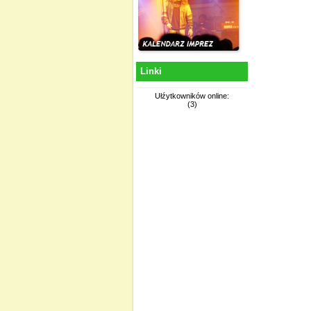
Linki
Ułźytkowników online:
(3)