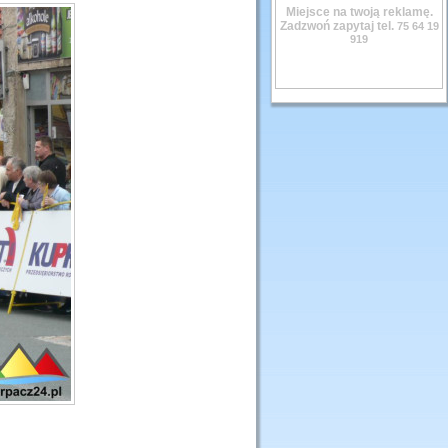
Miejsce na twoją reklamę.
Zadzwoń zapytaj tel.
75 64 19
919