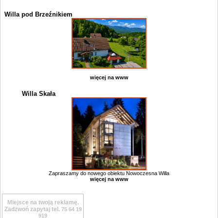
Willa pod Brzeźnikiem
więcej na www
Willa Skała
Zapraszamy do nowego obiektu Nowoczesna Willa
więcej na www
Miejsce na twoją reklamę.
Zadzwoń zapytaj tel.
75 64 19
919