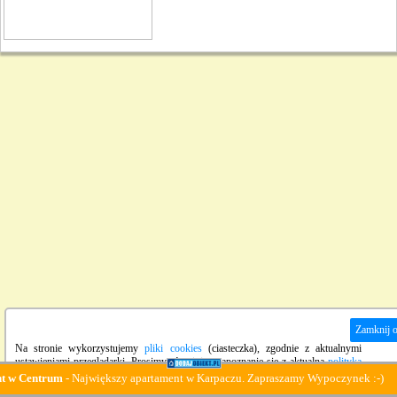
Zamknij 
Na stronie wykorzystujemy
pliki cookies
(ciasteczka), zgodnie z aktualnymi
ustawieniami przeglądarki. Prosimy również o zapoznanie się z aktualną
polityką
prywatności
strony.
entrum
- Największy apartament w Karpaczu. Zapraszamy Wypoczynek :-)