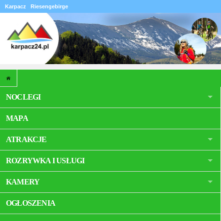
Karpacz
Riesengebirge
NOCLEGI
MAPA
ATRAKCJE
ROZRYWKA I USŁUGI
KAMERY
OGŁOSZENIA