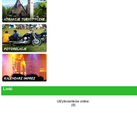
Linki
Ułźytkowników online:
(8)