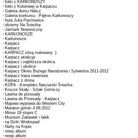
fotki z KARKONOSZY
fotki z Kolorowej w Karpaczu
Galeria domu Halicz.
Galeria konkursu - Piękno Karkonoszy
huta Julia Piechowice
idziemy Na Śnieżkę
Jarmark Noworoczny
KARKONOSZE
Karkonosze
Karpacz
Karpacz
KARPACZ zimą malowany :)
Karpacz atrakcje
Karpacz i najbliższa okolica.
Karpacz i okolice
Karpacz Okres Bożego Narodzenia i Sylwestra 2011-2012
Karpacz trasa rowerowa
Karpacz z drona
KOPA - Kompleks Narciarski Śnieżka
Krucze Skały - Szlak Górniczy
Lawina do przesady
Lawina do Przesady - Karpacz
Majowa wyprawa do Western City
Maraton górski 4.08.2012
Minus 19 stopni C
Muzeum Zabawek i lalek
na Dziki Wodospad
Narty na Kopie
nowy album
nowy album