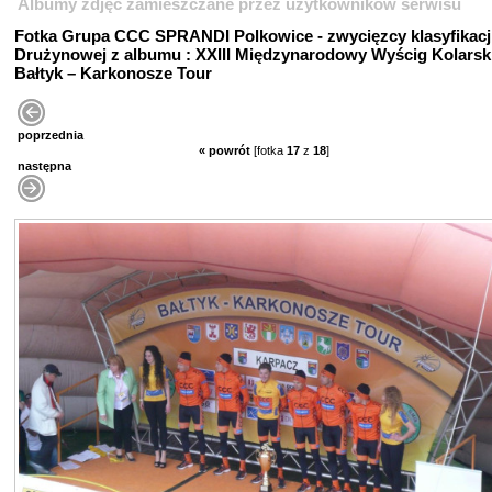
Albumy zdjęć zamieszczane przez użytkowników serwisu
Fotka Grupa CCC SPRANDI Polkowice - zwycięzcy klasyfikacj
Drużynowej z albumu : XXIII Międzynarodowy Wyścig Kolarsk
Bałtyk – Karkonosze Tour
poprzednia
« powrót
[fotka
17
z
18
]
następna