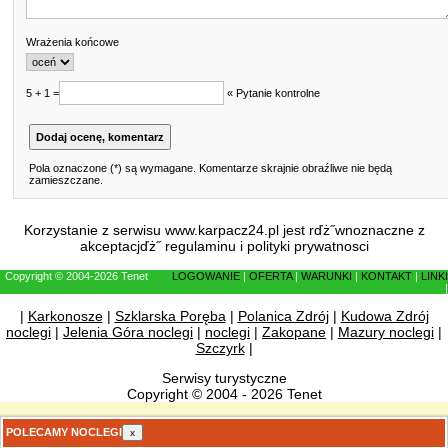
Wrażenia końcowe
5 + 1 =
« Pytanie kontrolne
Pola oznaczone (*) są wymagane. Komentarze skrajnie obraźliwe nie będą
zamieszczane.
Korzystanie z serwisu www.karpacz24.pl jest rďż˝wnoznaczne z
akceptacjďż˝
regulaminu
i
polityki prywatnosci
Copyright © 2004-2026 Tenet
LOGOWANIE
|
OFERTA
|
WARUNKI
|
KONTAKT
|
LINKI
|
|
Karkonosze
|
Szklarska Poręba
|
Polanica Zdrój
|
Kudowa Zdrój
noclegi
|
Jelenia Góra noclegi
|
noclegi
|
Zakopane
|
Mazury noclegi
|
Szczyrk
|
Serwisy turystyczne
Copyright © 2004 - 2026 Tenet
POLECAMY NOCLEGI
x