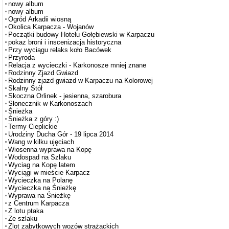
nowy album
nowy album
Ogród Arkadii wiosną
Okolica Karpacza - Wojanów
Początki budowy Hotelu Gołębiewski w Karpaczu
pokaz broni i inscenizacja historyczna
Przy wyciągu relaks koło Bacówek
Przyroda
Relacja z wycieczki - Karkonosze mniej znane
Rodzinny Zjazd Gwiazd
Rodzinny zjazd gwiazd w Karpaczu na Kolorowej
Skalny Stół
Skoczna Orlinek - jesienna, szarobura
Słonecznik w Karkonoszach
Śnieżka
Śnieżka z góry :)
Termy Cieplickie
Urodziny Ducha Gór - 19 lipca 2014
Wang w kilku ujęciach
Wiosenna wyprawa na Kopę
Wodospad na Szlaku
Wyciag na Kopę latem
Wyciągi w mieście Karpacz
Wycieczka na Polanę
Wycieczka na Śnieżkę
Wyprawa na Śnieżkę
z Centrum Karpacza
Z lotu ptaka
Ze szlaku
Zlot zabytkowych wozów strażackich