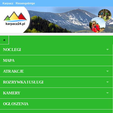
Karpacz
Riesengebirge
NOCLEGI
MAPA
ATRAKCJE
ROZRYWKA I USŁUGI
KAMERY
OGŁOSZENIA