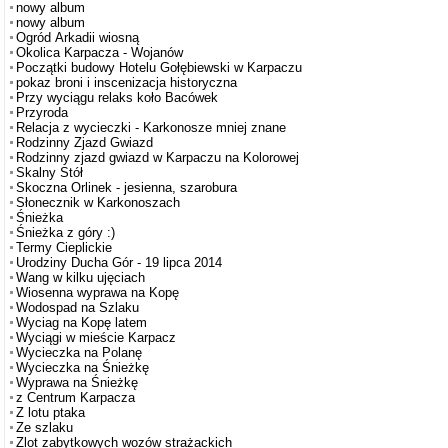
nowy album
nowy album
Ogród Arkadii wiosną
Okolica Karpacza - Wojanów
Początki budowy Hotelu Gołębiewski w Karpaczu
pokaz broni i inscenizacja historyczna
Przy wyciągu relaks koło Bacówek
Przyroda
Relacja z wycieczki - Karkonosze mniej znane
Rodzinny Zjazd Gwiazd
Rodzinny zjazd gwiazd w Karpaczu na Kolorowej
Skalny Stół
Skoczna Orlinek - jesienna, szarobura
Słonecznik w Karkonoszach
Śnieżka
Śnieżka z góry :)
Termy Cieplickie
Urodziny Ducha Gór - 19 lipca 2014
Wang w kilku ujęciach
Wiosenna wyprawa na Kopę
Wodospad na Szlaku
Wyciag na Kopę latem
Wyciągi w mieście Karpacz
Wycieczka na Polanę
Wycieczka na Śnieżkę
Wyprawa na Śnieżkę
z Centrum Karpacza
Z lotu ptaka
Ze szlaku
Zlot zabytkowych wozów strażackich