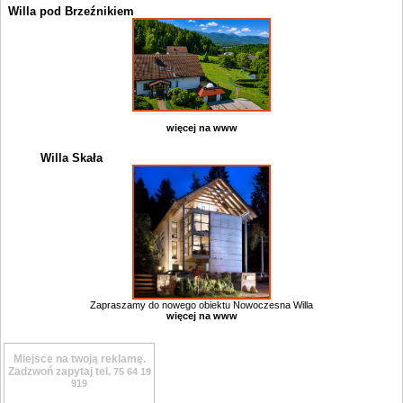
Willa pod Brzeźnikiem
więcej na www
Willa Skała
Zapraszamy do nowego obiektu Nowoczesna Willa
więcej na www
Miejsce na twoją reklamę.
Zadzwoń zapytaj tel.
75 64 19
919