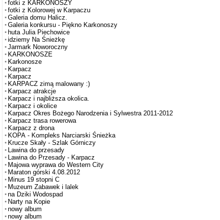
fotki z KARKONOSZY
fotki z Kolorowej w Karpaczu
Galeria domu Halicz.
Galeria konkursu - Piękno Karkonoszy
huta Julia Piechowice
idziemy Na Śnieżkę
Jarmark Noworoczny
KARKONOSZE
Karkonosze
Karpacz
Karpacz
KARPACZ zimą malowany :)
Karpacz atrakcje
Karpacz i najbliższa okolica.
Karpacz i okolice
Karpacz Okres Bożego Narodzenia i Sylwestra 2011-2012
Karpacz trasa rowerowa
Karpacz z drona
KOPA - Kompleks Narciarski Śnieżka
Krucze Skały - Szlak Górniczy
Lawina do przesady
Lawina do Przesady - Karpacz
Majowa wyprawa do Western City
Maraton górski 4.08.2012
Minus 19 stopni C
Muzeum Zabawek i lalek
na Dziki Wodospad
Narty na Kopie
nowy album
nowy album