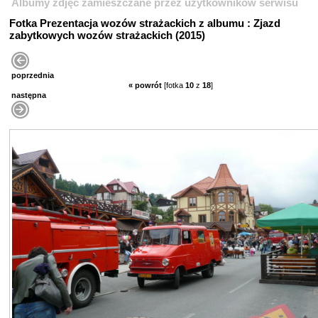
Albumy zdjęć zamieszczane przez użytkowników serwisu
Fotka Prezentacja wozów strażackich z albumu : Zjazd
zabytkowych wozów strażackich (2015)
poprzednia
« powrót
[fotka
10
z
18
]
następna