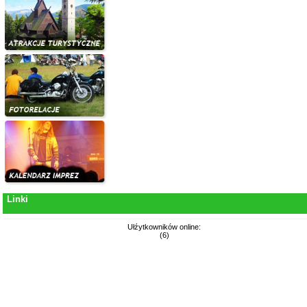
Linki
Ułźytkowników online:
(6)