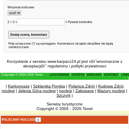
Wrażenia końcowe
2 + 2 =
« Pytanie kontrolne
Pola oznaczone (*) są wymagane. Komentarze skrajnie obraźliwe nie będą
zamieszczane.
Korzystanie z serwisu www.karpacz24.pl jest rďż˝wnoznaczne z
akceptacjďż˝
regulaminu
i
polityki prywatnosci
Copyright © 2004-2026 Tenet
LOGOWANIE
|
OFERTA
|
WARUNKI
|
KONTAKT
|
LINKI
|
|
Karkonosze
|
Szklarska Poręba
|
Polanica Zdrój
|
Kudowa Zdrój
noclegi
|
Jelenia Góra noclegi
|
noclegi
|
Zakopane
|
Mazury noclegi
|
Szczyrk
|
Serwisy turystyczne
Copyright © 2004 - 2026 Tenet
POLECAMY NOCLEGI
x