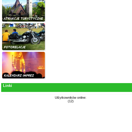
Linki
Ułźytkowników online:
(12)