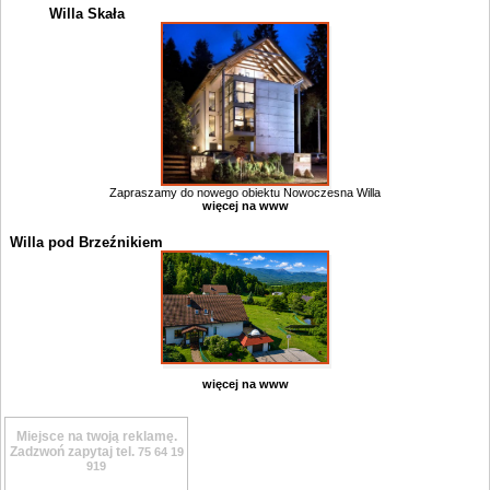
Willa Skała
Zapraszamy do nowego obiektu Nowoczesna Willa
więcej na www
Willa pod Brzeźnikiem
więcej na www
Miejsce na twoją reklamę.
Zadzwoń zapytaj tel.
75 64 19
919