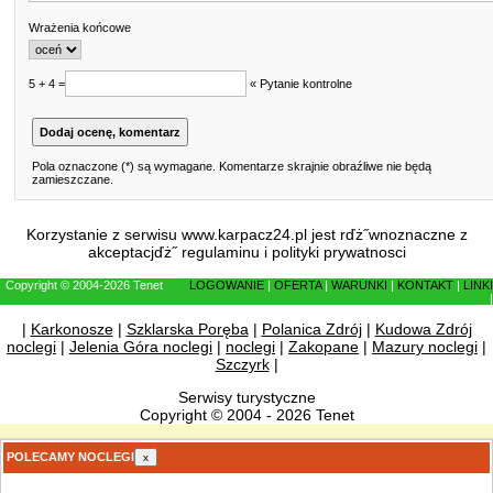
Wrażenia końcowe
5 + 4 =
« Pytanie kontrolne
Pola oznaczone (*) są wymagane. Komentarze skrajnie obraźliwe nie będą
zamieszczane.
Korzystanie z serwisu www.karpacz24.pl jest rďż˝wnoznaczne z
akceptacjďż˝
regulaminu
i
polityki prywatnosci
Copyright © 2004-2026 Tenet
LOGOWANIE
|
OFERTA
|
WARUNKI
|
KONTAKT
|
LINKI
|
|
Karkonosze
|
Szklarska Poręba
|
Polanica Zdrój
|
Kudowa Zdrój
noclegi
|
Jelenia Góra noclegi
|
noclegi
|
Zakopane
|
Mazury noclegi
|
Szczyrk
|
Serwisy turystyczne
Copyright © 2004 - 2026 Tenet
POLECAMY NOCLEGI
x