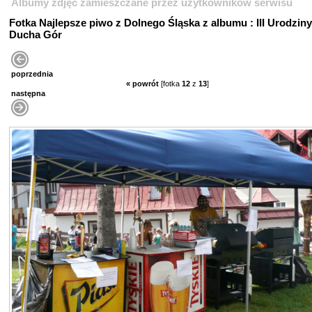
Albumy zdjęć zamieszczane przez użytkowników serwisu
Fotka Najlepsze piwo z Dolnego Śląska z albumu : III Urodziny
Ducha Gór
poprzednia
« powrót
[fotka
12
z
13
]
następna