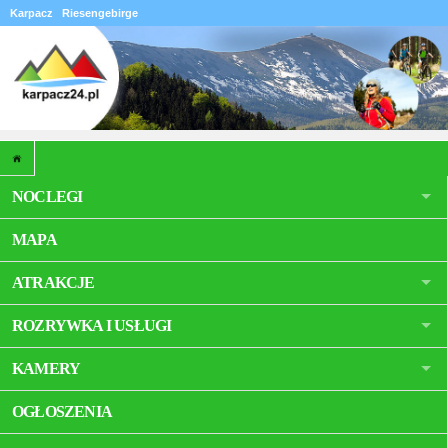
Karpacz
Riesengebirge
NOCLEGI
MAPA
ATRAKCJE
ROZRYWKA I USŁUGI
KAMERY
OGŁOSZENIA