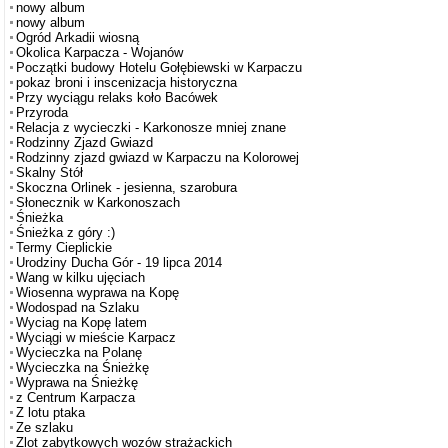
nowy album
nowy album
Ogród Arkadii wiosną
Okolica Karpacza - Wojanów
Początki budowy Hotelu Gołębiewski w Karpaczu
pokaz broni i inscenizacja historyczna
Przy wyciągu relaks koło Bacówek
Przyroda
Relacja z wycieczki - Karkonosze mniej znane
Rodzinny Zjazd Gwiazd
Rodzinny zjazd gwiazd w Karpaczu na Kolorowej
Skalny Stół
Skoczna Orlinek - jesienna, szarobura
Słonecznik w Karkonoszach
Śnieżka
Śnieżka z góry :)
Termy Cieplickie
Urodziny Ducha Gór - 19 lipca 2014
Wang w kilku ujęciach
Wiosenna wyprawa na Kopę
Wodospad na Szlaku
Wyciag na Kopę latem
Wyciągi w mieście Karpacz
Wycieczka na Polanę
Wycieczka na Śnieżkę
Wyprawa na Śnieżkę
z Centrum Karpacza
Z lotu ptaka
Ze szlaku
Zlot zabytkowych wozów strażackich