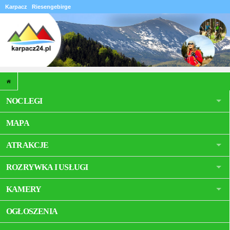
Karpacz
Riesengebirge
NOCLEGI
MAPA
ATRAKCJE
ROZRYWKA I USŁUGI
KAMERY
OGŁOSZENIA