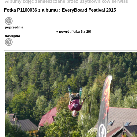
Albumy zdjęć zamieszczane przez użytkowników serwisu
Fotka P1100036 z albumu : EveryBoard Festival 2015
poprzednia
« powrót
[fotka
8
z
29
]
następna