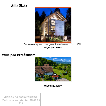
Willa Skała
Zapraszamy do nowego obiektu Nowoczesna Willa
więcej na www
Willa pod Brzeźnikiem
więcej na www
Miejsce na twoją reklamę.
Zadzwoń zapytaj tel.
75 64 19
919