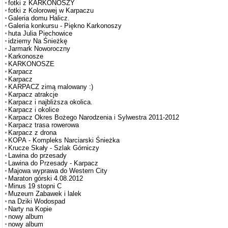
fotki z KARKONOSZY
fotki z Kolorowej w Karpaczu
Galeria domu Halicz.
Galeria konkursu - Piękno Karkonoszy
huta Julia Piechowice
idziemy Na Śnieżkę
Jarmark Noworoczny
Karkonosze
KARKONOSZE
Karpacz
Karpacz
KARPACZ zimą malowany :)
Karpacz atrakcje
Karpacz i najbliższa okolica.
Karpacz i okolice
Karpacz Okres Bożego Narodzenia i Sylwestra 2011-2012
Karpacz trasa rowerowa
Karpacz z drona
KOPA - Kompleks Narciarski Śnieżka
Krucze Skały - Szlak Górniczy
Lawina do przesady
Lawina do Przesady - Karpacz
Majowa wyprawa do Western City
Maraton górski 4.08.2012
Minus 19 stopni C
Muzeum Zabawek i lalek
na Dziki Wodospad
Narty na Kopie
nowy album
nowy album