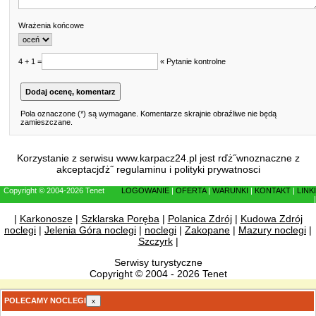
Wrażenia końcowe
4 + 1 =
« Pytanie kontrolne
Pola oznaczone (*) są wymagane. Komentarze skrajnie obraźliwe nie będą
zamieszczane.
Korzystanie z serwisu www.karpacz24.pl jest rďż˝wnoznaczne z
akceptacjďż˝
regulaminu
i
polityki prywatnosci
Copyright © 2004-2026 Tenet
LOGOWANIE
|
OFERTA
|
WARUNKI
|
KONTAKT
|
LINKI
|
|
Karkonosze
|
Szklarska Poręba
|
Polanica Zdrój
|
Kudowa Zdrój
noclegi
|
Jelenia Góra noclegi
|
noclegi
|
Zakopane
|
Mazury noclegi
|
Szczyrk
|
Serwisy turystyczne
Copyright © 2004 - 2026 Tenet
POLECAMY NOCLEGI
x