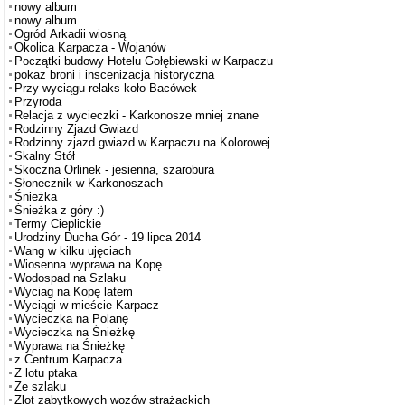
nowy album
nowy album
Ogród Arkadii wiosną
Okolica Karpacza - Wojanów
Początki budowy Hotelu Gołębiewski w Karpaczu
pokaz broni i inscenizacja historyczna
Przy wyciągu relaks koło Bacówek
Przyroda
Relacja z wycieczki - Karkonosze mniej znane
Rodzinny Zjazd Gwiazd
Rodzinny zjazd gwiazd w Karpaczu na Kolorowej
Skalny Stół
Skoczna Orlinek - jesienna, szarobura
Słonecznik w Karkonoszach
Śnieżka
Śnieżka z góry :)
Termy Cieplickie
Urodziny Ducha Gór - 19 lipca 2014
Wang w kilku ujęciach
Wiosenna wyprawa na Kopę
Wodospad na Szlaku
Wyciag na Kopę latem
Wyciągi w mieście Karpacz
Wycieczka na Polanę
Wycieczka na Śnieżkę
Wyprawa na Śnieżkę
z Centrum Karpacza
Z lotu ptaka
Ze szlaku
Zlot zabytkowych wozów strażackich