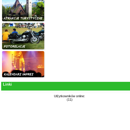
Linki
Ułźytkowników online:
(11)