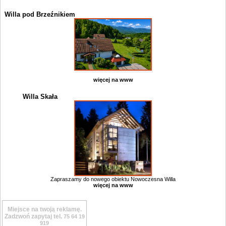
Willa pod Brzeźnikiem
więcej na www
Willa Skała
Zapraszamy do nowego obiektu Nowoczesna Willa
więcej na www
Miejsce na twoją reklamę.
Zadzwoń zapytaj tel.
75 64 19
919