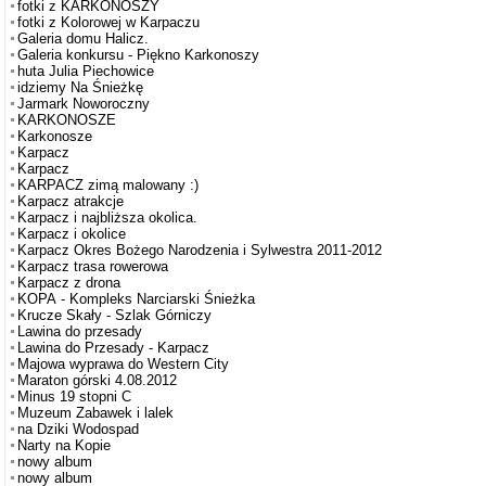
fotki z KARKONOSZY
fotki z Kolorowej w Karpaczu
Galeria domu Halicz.
Galeria konkursu - Piękno Karkonoszy
huta Julia Piechowice
idziemy Na Śnieżkę
Jarmark Noworoczny
KARKONOSZE
Karkonosze
Karpacz
Karpacz
KARPACZ zimą malowany :)
Karpacz atrakcje
Karpacz i najbliższa okolica.
Karpacz i okolice
Karpacz Okres Bożego Narodzenia i Sylwestra 2011-2012
Karpacz trasa rowerowa
Karpacz z drona
KOPA - Kompleks Narciarski Śnieżka
Krucze Skały - Szlak Górniczy
Lawina do przesady
Lawina do Przesady - Karpacz
Majowa wyprawa do Western City
Maraton górski 4.08.2012
Minus 19 stopni C
Muzeum Zabawek i lalek
na Dziki Wodospad
Narty na Kopie
nowy album
nowy album