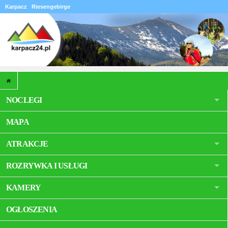
Karpacz
Riesengebirge
NOCLEGI
MAPA
ATRAKCJE
ROZRYWKA I USŁUGI
KAMERY
OGŁOSZENIA