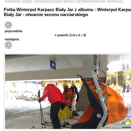
Albumy zdjęć zamieszczane przez użytkowników serwisu
Fotka Winterpol Karpacz Biały Jar z albumu : Winterpol Karpa
Biały Jar - otwarcie sezonu narciarskiego
poprzednia
« powrót
[fotka
4
z
9
]
następna