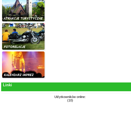
Linki
Ułźytkowników online:
(10)