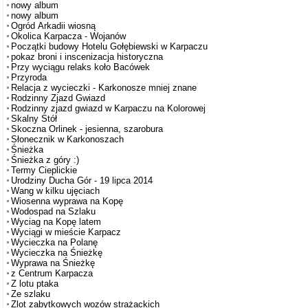
nowy album
nowy album
Ogród Arkadii wiosną
Okolica Karpacza - Wojanów
Początki budowy Hotelu Gołębiewski w Karpaczu
pokaz broni i inscenizacja historyczna
Przy wyciągu relaks koło Bacówek
Przyroda
Relacja z wycieczki - Karkonosze mniej znane
Rodzinny Zjazd Gwiazd
Rodzinny zjazd gwiazd w Karpaczu na Kolorowej
Skalny Stół
Skoczna Orlinek - jesienna, szarobura
Słonecznik w Karkonoszach
Śnieżka
Śnieżka z góry :)
Termy Cieplickie
Urodziny Ducha Gór - 19 lipca 2014
Wang w kilku ujęciach
Wiosenna wyprawa na Kopę
Wodospad na Szlaku
Wyciag na Kopę latem
Wyciągi w mieście Karpacz
Wycieczka na Polanę
Wycieczka na Śnieżkę
Wyprawa na Śnieżkę
z Centrum Karpacza
Z lotu ptaka
Ze szlaku
Zlot zabytkowych wozów strażackich