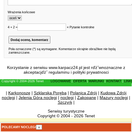
Wrażenia końcowe
4 + 2 =
« Pytanie kontrolne
Pola oznaczone (*) są wymagane. Komentarze skrajnie obraźliwe nie będą
zamieszczane.
Korzystanie z serwisu www.karpacz24.pl jest rďż˝wnoznaczne z
akceptacjďż˝
regulaminu
i
polityki prywatnosci
Copyright © 2004-2026 Tenet
LOGOWANIE
|
OFERTA
|
WARUNKI
|
KONTAKT
|
LINKI
|
|
Karkonosze
|
Szklarska Poręba
|
Polanica Zdrój
|
Kudowa Zdrój
noclegi
|
Jelenia Góra noclegi
|
noclegi
|
Zakopane
|
Mazury noclegi
|
Szczyrk
|
Serwisy turystyczne
Copyright © 2004 - 2026 Tenet
POLECAMY NOCLEGI
x