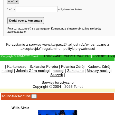
3 + 1 =
« Pytanie kontrolne
Pola oznaczone (*) są wymagane. Komentarze skrajnie obraźliwe nie będą
zamieszczane.
Korzystanie z serwisu www.karpacz24.pl jest rďż˝wnoznaczne z
akceptacjďż˝
regulaminu
i
polityki prywatnosci
Copyright © 2004-2026 Tenet
LOGOWANIE
|
OFERTA
|
WARUNKI
|
KONTAKT
|
LINKI
|
|
Karkonosze
|
Szklarska Poręba
|
Polanica Zdrój
|
Kudowa Zdrój
noclegi
|
Jelenia Góra noclegi
|
noclegi
|
Zakopane
|
Mazury noclegi
|
Szczyrk
|
Serwisy turystyczne
Copyright © 2004 - 2026 Tenet
POLECAMY NOCLEGI
x
Willa Skała