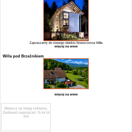
Zapraszamy do nowego obiektu Nowoczesna Willa
więcej na www
Willa pod Brzeźnikiem
więcej na www
Miejsce na twoją reklamę.
Zadzwoń zapytaj tel.
75 64 19
919