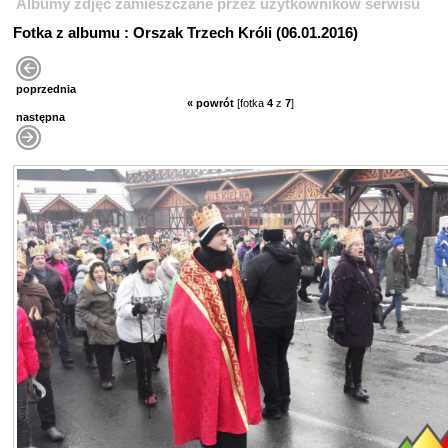
Albumy zdjęć zamieszczane przez użytkowników serwisu
Fotka z albumu : Orszak Trzech Króli (06.01.2016)
poprzednia
« powrót
[fotka
4
z
7
]
następna