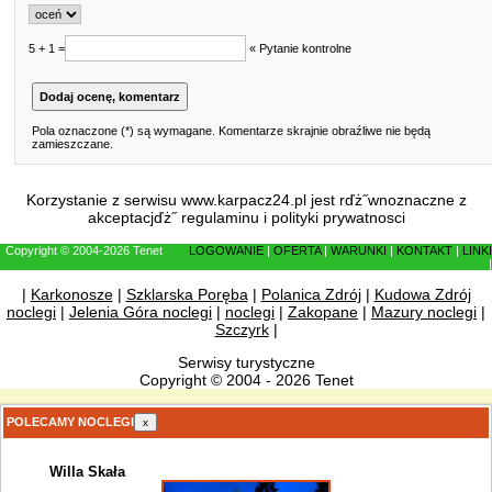
5 + 1 =
« Pytanie kontrolne
Pola oznaczone (*) są wymagane. Komentarze skrajnie obraźliwe nie będą
zamieszczane.
Korzystanie z serwisu www.karpacz24.pl jest rďż˝wnoznaczne z
akceptacjďż˝
regulaminu
i
polityki prywatnosci
Copyright © 2004-2026 Tenet
LOGOWANIE
|
OFERTA
|
WARUNKI
|
KONTAKT
|
LINKI
|
|
Karkonosze
|
Szklarska Poręba
|
Polanica Zdrój
|
Kudowa Zdrój
noclegi
|
Jelenia Góra noclegi
|
noclegi
|
Zakopane
|
Mazury noclegi
|
Szczyrk
|
Serwisy turystyczne
Copyright © 2004 - 2026 Tenet
POLECAMY NOCLEGI
x
Willa Skała