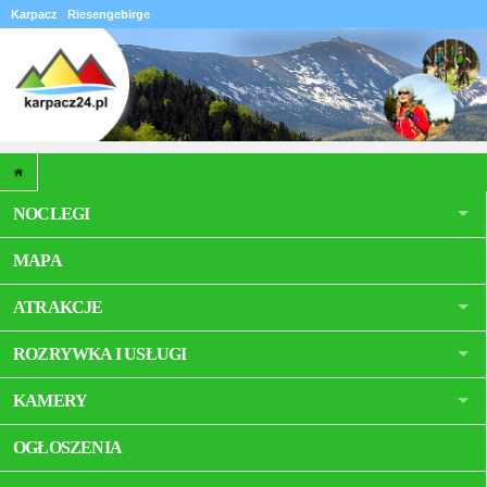
Karpacz
Riesengebirge
NOCLEGI
MAPA
ATRAKCJE
ROZRYWKA I USŁUGI
KAMERY
OGŁOSZENIA