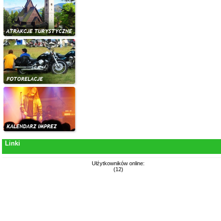
Linki
Ułźytkowników online:
(12)