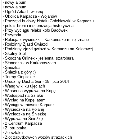
nowy album
nowy album
Ogród Arkadii wiosną
Okolica Karpacza - Wojanów
Początki budowy Hotelu Gołębiewski w Karpaczu
pokaz broni i inscenizacja historyczna
Przy wyciągu relaks koło Bacówek
Przyroda
Relacja z wycieczki - Karkonosze mniej znane
Rodzinny Zjazd Gwiazd
Rodzinny zjazd gwiazd w Karpaczu na Kolorowej
Skalny Stół
Skoczna Orlinek - jesienna, szarobura
Słonecznik w Karkonoszach
Śnieżka
Śnieżka z góry :)
Termy Cieplickie
Urodziny Ducha Gór - 19 lipca 2014
Wang w kilku ujęciach
Wiosenna wyprawa na Kopę
Wodospad na Szlaku
Wyciag na Kopę latem
Wyciągi w mieście Karpacz
Wycieczka na Polanę
Wycieczka na Śnieżkę
Wyprawa na Śnieżkę
z Centrum Karpacza
Z lotu ptaka
Ze szlaku
Zlot zabytkowych wozów strażackich