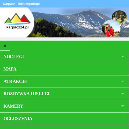
Karpacz
Riesengebirge
NOCLEGI
MAPA
ATRAKCJE
ROZRYWKA I USŁUGI
KAMERY
OGŁOSZENIA