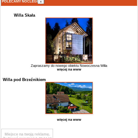
POLECAMY NOCLEGI
x
Willa Skała
Zapraszamy do nowego obiektu Nowoczesna Willa
więcej na www
Willa pod Brzeźnikiem
więcej na www
Miejsce na twoją reklamę.