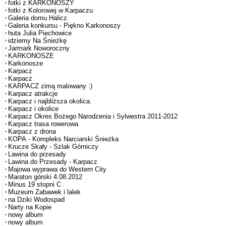
fotki z KARKONOSZY
fotki z Kolorowej w Karpaczu
Galeria domu Halicz.
Galeria konkursu - Piękno Karkonoszy
huta Julia Piechowice
idziemy Na Śnieżkę
Jarmark Noworoczny
KARKONOSZE
Karkonosze
Karpacz
Karpacz
KARPACZ zimą malowany :)
Karpacz atrakcje
Karpacz i najbliższa okolica.
Karpacz i okolice
Karpacz Okres Bożego Narodzenia i Sylwestra 2011-2012
Karpacz trasa rowerowa
Karpacz z drona
KOPA - Kompleks Narciarski Śnieżka
Krucze Skały - Szlak Górniczy
Lawina do przesady
Lawina do Przesady - Karpacz
Majowa wyprawa do Western City
Maraton górski 4.08.2012
Minus 19 stopni C
Muzeum Zabawek i lalek
na Dziki Wodospad
Narty na Kopie
nowy album
nowy album