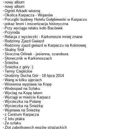
nowy album
nowy album
Ogród Arkadii wiosną
Okolica Karpacza - Wojanów
Początki budowy Hotelu Gołębiewski w Karpaczu
pokaz broni i inscenizacja historyczna
Przy wyciągu relaks koło Bacówek
Przyroda
Relacja z wycieczki - Karkonosze mniej znane
Rodzinny Zjazd Gwiazd
Rodzinny zjazd gwiazd w Karpaczu na Kolorowej
Skalny Stół
Skoczna Orlinek - jesienna, szarobura
Słonecznik w Karkonoszach
Śnieżka
Śnieżka z góry :)
Termy Cieplickie
Urodziny Ducha Gór - 19 lipca 2014
Wang w kilku ujęciach
Wiosenna wyprawa na Kopę
Wodospad na Szlaku
Wyciag na Kopę latem
Wyciągi w mieście Karpacz
Wycieczka na Polanę
Wycieczka na Śnieżkę
Wyprawa na Śnieżkę
z Centrum Karpacza
Z lotu ptaka
Ze szlaku
Zlot zabytkowych wozów strażackich