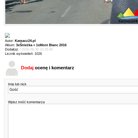
Autor:
Karpacz24.pl
Album:
3xŚnieżka = 1xMont Blanc 2016
Dodał(a):
| 2016-06-30 10:29:46
Licznik wyświetleń: 1026
Dodaj
ocenę i komentarz
Imię lub nick
Wpisz treść komentarza