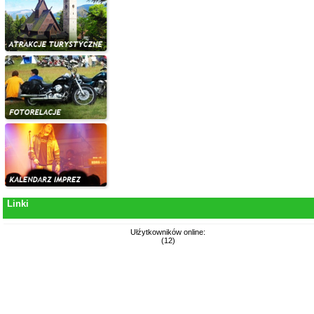
Linki
Ułźytkowników online:
(12)