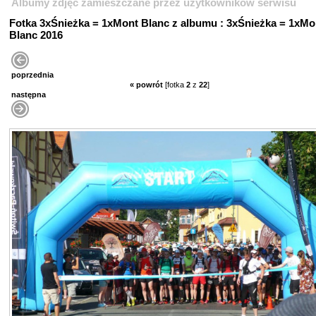
Albumy zdjęć zamieszczane przez użytkowników serwisu
Fotka 3xŚnieżka = 1xMont Blanc z albumu : 3xŚnieżka = 1xMo
Blanc 2016
poprzednia
« powrót
[fotka
2
z
22
]
następna