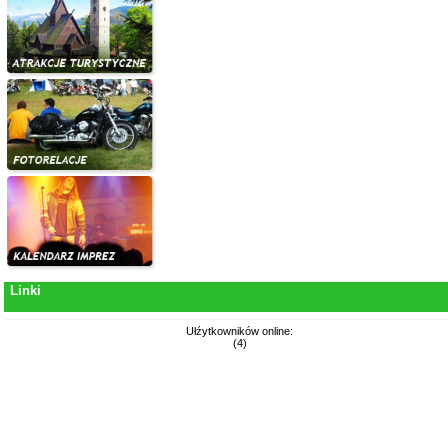
Linki
Ułźytkowników online:
(4)