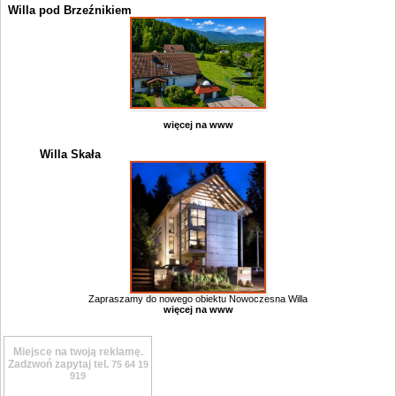
Willa pod Brzeźnikiem
więcej na www
Willa Skała
Zapraszamy do nowego obiektu Nowoczesna Willa
więcej na www
Miejsce na twoją reklamę.
Zadzwoń zapytaj tel.
75 64 19
919