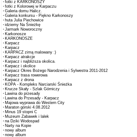
fotki z KARKONOSZY
fotki z Kolorowej w Karpaczu
Galeria domu Halicz.
Galeria konkursu - Piękno Karkonoszy
huta Julia Piechowice
idziemy Na Śnieżkę
Jarmark Noworoczny
Karkonosze
KARKONOSZE
Karpacz
Karpacz
KARPACZ zimą malowany :)
Karpacz atrakcje
Karpacz i najbliższa okolica.
Karpacz i okolice
Karpacz Okres Bożego Narodzenia i Sylwestra 2011-2012
Karpacz trasa rowerowa
Karpacz z drona
KOPA - Kompleks Narciarski Śnieżka
Krucze Skały - Szlak Górniczy
Lawina do przesady
Lawina do Przesady - Karpacz
Majowa wyprawa do Western City
Maraton górski 4.08.2012
Minus 19 stopni C
Muzeum Zabawek i lalek
na Dziki Wodospad
Narty na Kopie
nowy album
nowy album