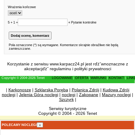
Wrażenia końcowe
5 + 1 =
« Pytanie kontrolne
Pola oznaczone (*) są wymagane. Komentarze skrajnie obraźliwe nie będą
zamieszczane.
Korzystanie z serwisu www.karpacz24.pl jest rďż˝wnoznaczne z
akceptacjďż˝
regulaminu
i
polityki prywatnosci
Copyright © 2004-2026 Tenet
LOGOWANIE
|
OFERTA
|
WARUNKI
|
KONTAKT
|
LINKI
|
|
Karkonosze
|
Szklarska Poręba
|
Polanica Zdrój
|
Kudowa Zdrój
noclegi
|
Jelenia Góra noclegi
|
noclegi
|
Zakopane
|
Mazury noclegi
|
Szczyrk
|
Serwisy turystyczne
Copyright © 2004 - 2026 Tenet
POLECAMY NOCLEGI
x