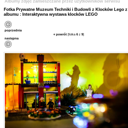
Albumy zdjęć zamieszczane przez użytkowników serwisu
Fotka Prywatne Muzeum Techniki i Budowli z Klocków Lego z
albumu : Interaktywna wystawa klocków LEGO
poprzednia
« powrót
[fotka
6
z
9
]
następna