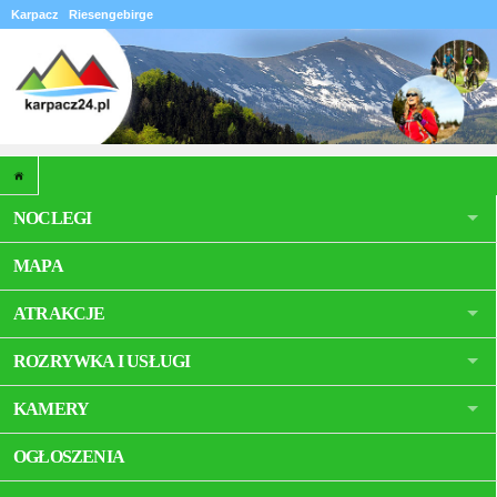
Karpacz
Riesengebirge
NOCLEGI
MAPA
ATRAKCJE
ROZRYWKA I USŁUGI
KAMERY
OGŁOSZENIA