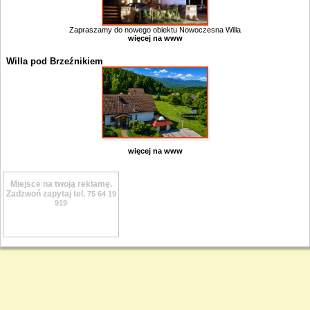
Zapraszamy do nowego obiektu Nowoczesna Willa
więcej na www
Willa pod Brzeźnikiem
więcej na www
Miejsce na twoją reklamę.
Zadzwoń zapytaj tel.
75 64 19
919