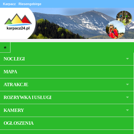
Karpacz
Riesengebirge
NOCLEGI
MAPA
ATRAKCJE
ROZRYWKA I USŁUGI
KAMERY
OGŁOSZENIA