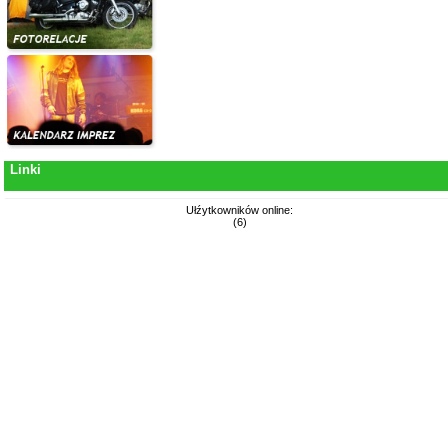
Linki
Ułźytkowników online:
(6)