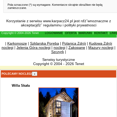
Pola oznaczone (*) są wymagane. Komentarze skrajnie obraźliwe nie będą
zamieszczane.
Korzystanie z serwisu www.karpacz24.pl jest rďż˝wnoznaczne z
akceptacjďż˝
regulaminu
i
polityki prywatnosci
Copyright © 2004-2026 Tenet
LOGOWANIE
|
OFERTA
|
WARUNKI
|
KONTAKT
|
LINKI
|
|
Karkonosze
|
Szklarska Poręba
|
Polanica Zdrój
|
Kudowa Zdrój
noclegi
|
Jelenia Góra noclegi
|
noclegi
|
Zakopane
|
Mazury noclegi
|
Szczyrk
|
Serwisy turystyczne
Copyright © 2004 - 2026 Tenet
POLECAMY NOCLEGI
x
Willa Skała