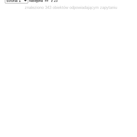
następna »»
z 23
znaleziono 343 obiektów odpowiadającym zapytaniu