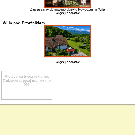
Zapraszamy do nowego obiektu Nowoczesna Willa
więcej na www
Willa pod Brzeźnikiem
więcej na www
Miejsce na twoją reklamę.
Zadzwoń zapytaj tel.
75 64 19
919