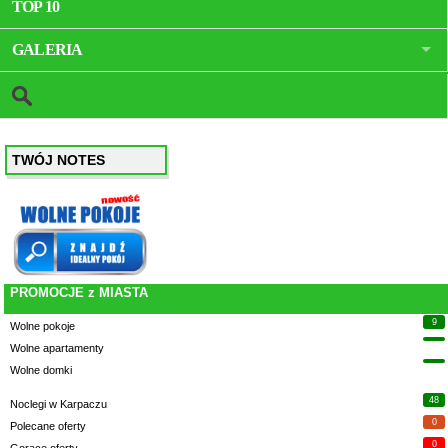
TOP 10
GALERIA
TWÓJ NOTES
PROMOCJE z MIASTA
9
Wolne pokoje
Wolne apartamenty
Wolne domki
48
Noclegi w Karpaczu
0
Polecane oferty
0
Gorące oferty