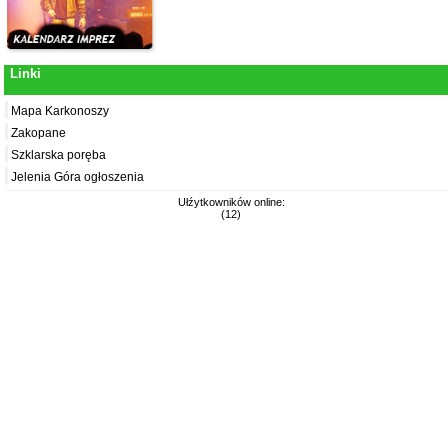
Linki
Mapa Karkonoszy
Zakopane
Szklarska poręba
Jelenia Góra ogłoszenia
Ułźytkowników online:
(12)