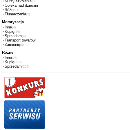
Kursy szkolenia
(8)
Opieka nad dziećmi
Różne
(110)
Tłumaczenia
(2)
Motoryzacja
Inne
(4)
Kupię
(14)
Sprzedam
(4)
Transport towarów
Zamienię
(0)
Różne
Inne
(25)
Kupię
(319)
Sprzedam
(203)