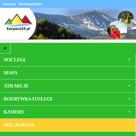
Karpacz
Riesengebirge
NOCLEGI
MAPA
ATRAKCJE
ROZRYWKA I USŁUGI
KAMERY
OGŁOSZENIA