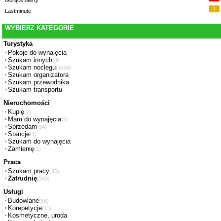
1
Lastminute
WYBIERZ KATEGORIE
Turystyka
Pokoje do wynajęcia
Szukam innych
(4)
Szukam noclegu
(1504)
Szukam organizatora
Szukam przewodnika
Szukam transportu
Nieruchomości
Kupię
(7)
Mam do wynajęcia
(5)
Sprzedam
(34)
Stancje
(1)
Szukam do wynajęcia
Zamienię
(1)
Praca
Szukam pracy
(36)
Zatrudnię
(343)
Usługi
Budowlane
(58)
Korepetycje
(11)
Kosmetyczne, uroda