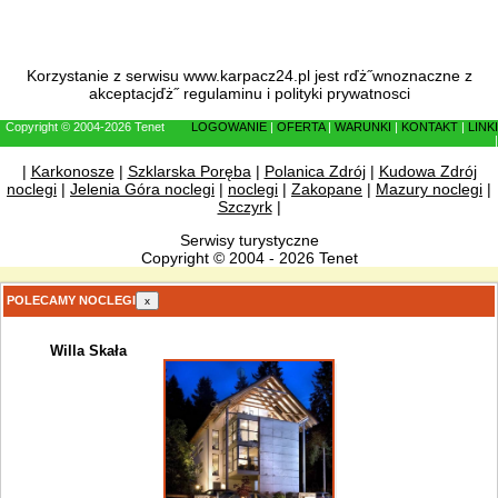
Korzystanie z serwisu www.karpacz24.pl jest rďż˝wnoznaczne z
akceptacjďż˝
regulaminu
i
polityki prywatnosci
Copyright © 2004-2026 Tenet
LOGOWANIE
|
OFERTA
|
WARUNKI
|
KONTAKT
|
LINKI
|
|
Karkonosze
|
Szklarska Poręba
|
Polanica Zdrój
|
Kudowa Zdrój
noclegi
|
Jelenia Góra noclegi
|
noclegi
|
Zakopane
|
Mazury noclegi
|
Szczyrk
|
Serwisy turystyczne
Copyright © 2004 - 2026 Tenet
POLECAMY NOCLEGI
x
Willa Skała